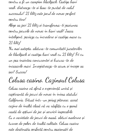
pentru a fi un campion blackjack. Castiga bani 
reali, distreaza-te si lasa-te purtat de valul 
succesului! 21 blitz este jocul de noroc perfect 
pentru tine!
Alege sa joci 21 blitz si transforma-ti pasiunea 
pentru jocurile de noroc in bani reali! Joaca 
inteligent, pariaza cu incredere si castiga mare cu 
21 blitz!
Nu mai astepta, alatura-te comunitatii jucatorilor 
de blackjack si castiga bani reali cu 21 blitz! Fii cu 
un pas inaintea concurentei si bucura-te de 
incasarile mari. Inregistreaza-te acum si incepe sa 
joci! Succes!
Colusa casino. Cazinoul Colusa
Colusa casino vă oferă o experiență unică și 
captivantă de jocuri de noroc în inima statului 
California. Situat într-un peisaj pitoresc, acest 
cazino de înaltă clasă vă va răsfăța cu o gamă 
vastă de opțiuni de joc și servicii impecabile.
Cu o varietate de jocuri de masă, sloturi moderne și 
turnee de poker de înaltă calitate, Colusa casino 
este destinația perfectă pentru pasionații de 