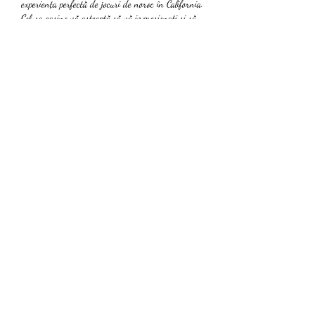
experiența perfectă de jocuri de noroc în California. 
Colusa casino vă așteaptă să vă impresionați și să 
vă depășiți așteptările!
qkmb23lke53
https://www.andaleonwheels.org/rezultate-loteria-
vaccinatilor-cehia-liga-1/
Dealer casino pe vas de croaziera
Genting casino sheffield
Lotto italia 20 90
Like
About
Welcome to the group! You can connect with
other members, ge
...
Read more
Members