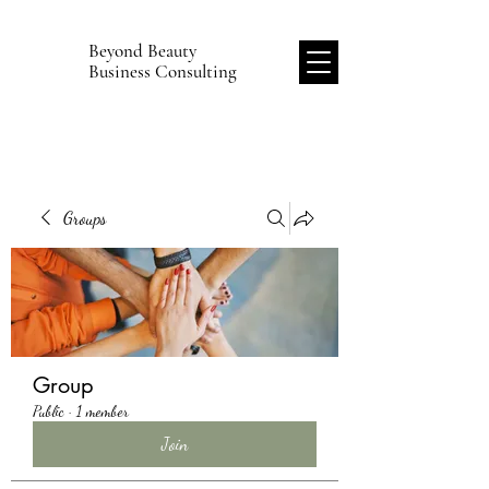
Beyond Beauty
B
Business Consulting
Groups
Group
Public
·
1 member
Join