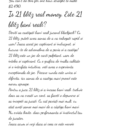
You can’t do this for one hour straight to make 
$2,490. 
Is 21 blitz real money. Este 21 
blitz bani reali?
Doriti sa castigati bani reali jucand blackjack? Cu 
21 blitz, puteti avea sansa de a va imbogati rapid si 
usor! Joaca acest joc captivant si indraznet, si 
bucura-te de adrenalina de a paria si a castiga!
21 blitz este un joc de carti palpitant, usor de 
inteles si captivant. Cu o grafica de inalta calitate 
si o interfata intuitiva, veti avea o experienta 
exceptionala de joc. Fiecare runda este unica si 
diferita, iar sansa de a castiga mari premii este 
mereu aproape.
Pentru a juca 21 blitz si a incasa bani reali, trebuie 
doar sa va creati un cont, sa faceti o depunere si 
sa incepeti sa jucati. Cu cat pariați mai mult, cu 
atat aveți șanse mai mari de a câștiga bani mari. 
Nu exista limite, doar performanta si instinctul tau 
de jucator.
Joaca acum si vezi daca ai ceea ce este nevoie 