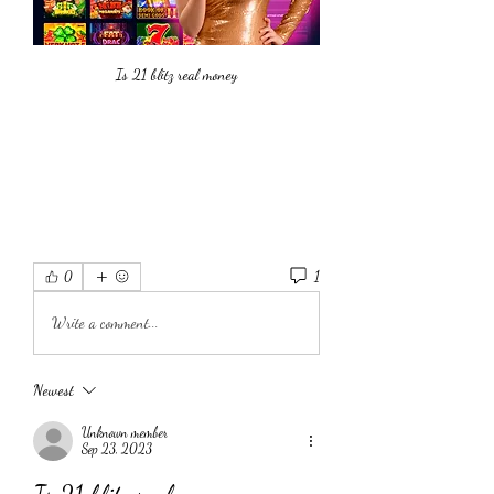
Is 21 blitz real money
1
0
Write a comment...
Newest
Unknown member
Sep 23, 2023