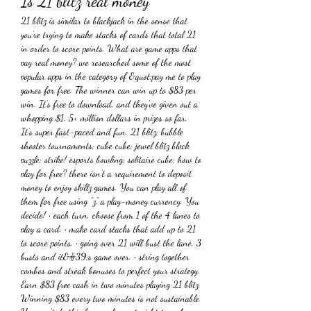
Is 21 blitz real money
21 blitz is similar to blackjack in the sense that 
you’re trying to make stacks of cards that total 21 
in order to score points. What are game apps that 
pay real money? we researched some of the most 
popular apps in the category of &quot;pay me to play 
games for free. The winner can win up to $83 per 
win. It’s free to download, and they’ve given out a 
whopping $1. 5+ million dollars in prizes so far. 
It’s super fast-paced and fun. 21 blitz; bubble 
shooter tournaments; cube cube; jewel blitz block 
puzzle; strike! esports bowling; solitaire cube; how to 
play for free? there isn’t a requirement to deposit 
money to enjoy skillz games. You can play all of 
them for free using “z,” a play-money currency. You 
decide! • each turn, choose from 1 of the 4 lanes to 
play a card. • make card stacks that add up to 21 
to score points. • going over 21 will bust the lane. 3 
busts and it&#39;s game over. • string together 
combos and streak bonuses to perfect your strategy. 
Earn $83 free cash in two minutes playing 21 blitz. 
Winning $83 every two minutes is not sustainable. 