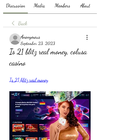
Discussion
Media
Members
About
Back
Anonymous
September 23, 2023
Is 21 blitz real money, colusa 
casino
Is 21 blitz real money