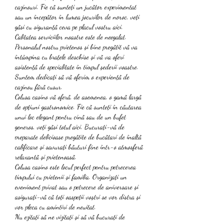
cazinouri. Fie că sunteți un jucător experimentat 
sau un începător în lumea jocurilor de noroc, veți 
găsi cu siguranță ceva pe placul vostru aici.
Calitatea serviciilor noastre este de neegalat. 
Personalul nostru prietenos și bine pregătit vă va 
întâmpina cu brațele deschise și vă va oferi 
asistență de specialitate în timpul șederii voastre. 
Suntem dedicați să vă oferim o experiență de 
cazinou fără cusur.
Colusa casino vă oferă, de asemenea, o gamă largă 
de opțiuni gastronomice. Fie că sunteți în căutarea 
unui loc elegant pentru cină sau de un bufet 
generos, veți găsi totul aici. Bucurați-vă de 
preparate delicioase pregătite de bucătari de înaltă 
calificare și savurați băuturi fine într-o atmosferă 
relaxantă și prietenoasă.
Colusa casino este locul perfect pentru petrecerea 
timpului cu prietenii și familia. Organizați un 
eveniment privat sau o petrecere de aniversare și 
asigurați-vă că toți oaspeții voștri se vor distra și 
vor pleca cu amintiri de neuitat.
Nu ezitați să ne vizitați și să vă bucurați de 