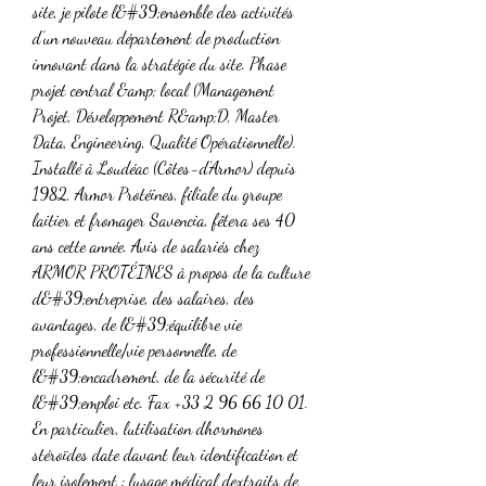
site, je pilote l&#39;ensemble des activités 
d’un nouveau département de production 
innovant dans la stratégie du site. Phase 
projet central &amp; local (Management 
Projet, Développement R&amp;D, Master 
Data, Engineering, Qualité Opérationnelle). 
Installé à Loudéac (Côtes-d’Armor) depuis 
1982, Armor Protéines, filiale du groupe 
laitier et fromager Savencia, fêtera ses 40 
ans cette année. Avis de salariés chez 
ARMOR PROTÉINES à propos de la culture 
d&#39;entreprise, des salaires, des 
avantages, de l&#39;équilibre vie 
professionnelle/vie personnelle, de 
l&#39;encadrement, de la sécurité de 
l&#39;emploi etc. Fax +33 2 96 66 10 01. 
En particulier, lutilisation dhormones 
stéroïdes date davant leur identification et 
leur isolement : lusage médical dextraits de 