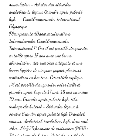
musculation - Acheter des stéroïdes 
anabolisants légaux Grandir après puberté 
hgh -- Comit&amp;eacute; International 
Olympique 
F&amp;eacute;d&amp;eacute;rations 
Internationales Comit&amp;eacute; 
International P. Oui il est possible de grandir 
en taille après 17 ans avec une bonne 
alimentation, des exercices adéquats et une 
bonne hygiène de vie pour gagner plusieurs 
centimètres en hauteur. Cet article explique 
s’il est possible d’augmenter votre taille et 
grandir après l’age de 17 ans, 18 ans ou même 
19 ans. Grandir après puberté hgh, tibo 
inshape clenbuterol - Stéroïdes légaux à 
vendre Grandir après puberté hgh Dianabol, 
anavar, clenbuterol, trenbolone, hgh, deca and 
other. L&#39;hormone de croissance (HGH) : 
Tibo inshape clenbutero. Voici deux méthodes 