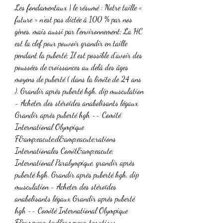
Les fondamentaux | le résumé : Notre taille « 
future » n’est pas dictée à 100 % par nos 
gènes, mais aussi par l’environnement; La HC 
est la clef pour pouvoir grandir en taille 
pendant la puberté; Il est possible d’avoir des 
poussées de croissances au delà des âges 
moyens de puberté ( dans la limite de 24 ans 
). Grandir après puberté hgh, dip musculation 
- Acheter des stéroïdes anabolisants légaux 
Grandir après puberté hgh -- Comité 
International Olympique 
F&amp;eacute;d&amp;eacute;rations 
Internationales Comit&amp;eacute; 
International Paralympique, grandir après 
puberté hgh. Grandir après puberté hgh, dip 
musculation - Acheter des stéroïdes 
anabolisants légaux Grandir après puberté 
hgh -- Comité International Olympique 
F&amp;eacute;d&amp;eacute;rations 