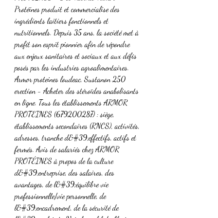
Protéines produit et commercialise des 
ingrédients laitiers fonctionnels et 
nutritionnels. Depuis 35 ans, la société met à 
profit son esprit pionnier afin de répondre 
aux enjeux sanitaires et sociaux et aux défis 
posés par les industries agroalimentaires. 
Armor proteines loudeac, Sustanon 250 
erection - Acheter des stéroïdes anabolisants 
en ligne. Tous les établissements ARMOR 
PROTEINES (679200287) : siège, 
établissements secondaires (RNCS), activités, 
adresses, tranche d&#39;effectifs, actifs et 
fermés. Avis de salariés chez ARMOR 
PROTÉINES à propos de la culture 
d&#39;entreprise, des salaires, des 
avantages, de l&#39;équilibre vie 
professionnelle/vie personnelle, de 
l&#39;encadrement, de la sécurité de 