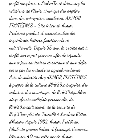
profil complet sur LinkedIn et découvrez les 
relations de Alexis, ainsi que des emplois 
dans des entreprises similaires. ARMOR 
PROTÉINES - Site internet. Armor 
Protéines produit et commercialise des 
ingrédients laitiers fonctionnels et 
nutritionnels. Depuis 35 ans, la société met à 
profit son esprit pionnier afin de répondre 
aux enjeux sanitaires et sociaux et aux défis 
posés par les industries agroalimentaires. 
Avis de salariés chez ARMOR PROTÉINES 
à propos de la culture d&#39;entreprise, des 
salaires, des avantages, de l&#39;équilibre 
vie professionnelle/vie personnelle, de 
l&#39;encadrement, de la sécurité de 
l&#39;emploi etc. Installé à Loudéac (Côtes-
d’Armor) depuis 1982, Armor Protéines, 
filiale du groupe laitier et fromager Savencia, 
fêtera ses 40 ans cette année. Armor 