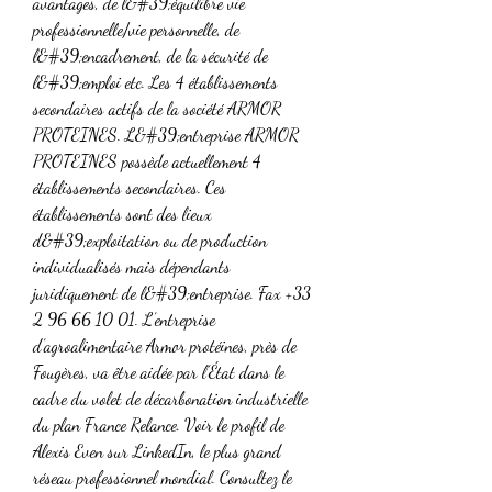
avantages, de l&#39;équilibre vie 
professionnelle/vie personnelle, de 
l&#39;encadrement, de la sécurité de 
l&#39;emploi etc. Les 4 établissements 
secondaires actifs de la société ARMOR 
PROTEINES. L&#39;entreprise ARMOR 
PROTEINES possède actuellement 4 
établissements secondaires. Ces 
établissements sont des lieux 
d&#39;exploitation ou de production 
individualisés mais dépendants 
juridiquement de l&#39;entreprise. Fax +33 
2 96 66 10 01. L’entreprise 
d’agroalimentaire Armor protéines, près de 
Fougères, va être aidée par l’État dans le 
cadre du volet de décarbonation industrielle 
du plan France Relance. Voir le profil de 
Alexis Even sur LinkedIn, le plus grand 
réseau professionnel mondial. Consultez le 