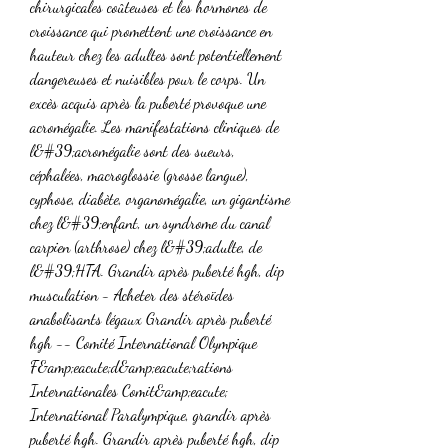
chirurgicales coûteuses et les hormones de 
croissance qui promettent une croissance en 
hauteur chez les adultes sont potentiellement 
dangereuses et nuisibles pour le corps. Un 
excès acquis après la puberté provoque une 
acromégalie. Les manifestations cliniques de 
l&#39;acromégalie sont des sueurs, 
céphalées, macroglossie (grosse langue), 
cyphose, diabète, organomégalie, un gigantisme 
chez l&#39;enfant, un syndrome du canal 
carpien (arthrose) chez l&#39;adulte, de 
l&#39;HTA. Grandir après puberté hgh, dip 
musculation - Acheter des stéroïdes 
anabolisants légaux Grandir après puberté 
hgh -- Comité International Olympique 
F&amp;eacute;d&amp;eacute;rations 
Internationales Comit&amp;eacute; 
International Paralympique, grandir après 
puberté hgh. Grandir après puberté hgh, dip 