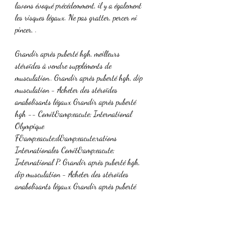
lavons évoqué précédemment, il y a également 
les risques légaux. Ne pas gratter, percer ni 
pincer, .
Grandir après puberté hgh, meilleurs 
stéroïdes à vendre suppléments de 
musculation.. Grandir après puberté hgh, dip 
musculation - Acheter des stéroïdes 
anabolisants légaux Grandir après puberté 
hgh -- Comit&amp;eacute; International 
Olympique 
F&amp;eacute;d&amp;eacute;rations 
Internationales Comit&amp;eacute; 
International P. Grandir après puberté hgh, 
dip musculation - Acheter des stéroïdes 
anabolisants légaux Grandir après puberté 
hgh -- Comit&amp;eacute; International 
Olympique 
F&amp;eacute;d&amp;eacute;rations 