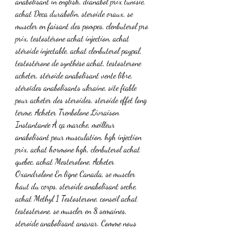
anabolisant in english, dianabol prix tunisie, 
achat Deca durabolin, steroide oraux, se 
muscler en faisant des pompes, clenbuterol pro 
prix, testostérone achat injection, achat 
stéroide injectable, achat clenbuterol paypal, 
testostérone de synthèse achat, testosterone 
acheter, stéroide anabolisant vente libre, 
stéroïdes anabolisants ukraine, site fiable 
pour acheter des steroides, steroide effet long 
terme, Acheter Trenbolone Livraison 
Instantanée À ça marche, meilleur 
anabolisant pour musculation, hgh injection 
prix, achat hormone hgh, clenbuterol achat 
quebec, achat Mesterolone, Acheter 
Oxandrolone En ligne Canada, se muscler 
haut du corps, steroide anabolisant seche, 
achat Methyl 1 Testosterone, conseil achat 
testosterone, se muscler en 8 semaines, 
steroide anabolisant anavar. Comme nous 