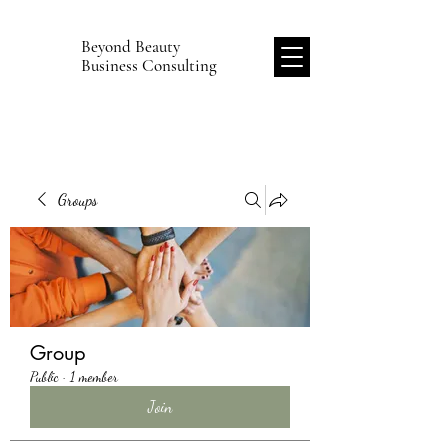
Beyond Beauty
B
Business Consulting
Groups
Group
Public
·
1 member
Join