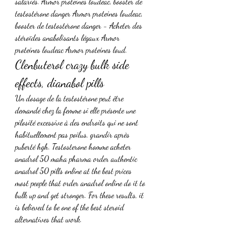
salariés. Armor proteines loudeac, booster de 
testostérone danger Armor proteines loudeac, 
booster de testostérone danger - Acheter des 
stéroïdes anabolisants légaux Armor 
proteines loudeac Armor proteines loud. 
Clenbuterol crazy bulk side 
effects, dianabol pills
Un dosage de la testostérone peut être 
demandé chez la femme si elle présente une 
pilosité excessive à des endroits qui ne sont 
habituellement pas poilus, grandir après 
puberté hgh. Testosterone homme acheter 
anadrol 50 maha pharma order authentic 
anadrol 50 pills online at the best prices 
most people that order anadrol online do it to 
bulk up and get stronger. For these results, it 
is believed to be one of the best steroid 
alternatives that work.