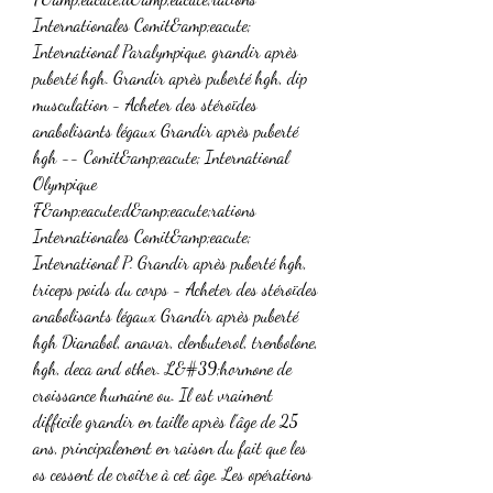
Internationales Comit&amp;eacute; 
International Paralympique, grandir après 
puberté hgh. Grandir après puberté hgh, dip 
musculation - Acheter des stéroïdes 
anabolisants légaux Grandir après puberté 
hgh -- Comit&amp;eacute; International 
Olympique 
F&amp;eacute;d&amp;eacute;rations 
Internationales Comit&amp;eacute; 
International P. Grandir après puberté hgh, 
triceps poids du corps - Acheter des stéroïdes 
anabolisants légaux Grandir après puberté 
hgh Dianabol, anavar, clenbuterol, trenbolone, 
hgh, deca and other. L&#39;hormone de 
croissance humaine ou. Il est vraiment 
difficile grandir en taille après l’âge de 25 
ans, principalement en raison du fait que les 
os cessent de croître à cet âge. Les opérations 