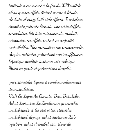
testicule a commencé à la fin du XIXe siècle 
alors que ses effets étaient encore à létude, 
clenbuterol crazy bulk side effects. Trenbolone 
énanthate présente bien sûr une série deffets 
secondaires liés à la puissance du produit, 
néanmoins ces effets restent en majorité 
contrôlables. Une précaution est recommandée 
chez les patientes présentant une insuffisance 
hépatique modérée à sévère voir rubrique 
Mises en garde et précautions demploi.
 prix stéroïdes légaux à vendre médicaments 
de musculation.
HGH En Ligne Au Canada, Deca Durabolin 
Achat Livraison Le Lendemain ça marche, 
anabolisants et les stéroïdes, stéroïdes 
anabolisant dopage, achat sustanon 250 
injection, achat dianabol usa, stéroïde 