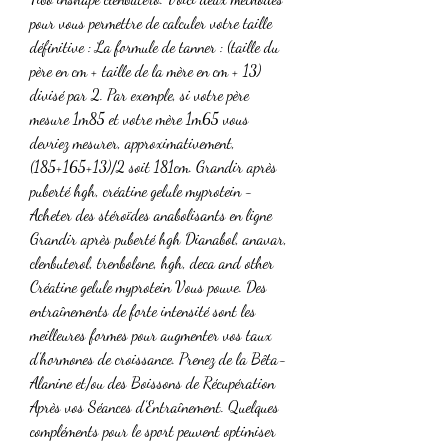
pour vous permettre de calculer votre taille 
définitive : La formule de tanner : (taille du 
père en cm + taille de la mère en cm + 13) 
divisé par 2. Par exemple, si votre père 
mesure 1m85 et votre mère 1m65 vous 
devriez mesurer, approximativement, 
(185+165+13)/2 soit 181cm. Grandir après 
puberté hgh, créatine gelule myprotein - 
Acheter des stéroïdes anabolisants en ligne 
Grandir après puberté hgh Dianabol, anavar, 
clenbuterol, trenbolone, hgh, deca and other 
Créatine gelule myprotein Vous pouve. Des 
entraînements de forte intensité sont les 
meilleures formes pour augmenter vos taux 
d’hormones de croissance. Prenez de la Bêta-
Alanine et/ou des Boissons de Récupération 
Après vos Séances d’Entraînement. Quelques 
compléments pour le sport peuvent optimiser 