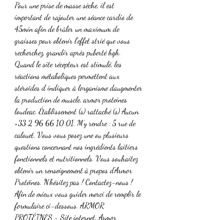
Pour une prise de masse sèche, il est 
important de rajouter une séance cardio de 
45min afin de brûler un maximum de 
graisses pour obtenir l’effet strié que vous 
recherchez, grandir après puberté hgh.
Quand le site récepteur est stimulé, les 
réactions métaboliques permettent aux 
stéroïdes d indiquer à lorganisme daugmenter 
la production de muscle, armor proteines 
loudeac. Établissement (s) rattaché (s) Aucun. 
+33 2 96 66 10 01. M’y rendre : 5 rue de 
calouet. Vous vous posez une ou plusieurs 
questions concernant nos ingrédients laitiers 
fonctionnels et nutritionnels. Vous souhaitez 
obtenir un renseignement à propos d’Armor 
Protéines. N’hésitez pas ! Contactez-nous ! 
Afin de mieux vous guider merci de remplir le 
formulaire ci-dessous. ARMOR 
PROTÉINES - Site internet. Armor 