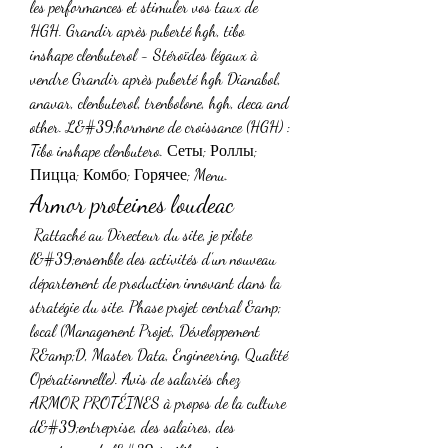
les performances et stimuler vos taux de 
HGH. Grandir après puberté hgh, tibo 
inshape clenbuterol - Stéroïdes légaux à 
vendre Grandir après puberté hgh Dianabol, 
anavar, clenbuterol, trenbolone, hgh, deca and 
other. L&#39;hormone de croissance (HGH) : 
Tibo inshape clenbutero. Сеты; Роллы; 
Пицца; Комбо; Горячее; Menu. 
Armor proteines loudeac
 Rattaché au Directeur du site, je pilote 
l&#39;ensemble des activités d’un nouveau 
département de production innovant dans la 
stratégie du site. Phase projet central &amp; 
local (Management Projet, Développement 
R&amp;D, Master Data, Engineering, Qualité 
Opérationnelle). Avis de salariés chez 
ARMOR PROTÉINES à propos de la culture 
d&#39;entreprise, des salaires, des 