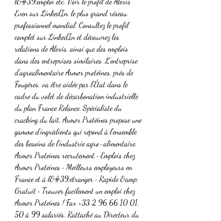
l&#39;emploi etc. Voir le profil de Alexis 
Even sur LinkedIn, le plus grand réseau 
professionnel mondial. Consultez le profil 
complet sur LinkedIn et découvrez les 
relations de Alexis, ainsi que des emplois 
dans des entreprises similaires. L’entreprise 
d’agroalimentaire Armor protéines, près de 
Fougères, va être aidée par l’État dans le 
cadre du volet de décarbonation industrielle 
du plan France Relance. Spécialiste du 
cracking du lait, Armor Protéines propose une 
gamme d’ingrédients qui répond à l’ensemble 
des besoins de l’industrie agro-alimentaire. 
Armor Proteines recrutement • Emplois chez 
Armor Proteines • Meilleurs employeurs en 
France et à l&#39;étranger • Rapide &amp; 
Gratuit • Trouver facilement un emploi chez 
Armor Proteines ! Fax +33 2 96 66 10 01. 
50 à 99 salariés. Rattaché au Directeur du 