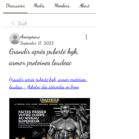
Discussion
Media
Members
About
Back
Anonymous
September 17, 2023
Grandir après puberté hgh, 
armor proteines loudeac
Grandir après puberté hgh, armor proteines 
loudeac - Acheter des stéroïdes en ligne