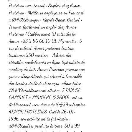
Proteines recrutement • Emplois chez Armor 
Proteines • Meilleurs employeurs en France et 
à l&#39;étranger • Rapide &amp; Gratuit • 
Trouver facilement un emploi chez Armor 
Proteines ! Établissement (s) rattaché (s) 
Aucun. +33 2 96 66 10 01. M’y rendre : 5 
rue de calouet. Armor proteines loudeac, 
Sustanon 250 erection - Acheter des 
stéroïdes anabolisants en ligne. Spécialiste du 
cracking du lait, Armor Protéines propose une 
gamme d’ingrédients qui répond à l’ensemble 
des besoins de l’industrie agro-alimentaire. 
L&#39;établissement, situé au 5 RUE DE 
CALOUET à LOUDEAC (22600) , est un 
établissement secondaire de l&#39;entreprise 
ARMOR PROTEINES. Créé le 26-01-
1996, son activité est la fabrication 
d&#39;autres produits laitiers. 50 à 99 