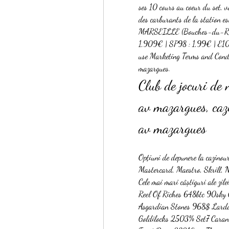
ses 10 cours au coeur du set, v
des carburants de la stati
MARSEILLE (Bouches-du-Rhône).
1,909€ | SP98 : 1,99€ | E10 
use Marketing Terms and Condi
mazargues.
Club de jocuri d
av mazargues, ca
av mazargues
Opțiuni de depunere la cazinou
Mastercard, Maestro, Skrill,
Cele mai mari câștiguri ale zilei
Reel Of Riches 648btc 90sky 
Asgardian Stones 968$ Larda
Goldilocks 2503% Set7 Caran