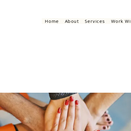
Home
About
Services
Work Wi