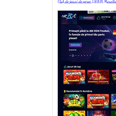
Club de jocuri de noroc 13008 Marsil