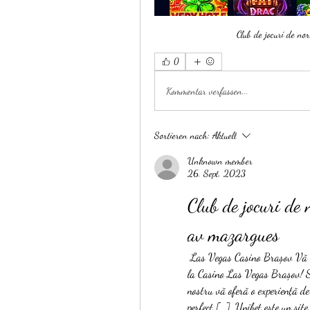
Club de jocuri de n
0
Kommentar verfassen...
Sortieren nach:
Aktuell
Unknown member
26. Sept. 2023
Club de jocuri d
av mazargues
 Las Vegas Casino Brașov Vă invităm să intrați în lumea fascinantă a jocurilor de noroc 
la Casino Las Vegas Brașov! Si
nostru vă oferă o experiență de
perfect […]. Unibet este un site