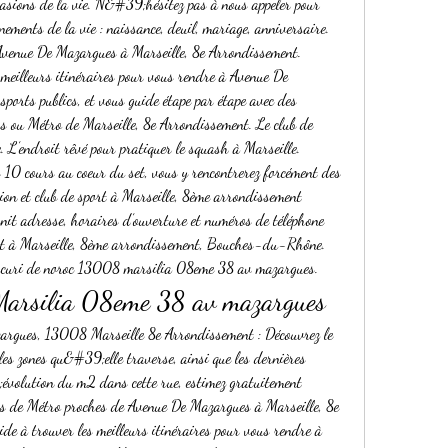
casions de la vie. N&#39;hésitez pas à nous appeler pour 
énements de la vie : naissance, deuil, mariage, anniversaire. 
Avenue De Mazargues à Marseille, 8e Arrondissement. 
meilleurs itinéraires pour vous rendre à Avenue De 
ports publics, et vous guide étape par étape avec des 
s ou Métro de Marseille, 8e Arrondissement. Le club de 
. L’endroit rêvé pour pratiquer le squash à Marseille. 
s 10 cours au coeur du set, vous y rencontrerez forcément des 
ion et club de sport à Marseille, 8ème arrondissement 
t adresse, horaires d’ouverture et numéros de téléphone 
ort à Marseille, 8ème arrondissement, Bouches-du-Rhône. 
 jocuri de noroc 13008 marsilia 08eme 38 av mazargues.
arsilia 08eme 38 av mazargues
argues, 13008 Marseille 8e Arrondissement : Découvrez le 
les zones qu&#39;elle traverse, ainsi que les dernières 
évolution du m2 dans cette rue, estimez gratuitement 
s de Métro proches de Avenue De Mazargues à Marseille, 8e 
e à trouver les meilleurs itinéraires pour vous rendre à 