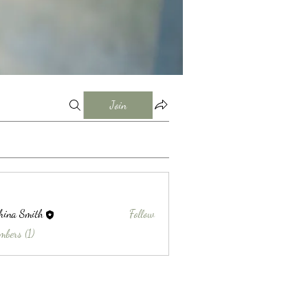
Join
hina Smith
Follow
Smith
mbers (1)