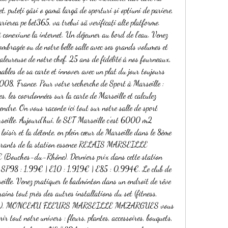
, puteți găsi o gamă largă de sporturi și opțiuni de pariere, 
rierea pe bet365, va trebui să verificați alte platforme. 
ă conexiune la internet. Un déjeuner au bord de l’eau. Venez 
 ombragée ou de notre belle salle avec ses grands volumes et 
haleureuse de notre chef. 25 ans de fidélité à nos fourneaux, 
ables de sa carte et innover avec un plat du jour toujours 
008, France. Pour votre recherche de Sport à Marseille : 
es, les coordonnées sur la carte de Marseille et calculez 
ndre. On vous raconte ici tout sur notre salle de sport 
seille. Aujourd’hui, le SET Marseille c’est 6000 m2 
loisir et la détente, en plein cœur de Marseille dans le 8ème 
burants de la station essence RELAIS MARSEILLE 
ches-du-Rhône). Derniers prix dans cette station 
| SP98 : 1,99€ | E10 : 1,919€ | E85 : 0,994€. Le club de 
ille. Venez pratiquer le badminton dans un endroit de rêve 
rains tout près des autres installations du set (fitness, 
sh, bar). MONCEAU FLEURS MARSEILLE MAZARGUES vous 
ir tout notre univers : fleurs, plantes, accessoires, bouquets, 