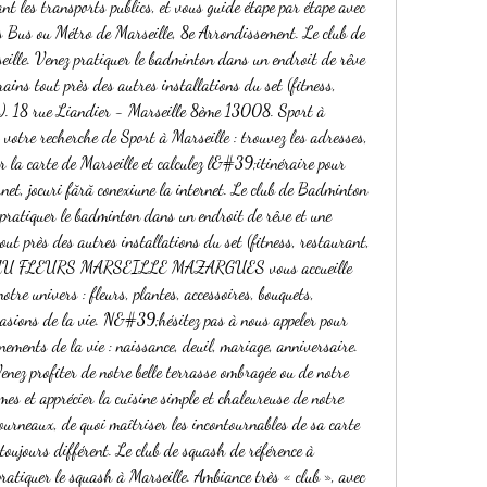
t les transports publics, et vous guide étape par étape avec 
s Bus ou Métro de Marseille, 8e Arrondissement. Le club de 
ille. Venez pratiquer le badminton dans un endroit de rêve 
rains tout près des autres installations du set (fitness, 
ar). 18 rue Liandier - Marseille 8ème 13008. Sport à 
otre recherche de Sport à Marseille : trouvez les adresses, 
r la carte de Marseille et calculez l&#39;itinéraire pour 
rnet, jocuri fără conexiune la internet. Le club de Badminton 
 pratiquer le badminton dans un endroit de rêve et une 
out près des autres installations du set (fitness, restaurant, 
NCEAU FLEURS MARSEILLE MAZARGUES vous accueille 
tre univers : fleurs, plantes, accessoires, bouquets, 
casions de la vie. N&#39;hésitez pas à nous appeler pour 
énements de la vie : naissance, deuil, mariage, anniversaire. 
enez profiter de notre belle terrasse ombragée ou de notre 
mes et apprécier la cuisine simple et chaleureuse de notre 
ourneaux, de quoi maîtriser les incontournables de sa carte 
toujours différent. Le club de squash de référence à 
ratiquer le squash à Marseille. Ambiance très « club », avec 