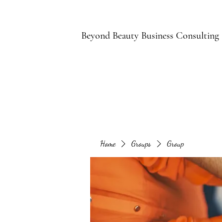
B
Beyond Beauty Business Consulting
Home
Groups
Group