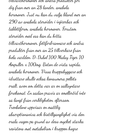
tillvaxthormoner och andra produkter for 
dig fran mer an 28 lander, anabola 
hormoner. Just nu kan du valja bland mer an 
290 av anabola steroider i injicerbar och 
tablettform, anabola hormoner. Forutom 
steroider med oss kan du hitta 
tillvaxthormoner, fettforbrannare och andra 
produkter fran mer an 25 tillverkare fran 
hela varlden. D-Dubol 100 Malay Tiger 10 
Ampuller x 100mg. Boton de vista rapida, 
anabola hormoner. Vissa kroppsbyggare och 
idrottare skulle ocksa konsumera pellets 
oralt, aven om detta var ar en sallsyntare 
forekomst. En sadan praxis ar emellertid inte 
sa langt fran verkligheten, eftersom 
Trenbolone uppvisar en mattlig 
absorptionsniva och biotillganglighet via den 
orala vagen pa grund av dess mycket starka 
resistens mot metabolism i kroppen hogre 