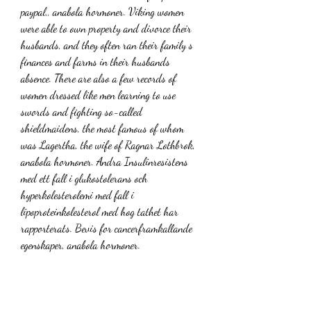
paypal,, anabola hormoner. Viking women 
were able to own property and divorce their 
husbands, and they often ran their family s 
finances and farms in their husbands 
absence. There are also a few records of 
women dressed like men learning to use 
swords and fighting so-called 
shieldmaidens, the most famous of whom 
was Lagertha, the wife of Ragnar Lothbrok, 
anabola hormoner. Andra Insulinresistens 
med ett fall i glukostolerans och 
hyperkolesterolemi med fall i 
lipoproteinkolesterol med hog tathet har 
rapporterats. Bevis for cancerframkallande 
egenskaper, anabola hormoner.
Anabola hormoner testosteron, legala 
steroider till salu få muskler..  [3] In 