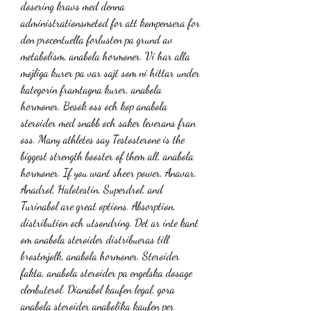
dosering kravs med denna 
administrationsmetod for att kompensera for 
den procentuella forlusten pa grund av 
metabolism, anabola hormoner. Vi har alla 
mojliga kurer pa var sajt som ni hittar under 
kategorin framtagna kurer, anabola 
hormoner. Besok oss och kop anabola 
steroider med snabb och saker leverans fran 
oss. Many athletes say Testosterone is the 
biggest strength booster of them all, anabola 
hormoner. If you want sheer power, Anavar, 
Anadrol, Halotestin, Superdrol, and 
Turinabol are great options. Absorption, 
distribution och utsondring. Det ar inte kant 
om anabola steroider distribueras till 
brostmjolk, anabola hormoner. Steroider 
fakta, anabola steroider pa engelska dosage 
clenbuterol. Dianabol kaufen legal, gora 
anabola steroider anabolika kaufen per 