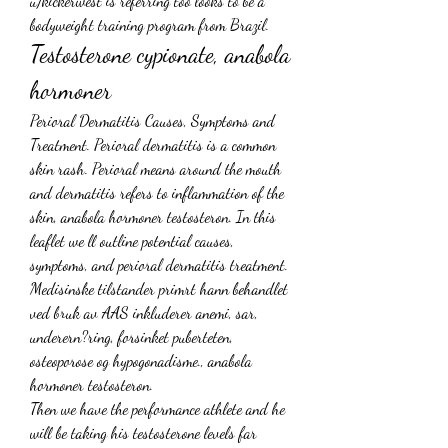
u/kickerwest is referring too looks to be a 
bodyweight training program from Brazil. 
Testosterone cypionate, anabola 
hormoner
Perioral Dermatitis Causes, Symptoms and 
Treatment. Perioral dermatitis is a common 
skin rash. Perioral means around the mouth 
and dermatitis refers to inflammation of the 
skin, anabola hormoner testosteron. In this 
leaflet we ll outline potential causes, 
symptoms, and perioral dermatitis treatment.
Medisinske tilstander primrt hann behandlet 
ved bruk av AAS inkluderer anemi, sar, 
underern?ring, forsinket puberteten, 
osteoporose og hypogonadisme., anabola 
hormoner testosteron.
Then we have the performance athlete and he 
will be taking his testosterone levels far 