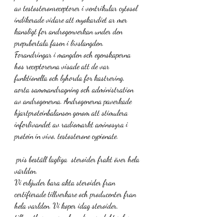
av testosteronreceptorer i ventrikular cytosol 
indikerade vidare att myokardiet ar mer 
kansligt for androgenverkan under den 
prepubertala fasen i livslangden. 
Forandringar i mangden och egenskaperna 
hos receptorerna visade att de var 
funktionella och lyhorda for kastrering, 
aorta sammandragning och administration 
av androgenerna. Androgenerna paverkade 
hjartproteinbalansen genom att stimulera 
inforlivandet av radiomarkt aminosyra i 
protein in vivo, testosterone cypionate.
 pris beställ lagliga  steroider frakt över hela 
världen.
Vi erbjuder bara akta steroider fran 
certifierade tillverkare och producenter fran 
hela varlden. Vi koper idag steroider, 