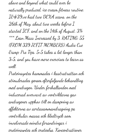
above and beyond what could ever be 
naturally produced, ice cream fitness routine. 
I&#39;ve had two DEXA scans, on the 
26th of May, about two weeks before I 
started ICF, and on the 14th of August. 3% 
*** Lean Mass Increased by 3. RATING: 55 
(FROM 339 JEFIT MEMBERS) Audio Cue 
&amp; Pro Tips. 5×5 takes a lot longer than 
3×5, and you have more exercises to learn as 
well. 
Proteinsyntes hammades i kastratrattan och 
stimulerades genom efterfoljande behandling 
med androgen. Under forhallanden med 
inducerad overvaxt av ventriklarna gav 
androgener upphov till en dampning av 
effekterna av aortasammandragning pa 
ventrikular massa och blodtryck som 
involverade mindre forandringar i 
proteinsyntes och proteolys. Koncentrationer 