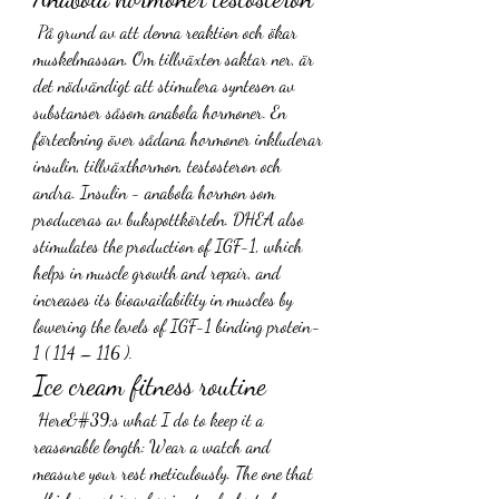
 På grund av att denna reaktion och ökar 
muskelmassan. Om tillväxten saktar ner, är 
det nödvändigt att stimulera syntesen av 
substanser såsom anabola hormoner. En 
förteckning över sådana hormoner inkluderar 
insulin, tillväxthormon, testosteron och 
andra. Insulin - anabola hormon som 
produceras av bukspottkörteln. DHEA also 
stimulates the production of IGF-1, which 
helps in muscle growth and repair, and 
increases its bioavailability in muscles by 
lowering the levels of IGF-1 binding protein-
1 ( 114 – 116 ). 
Ice cream fitness routine
 Here&#39;s what I do to keep it a 
reasonable length: Wear a watch and 
measure your rest meticulously. The one that 