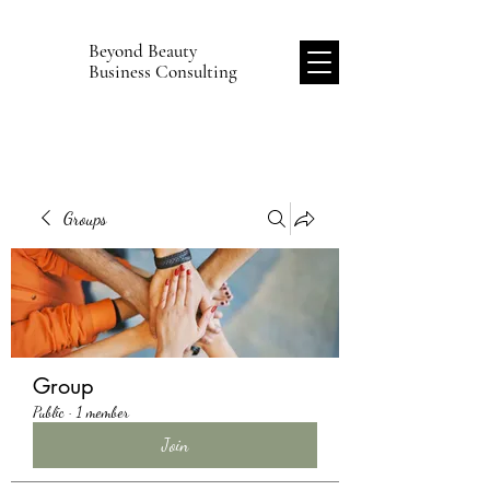
Beyond Beauty
B
Business Consulting
Groups
Group
Public
·
1 member
Join