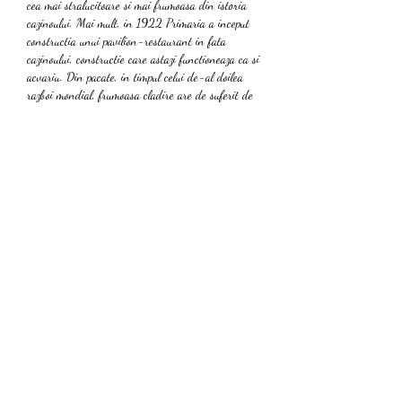
cea mai stralucitoare si mai frumoasa din istoria 
cazinoului. Mai mult, in 1922 Primaria a inceput 
constructia unui pavilion-restaurant in fata 
cazinoului, constructie care astazi functioneaza ca si 
acvariu. Din pacate, in timpul celui de-al doilea 
razboi mondial, frumoasa cladire are de suferit de 
pe urma bombardamentelor.
Bank transfers: Although slower than other 
methods, bank transfers are reliable and secure, a. 
Some casinos also support faster bank transfer 
options like Trustly. Uno Clasic iti va pune in 
valoare gandirea logica. Online, aceste jocuri si 
multe altele, sunt disponibile la un pret atractiv, r. 
Recomandat pentru intervalul de varsta 5 ' 14 ani, 
acest produs poate fi considerat unul dintre cele 
mai bune jocuri pentru copii mici, caci cu putin 
ajutor din partea adultului, poate fi folosit si mai 
devreme. Regulile sunt simple: in saculetul negru 
comun exista nu mai putin de 216 jetoane, fiecare 
dintre ele cu punctaj diferit in functie de cat de 
frecvent se poate observa obiectul respectiv, c. Un 
sacou, o bluza sau o rochie in aceasta combinatie de 