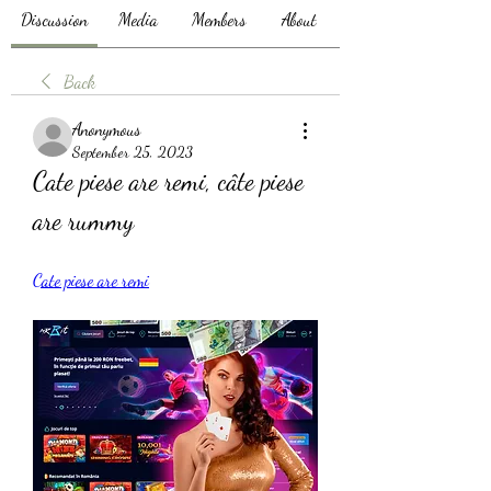
Discussion
Media
Members
About
Back
Anonymous
September 25, 2023
Cate piese are remi, câte piese 
are rummy
Cate piese are remi