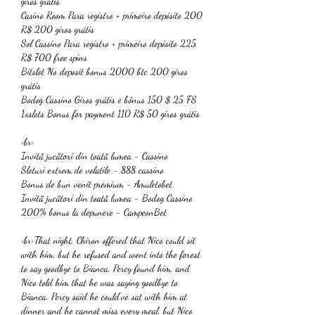
giros grátis
Casino Room Para registro + primeiro depósito 200 
R$ 200 giros grátis
Sol Cassino Para registro + primeiro depósito 225 
R$ 700 free spins
Bitslot No deposit bonus 2000 btc 200 giros 
grátis
Bodog Cassino Giros grátis e bônus 150 $ 25 FS
1xslots Bonus for payment 110 R$ 50 giros grátis
<br>
Invită jucători din toată lumea - Cassino
Sloturi extrem de volatile - 888 cassino
Bonus de bun venit premium - Amuletobet
Invită jucători din toată lumea - Bodog Cassino
200% bonus la depunere - CampeonBet
<br>That night, Chiron offered that Nico could sit 
with him, but he refused and went into the forest 
to say goodbye to Bianca. Percy found him, and 
Nico told him that he was saying goodbye to 
Bianca. Percy said he could've sat with him at 
dinner and he cannot miss every meal, but Nico 