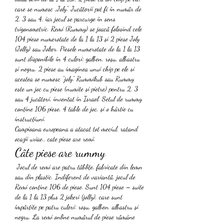
care se numesc „Joly“. Jucătorii pot fi în număr de 
2, 3 sau 4, iar jocul se parcurge în sens 
trigonometric. Remi (Rummy) se joacă folosind cele 
104 piese numerotate de la 1 la 13 și 2 piese Joly 
(Jolly) sau Joker. Piesele numerotate de la 1 la 13 
sunt disponibile în 4 culori: galben, roșu, albastru 
și negru. 2 piese au imaginea unui chip pe ele si 
acestea se numesc “joly”. Rummikub sau Rummy 
este un joc cu piese (numite și pietre) pentru 2, 3 
sau 4 jucători, inventat în Israel. Setul de rummy 
conține 106 piese, 4 table de joc, și o hârtie cu 
instrucțiuni. 
Campioana europeana a atacat tot meciul, ratand 
ocazii uriae., cate piese are remi.
Câte piese are rummy
 Jocul de remi are patru tăblițe, fabricate din lemn 
sau din plastic. Indiferent de variantă, jocul de 
Remi conține 106 de piese. Sunt 104 piese – suite 
de la 1 la 13 plus 2 jokeri (jolly), care sunt 
împărțite pe patru culori: roșu, galben, albastru și 
negru. La remi online numărul de piese rămâne 