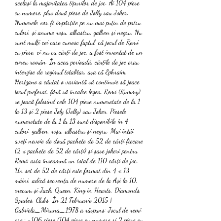
același la majoritatea tipurilor de joc. Ai 104 piese 
cu numere, plus două piese de Jolly sau Joker. 
Numerele vor fi împărțite pe nu mai puțin de patru 
culori, și anume roșu, albastru, galben și negru. Nu 
sunt mulți cei care cunosc faptul, că jocul de Remi 
cu piese, ci nu cu cărți de joc, a fost inventat de un 
evreu român. În acea perioadă, cărțile de joc erau 
interzise de regimul totalitar, așa că Ephraim 
Hertzano a căutat o variantă să continuie să joace 
jocul preferat, fără să încalce legea. Remi (Rummy) 
se joacă folosind cele 104 piese numerotate de la 1 
la 13 și 2 piese Joly (Jolly) sau Joker. Piesele 
numerotate de la 1 la 13 sunt disponibile în 4 
culori: galben, roșu, albastru și negru. Mai întâi 
aveți nevoie de două pachete de 52 de cărți fiecare 
(2 x pachete de 52 de cărți) și șase jokeri pentru 
Remi: asta înseamnă un total de 110 cărți de joc. 
Un set de 52 de cărți este format din 4 x 13 
mâini, adică secvența de numere de la Ași la 10, 
precum și Jack, Queen, King in Hearts, Diamonds, 
Spades, Clubs. În 21 Februarie 2015 | 
Gabriela_Miruna_1978 a răspuns: Jocul de remi 
are,: -106 piese (104 piese cu numere si 2 piese cu 