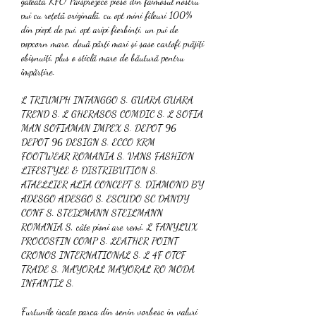
găleată KFC! Paisprezece piese din faimosul nostru 
pui cu rețetă originală, cu opt mini fileuri 100% 
din piept de pui, opt aripi fierbinți, un pui de 
popcorn mare, două părți mari și șase cartofi prăjiți 
obișnuiți, plus o sticlă mare de băutură pentru 
împărțire. 
L TRIUMPH INTANGGO S. GUARA GUARA 
TREND S. L GHERASOS COMDIC S. L SOFIA 
MAN SOFIAMAN IMPEX S. DEPOT 96 
DEPOT 96 DESIGN S. ECCO KRM 
FOOTWEAR ROMANIA S. VANS FASHION 
LIFESTYLE & DISTRIBUTION S. 
ATAELLIER ALIA CONCEPT S. DIAMOND BY 
ADESGO ADESGO S. ESCUDO SC DANDY 
CONF S. STEILMANN STEILMANN 
ROMANIA S, câte pioni are remi. L FANYLUX 
PROCOSFIN COMP S. LEATHER POINT 
CRONOS INTERNATIONAL S. L 4F OTCF 
TRADE S. MAYORAL MAYORAL RO MODA 
INFANTIL S.
Furtunile iscate parca din senin vorbesc in valuri 