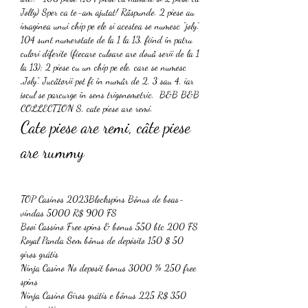
Jolly) Sper ca te-am ajutat! Răspunde. 2 piese au 
imaginea unui chip pe ele si acestea se numesc “joly”. 
104 sunt numerotate de la 1 la 13, fiind în patru 
culori diferite (fiecare culoare are două serii de la 1 
la 13); 2 piese cu un chip pe ele, care se numesc 
„Joly“. Jucătorii pot fi în număr de 2, 3 sau 4, iar 
jocul se parcurge în sens trigonometric.  B&B B&B 
COLLECTION S, cate piese are remi.
Cate piese are remi, câte piese 
are rummy
TOP Casinos 2023Blockspins Bônus de boas-
vindas 5000 R$ 900 FS
Booi Cassino Free spins & bonus 550 btc 200 FS
Royal Panda Sem bônus de depósito 150 $ 50 
giros grátis
Ninja Casino No deposit bonus 3000 % 250 free 
spins
Ninja Casino Giros grátis e bônus 225 R$ 350 