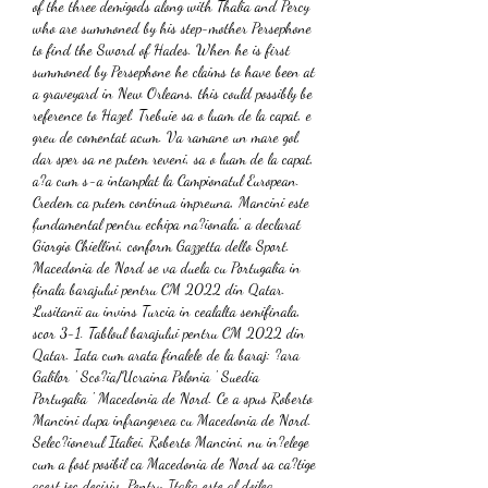
of the three demigods along with Thalia and Percy 
who are summoned by his step-mother Persephone 
to find the Sword of Hades. When he is first 
summoned by Persephone he claims to have been at 
a graveyard in New Orleans, this could possibly be 
reference to Hazel. Trebuie sa o luam de la capat, e 
greu de comentat acum. Va ramane un mare gol, 
dar sper sa ne putem reveni, sa o luam de la capat, 
a?a cum s-a intamplat la Campionatul European. 
Credem ca putem continua impreuna, Mancini este 
fundamental pentru echipa na?ionala', a declarat 
Giorgio Chiellini, conform Gazzetta dello Sport. 
Macedonia de Nord se va duela cu Portugalia in 
finala barajului pentru CM 2022 din Qatar. 
Lusitanii au invins Turcia in cealalta semifinala, 
scor 3-1. Tabloul barajului pentru CM 2022 din 
Qatar. Iata cum arata finalele de la baraj: ?ara 
Galilor ' Sco?ia/Ucraina Polonia ' Suedia 
Portugalia ' Macedonia de Nord. Ce a spus Roberto 
Mancini dupa infrangerea cu Macedonia de Nord. 
Selec?ionerul Italiei, Roberto Mancini, nu in?elege 
cum a fost posibil ca Macedonia de Nord sa ca?tige 
acest joc decisiv. Pentru Italia este al doilea 