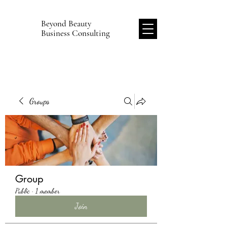
Beyond Beauty
B
Business Consulting
Groups
Group
Public
·
1 member
Join