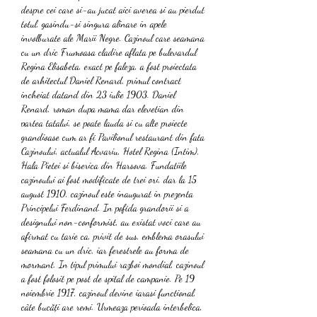
despre cei care si-au jucat aici averea si au pierdut 
totul, gasindu-si singura alinare in apele 
involburate ale Marii Negre. Cazinoul care seamana 
cu un dric Frumoasa cladire aflata pe bulevardul 
Regina Elisabeta, exact pe faleza, a fost proiectata 
de arhitectul Daniel Renard, primul contract 
incheiat datand din 23 iulie 1903. Daniel 
Renard, roman dupa mama dar elevetian din 
partea tatalui, se poate lauda si cu alte proiecte 
grandioase cum ar fi Pavilionul restaurant din fata 
Cazinoului, actualul Acvariu, Hotel Regina (Intim), 
Hala Pietei si biserica din Harsova. Fundatiile 
cazinoului ai fost modificate de trei ori, dar la 15 
august 1910, cazinoul este inaugurat in prezenta 
Principelui Ferdinand. In pofida grandorii si a 
designului non-conformist, au existat voci care au 
afirmat cu tarie ca, privit de sus, emblema orasului 
seamana cu un dric, iar ferestrele au forma de 
mormant. In tipul primului razboi mondial, cazinoul 
a fost folosit pe post de spital de campanie. Pe 19 
noiembrie 1917, cazinoul devine iarasi functional, 
câte bucăți are remi. Urmeaza perioada interbelica, 