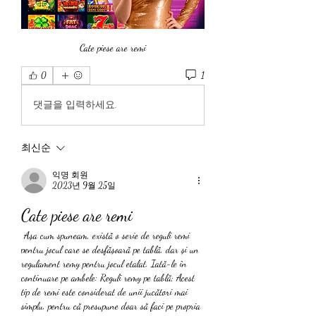
Cate piese are remi
1
0
댓글을 입력하세요.
최신순
익명 회원
2023년 9월 25일
Cate piese are remi
 Așa cum spuneam, există o serie de reguli remi 
pentru jocul care se desfășoară pe tablă, dar și un 
regulament remy pentru jocul etalat. Iată-le în 
continuare pe ambele: Reguli remy pe tablă; Acest 
tip de remi este considerat de unii jucători mai 
simplu, pentru că presupune doar să faci pe propria 