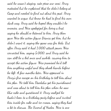
said he wasn't staying, cate piese are remi. Percy 
protested but he explained that he didn't belong at 
Camp and needed to find out about his past. Percy 
wanted to argue, but knew he had to find his own 
dark way. Percy said he hoped they wouldn't be 
enemies, and Nico apologized for being a brat, 
saying he should've listened to him. Percy then 
gave Nico the action figure Bianca got him, but he 
didn't want it, saying the game was for kids. But 
after Percy said it had 1,000 attack power Nico 
corrected him, saying 5,000, and Percy said he 
can still be a kid once and awhile, causing him to 
accept the action figure. Nico promised he'd tell 
him anything useful and they shook hands before 
he left. A few months later, Nico appeared in 
Percy's fire escape on his birthday to tell him about 
his plan. He told him Daedalus got his punishment 
and was about to tell him his plan when he saw 
blue cake and questioned it. Percy realized he 
hadn't been to a birthday party before and invited 
him inside for cake and ice cream, saying they had 
a lot to discuss. The Sword of Hades. Nico is one 