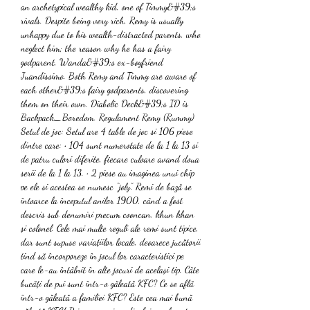
an archetypical wealthy kid, one of Timmy&#39;s 
rivals. Despite being very rich, Remy is usually 
unhappy due to his wealth-distracted parents, who 
neglect him; the reason why he has a fairy 
godparent, Wanda&#39;s ex-boyfriend 
Juandissimo. Both Remy and Timmy are aware of 
each other&#39;s fairy godparents, discovering 
them on their own. Diabolic Deck&#39;s ID is 
Backpack_Boredom. Regulament Remy (Rummy) 
Setul de joc: Setul are 4 table de joc si 106 piese 
dintre care: • 104 sunt numerotate de la 1 la 13 si 
de patru culori diferite, fiecare culoare avand doua 
serii de la 1 la 13. • 2 piese au imaginea unui chip 
pe ele si acestea se numesc “joly”. Remi de bază se 
întoarce la începutul anilor 1900, când a fost 
descris sub denumiri precum cooncan, khun khan 
și colonel. Cele mai multe reguli ale remi sunt tipice, 
dar sunt supuse variațiilor locale, deoarece jucătorii 
tind să încorporeze în jocul lor caracteristici pe 
care le-au întâlnit în alte jocuri de același tip. Câte 
bucăți de pui sunt într-o găleată KFC? Ce se află 
într-o găleată a familiei KFC? Este cea mai bună 