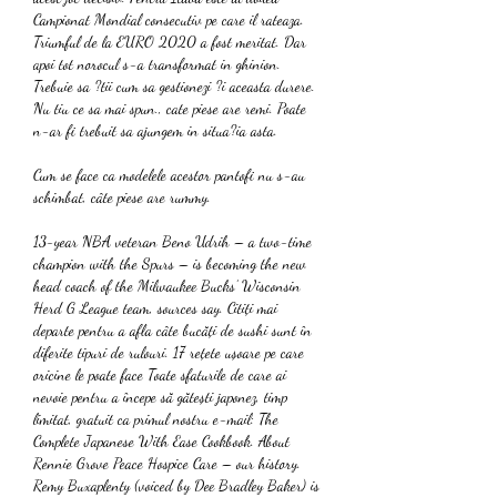
Campionat Mondial consecutiv pe care il rateaza. 
Triumful de la EURO 2020 a fost meritat. Dar 
apoi tot norocul s-a transformat in ghinion. 
Trebuie sa ?tii cum sa gestionezi ?i aceasta durere. 
Nu tiu ce sa mai spun., cate piese are remi. Poate 
n-ar fi trebuit sa ajungem in situa?ia asta.
Cum se face ca modelele acestor pantofi nu s-au 
schimbat, câte piese are rummy.
13-year NBA veteran Beno Udrih – a two-time 
champion with the Spurs – is becoming the new 
head coach of the Milwaukee Bucks’ Wisconsin 
Herd G League team, sources say. Citiți mai 
departe pentru a afla câte bucăți de sushi sunt în 
diferite tipuri de rulouri. 17 rețete ușoare pe care 
oricine le poate face Toate sfaturile de care ai 
nevoie pentru a începe să gătești japonez, timp 
limitat, gratuit ca primul nostru e-mail: The 
Complete Japanese With Ease Cookbook. About 
Rennie Grove Peace Hospice Care – our history. 
Remy Buxaplenty (voiced by Dee Bradley Baker) is 