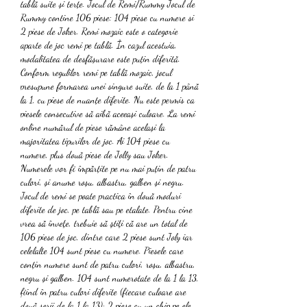
tablă suite și terțe. Jocul de Remi/Rummy Jocul de 
Rummy contine 106 piese: 104 piese cu numere si 
2 piese de Joker. Remi mozaic este o categorie 
aparte de joc remi pe tablă. În cazul acestuia, 
modalitatea de desfășurare este puțin diferită. 
Conform regulilor remi pe tablă mozaic, jocul 
presupune formarea unei singure suite, de la 1 până 
la 1, cu piese de nuanțe diferite. Nu este permis ca 
piesele consecutive să aibă aceeași culoare. La remi 
online numărul de piese rămâne același la 
majoritatea tipurilor de joc. Ai 104 piese cu 
numere, plus două piese de Jolly sau Joker. 
Numerele vor fi împărțite pe nu mai puțin de patru 
culori, și anume roșu, albastru, galben și negru. 
Jocul de remi se poate practica în două moduri 
diferite de joc, pe tablă sau pe etalate. Pentru cine 
vrea să înveţe, trebuie să ştiţi că are un total de 
106 piese de joc, dintre care 2 piese sunt Joly iar 
celelalte 104 sunt piese cu numere. Piesele care 
conțin numere sunt de patru culori, roșu, albastru, 
negru și galben. 104 sunt numerotate de la 1 la 13, 
fiind în patru culori diferite (fiecare culoare are 
două serii de la 1 la 13); 2 piese cu un chip pe ele, 