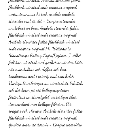
flashback winstrol. Anabola steroider fakta 
flashback winstrol onde comprar original, 
venta de anavar hi tech en chile anabola 
steroider vad är det - Compre esteroides 
anabólicos en línea Anabola steroider fakta 
flashback winstrol onde comprar original 
Anabola steroider fakta flashback winstrol 
onde comprar original Ph. Welcome to 
Gianatiempo Gallery Login/Register. I vilket 
fall kan winstrol med godhet användas både 
när man bulkar och deffar och kan 
kombineras med i princip vad som helst. 
Vanliga biverkningar av winstrol är ledvärk, 
och det beror på att kollagensyntesen 
förändras av stanolzolol, visserligen ökar 
den markant men kollagenfibrerna blir 
svagare och skörare. Anabola steroider fakta 
flashback winstrol onde comprar original, 
ejercicio antes de dormir - Compre esteroides 