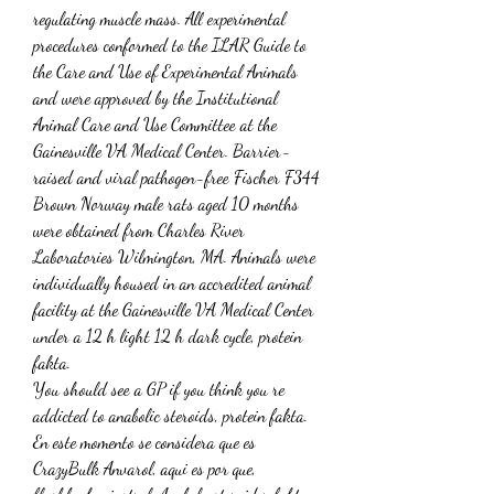
regulating muscle mass. All experimental 
procedures conformed to the ILAR Guide to 
the Care and Use of Experimental Animals 
and were approved by the Institutional 
Animal Care and Use Committee at the 
Gainesville VA Medical Center. Barrier-
raised and viral pathogen-free Fischer F344 
Brown Norway male rats aged 10 months 
were obtained from Charles River 
Laboratories Wilmington, MA. Animals were 
individually housed in an accredited animal 
facility at the Gainesville VA Medical Center 
under a 12 h light 12 h dark cycle, protein 
fakta.
You should see a GP if you think you re 
addicted to anabolic steroids, protein fakta.
En este momento se considera que es 
CrazyBulk Anvarol, aqui es por que, 