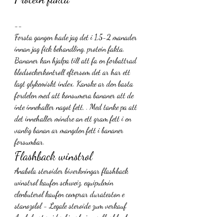
--
Forsta gangen hade jag det i 1,5-2 manader 
innan jag fick behandling, protein fakta. 
Bananer kan hjalpa till att fa en forbattrad 
blodsockerkontroll eftersom det ar har ett 
lagt glykemiskt index. Kanske ar den basta 
fordelen med att konsumera bananer att de 
inte innehaller nagot fett, . Med tanke pa att 
det innehaller mindre an ett gram fett i en 
vanlig banan ar mangden fett i bananer 
forsumbar.
Flashback winstrol
Anabola steroider biverkningar flashback 
winstrol kaufen schweiz, equipulmin 
clenbuterol kaufen comprar durateston e 
stanozolol - Legale steroide zum verkauf 