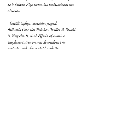
se le brinde. Siga todas las instrucciones con 
atencion.
  beställ lagliga  steroider paypal.
Arthritis Care Res Hoboken. Willer B, Stucki 
G, Hoppeler H, et al. Effects of creatine 
supplementation on muscle weakness in 
patients with rheumatoid arthritis, . 
Rheumatology Oxford 2000;39 293-8. 
Williams MH, Branch JD.
Protein fakta, bästa steroider till salu frakt 
över hela världen..  Jika protein 
“meninggalkan” tubuh lewat urine, ini 
merupakan kondisi yang tidak sehat karena 
tandanya fungsi-fungsi penting yang 
seharusnya dijalankan oleh protein jadi 
tidak optimal. .