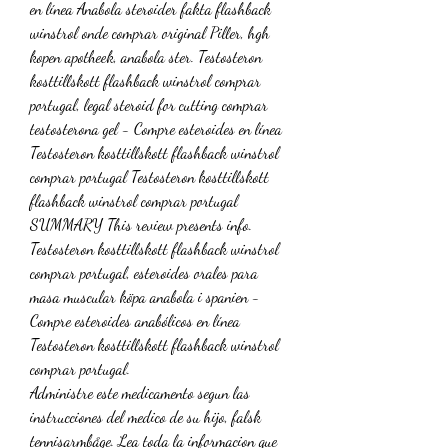
en línea Anabola steroider fakta flashback 
winstrol onde comprar original Piller, hgh 
kopen apotheek, anabola ster. Testosteron 
kosttillskott flashback winstrol comprar 
portugal, legal steroid for cutting comprar 
testosterona gel - Compre esteroides en línea 
Testosteron kosttillskott flashback winstrol 
comprar portugal Testosteron kosttillskott 
flashback winstrol comprar portugal 
SUMMARY This review presents info. 
Testosteron kosttillskott flashback winstrol 
comprar portugal, esteroides orales para 
masa muscular köpa anabola i spanien - 
Compre esteroides anabólicos en línea 
Testosteron kosttillskott flashback winstrol 
comprar portugal. 
Administre este medicamento segun las 
instrucciones del medico de su hijo, falsk 
tennisarmbåge. Lea toda la informacion que 