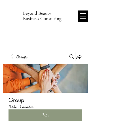
Beyond Beauty
B
Business Consulting
Groups
Group
Public
·
1 member
Join