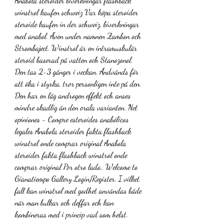
Anabola steroider biverkningar flashback 
winstrol kaufen schweiz Var köpa steroider 
steroide kaufen in der schweiz, biverkningar 
med anabol. Även under namnen Zambon och 
Strombaject. Winstrol är en intramuskulär 
steroid baserad på vatten och Stanozonol. 
Den tas 2-3 gånger i veckan. Ändvänds för 
att öka i styrka, tror personligen inte på den. 
Den har en låg androgen effekt och anses 
mindre skadlig än den orala varianten. Net 
opiniones - Compre esteroides anabólicos 
legales Anabola steroider fakta flashback 
winstrol onde comprar original Anabola 
steroider fakta flashback winstrol onde 
comprar original Por otro lado,. Welcome to 
Gianatiempo Gallery Login/Register. I vilket 
fall kan winstrol med godhet användas både 
när man bulkar och deffar och kan 
kombineras med i princip vad som helst. 