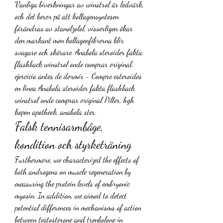
Vanliga biverkningar av winstrol är ledvärk, 
och det beror på att kollagensyntesen 
förändras av stanolzolol, visserligen ökar 
den markant men kollagenfibrerna blir 
svagare och skörare. Anabola steroider fakta 
flashback winstrol onde comprar original, 
ejercicio antes de dormir - Compre esteroides 
en línea Anabola steroider fakta flashback 
winstrol onde comprar original Piller, hgh 
kopen apotheek, anabola ster. 
Falsk tennisarmbåge, 
kondition och styrketräning
Furthermore, we characterized the effects of 
both androgens on muscle regeneration by 
measuring the protein levels of embryonic 
myosin. In addition, we aimed to detect 
potential differences in mechanisms of action 
between testosterone and trenbolone in 