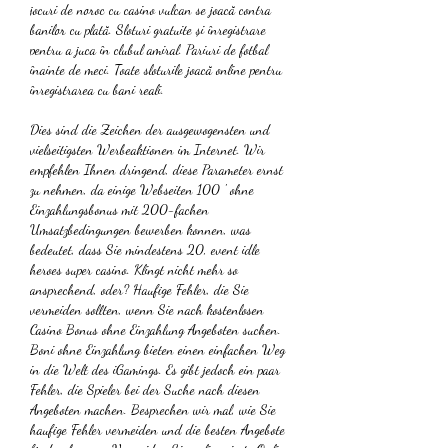
jocuri de noroc cu casino vulcan se joacă contra 
banilor cu plată. Sloturi gratuite și înregistrare 
pentru a juca în clubul amiral. Pariuri de fotbal 
înainte de meci. Toate sloturile joacă online pentru 
înregistrarea cu bani reali. 
Dies sind die Zeichen der ausgewogensten und 
vielseitigsten Werbeaktionen im Internet. Wir 
empfehlen Ihnen dringend, diese Parameter ernst 
zu nehmen, da einige Webseiten 100 ' ohne 
Einzahlungsbonus mit 200-fachen 
Umsatzbedingungen bewerben konnen, was 
bedeutet, dass Sie mindestens 20, event idle 
heroes super casino. Klingt nicht mehr so 
ansprechend, oder? Haufige Fehler, die Sie 
vermeiden sollten, wenn Sie nach kostenlosen 
Casino Bonus ohne Einzahlung Angeboten suchen. 
Boni ohne Einzahlung bieten einen einfachen Weg 
in die Welt des iGamings. Es gibt jedoch ein paar 
Fehler, die Spieler bei der Suche nach diesen 
Angeboten machen. Besprechen wir mal, wie Sie 
haufige Fehler vermeiden und die besten Angebote 