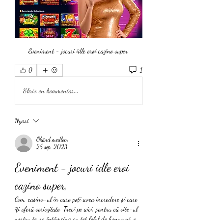
Eveniment - jocuri idle eroi cazino super,
1
0
Skriv en kommentar...
Nyast
Okänd medlem
25 sep. 2023
Eveniment - jocuri idle eroi 
cazino super,
Com, casino-ul în care poți avea încredere și care 
îți oferă seriozitate. Treci pe aici, pentru că site-ul 
nostru te va întâmpina cu tot felul de bonusuri, o 