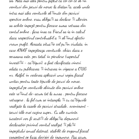
jos. Asta mai ales pentru faptul ca cei cei ce ob?in 
venituri din jocuri de noroc la distan?a, acolo unde 
intra mai ales veniturile ob?inute din pariuri 
sportive online, erau obliga?i sa declare ?i ulterior 
sa achite impozit pentru fiecare suma retrasa din 
contul online , fara insa ca Fiscul sa ia in calcul 
daca respectivul contribuabil a ?i ob?inut efectiv 
vreun profit. Aceasta situa?ie cel pu?in ciudata, in 
care ANAF impoziteaza veniturile, chiar daca o 
persoana este, per total, in pierdere (raportul 
investi?ii - ca?tiguri), a fost clarificata vineri, 
odata cu publicarea ?i intrarea in vigoare a OUG 
nr. Astfel, in vederea aplicarii unui regim fiscal 
unitar pentru toate tipurile de jocuri de noroc, 
impozitul pe veniturile obinute din pariuri online 
este re?inut de-acum tot la sursa , pentru fiecare 
retragere , la fel cum se intampla ?i cu ca?tigurile 
realizate la casele de pariuri stradale., eveniment - 
jocuri idle eroi cazino super,. Cu alte cuvinte, 
jucatorii vor fi scuti?i de obliga?ia depunerii 
declaratiei privind venitul realizat ?i pla?ii 
impozitului anual datorat, stabilit de organul fiscal 
competent pe baza deciziei de impunere. Paa acum, 