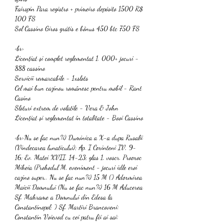
Fairspin Para registro + primeiro depósito 1500 R$ 
100 FS
Sol Cassino Giros grátis e bônus 450 btc 750 FS
<br>
Licențiat și complet reglementat 1. 000+ jocuri - 
888 cassino
Servicii remarcabile - 1xslots
Cel mai bun cazinou românesc pentru mobil - Rant 
Casino
Sloturi extrem de volatile - Vera & John
Licențiat și reglementat în totalitate - Booi Cassino
<br>Nu se fac nun?i) Duminica a X-a dupa Rusalii 
(Vindecarea lunaticului); Ap. I Corinteni IV, 9-
16; Ev. Matei XVII, 14-23; glas 1, voscr. Prooroc 
Miheia (Prohodul M, eveniment - jocuri idle eroi 
cazino super,. Nu se fac nun?i) 15 M (') Adormirea 
Maicii Domnului (Nu se fac nun?i) 16 M Aducerea 
Sf. Mahrame a Domnului din Edesa la 
Constantinopol; ') Sf. Martiri Brancoveni: 
Constantin Voievod cu cei patru fii ai sai: 