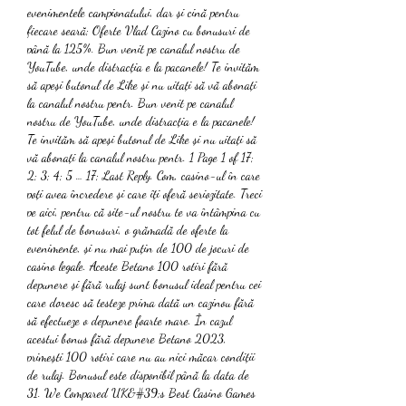
evenimentele campionatului, dar și cină pentru 
fiecare seară; Oferte Vlad Cazino cu bonusuri de 
până la 125%. Bun venit pe canalul nostru de 
YouTube, unde distracția e la pacanele! Te invităm 
să apeși butonul de Like și nu uitați să vă abonați 
la canalul nostru pentr. Bun venit pe canalul 
nostru de YouTube, unde distracția e la pacanele! 
Te invităm să apeși butonul de Like și nu uitați să 
vă abonați la canalul nostru pentr. 1 Page 1 of 17; 
2; 3; 4; 5 … 17; Last Reply. Com, casino-ul în care 
poți avea încredere și care îți oferă seriozitate. Treci 
pe aici, pentru că site-ul nostru te va întâmpina cu 
tot felul de bonusuri, o grămadă de oferte la 
evenimente, și nu mai puțin de 100 de jocuri de 
casino legale. Aceste Betano 100 rotiri fără 
depunere și fără rulaj sunt bonusul ideal pentru cei 
care doresc să testeze prima dată un cazinou fără 
să efectueze o depunere foarte mare. În cazul 
acestui bonus fără depunere Betano 2023, 
primești 100 rotiri care nu au nici măcar condiții 
de rulaj. Bonusul este disponibil până la data de 
31. We Compared UK&#39;s Best Casino Games 