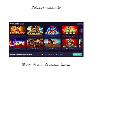
Roleta champions lol
Moeda de ouro do cassino bitcoin