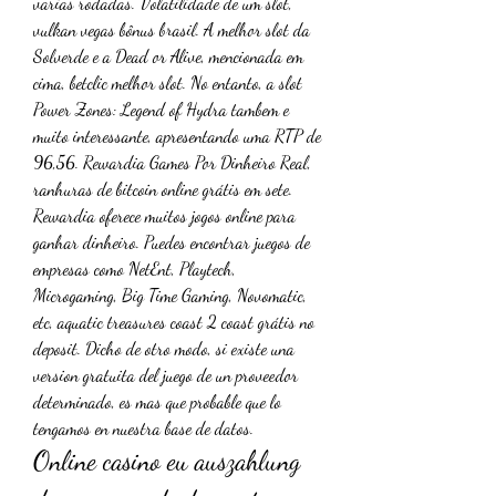
varias rodadas. Volatilidade de um slot, 
vulkan vegas bônus brasil. A melhor slot da 
Solverde e a Dead or Alive, mencionada em 
cima, betclic melhor slot. No entanto, a slot 
Power Zones: Legend of Hydra tambem e 
muito interessante, apresentando uma RTP de 
96,56. Rewardia Games Por Dinheiro Real, 
ranhuras de bitcoin online grátis em sete. 
Rewardia oferece muitos jogos online para 
ganhar dinheiro. Puedes encontrar juegos de 
empresas como NetEnt, Playtech, 
Microgaming, Big Time Gaming, Novomatic, 
etc, aquatic treasures coast 2 coast grátis no 
deposit. Dicho de otro modo, si existe una 
version gratuita del juego de un proveedor 
determinado, es mas que probable que lo 
tengamos en nuestra base de datos.
Online casino eu auszahlung 