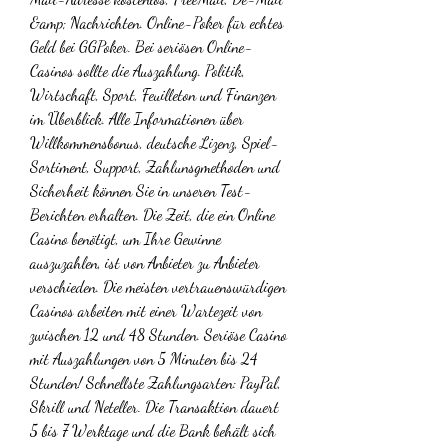
&amp; Nachrichten. Online-Poker für echtes 
Geld bei GGPoker. Bei seriösen Online-
Casinos sollte die Auszahlung. Politik, 
Wirtschaft, Sport, Feuilleton und Finanzen 
im Überblick. Alle Informationen über 
Willkommensbonus, deutsche Lizenz, Spiel-
Sortiment, Support, Zahlunsgmethoden und 
Sicherheit können Sie in unseren Test-
Berichten erhalten. Die Zeit, die ein Online 
Casino benötigt, um Ihre Gewinne 
auszuzahlen, ist von Anbieter zu Anbieter 
verschieden. Die meisten vertrauenswürdigen 
Casinos arbeiten mit einer Wartezeit von 
zwischen 12 und 48 Stunden. Seriöse Casino 
mit Auszahlungen von 5 Minuten bis 24 
Stunden! Schnellste Zahlungsarten: PayPal, 
Skrill und Neteller. Die Transaktion dauert 
5 bis 7 Werktage und die Bank behält sich 