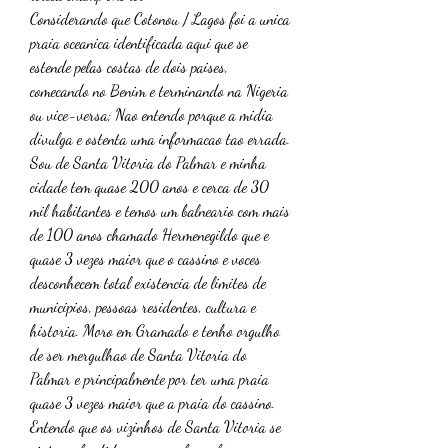
Considerando que Cotonou / Lagos foi a unica 
praia oceanica identificada aqui que se 
estende pelas costas de dois paises, 
comecando no Benim e terminando na Nigeria 
ou vice-versa; Nao entendo porque a midia 
divulga e ostenta uma informacao tao errada. 
Sou de Santa Vitoria do Palmar e minha 
cidade tem quase 200 anos e cerca de 30 
mil habitantes e temos um balneario com mais 
de 100 anos chamado Hermenegildo que e 
quase 3 vezes maior que o cassino e voces 
desconhecem total existencia de limites de 
municipios, pessoas residentes, cultura e 
historia. Moro em Gramado e tenho orgulho 
de ser mergulhao de Santa Vitoria do 
Palmar e principalmente por ter uma praia 
quase 3 vezes maior que a praia do cassino. 
Entendo que os vizinhos de Santa Vitoria se 