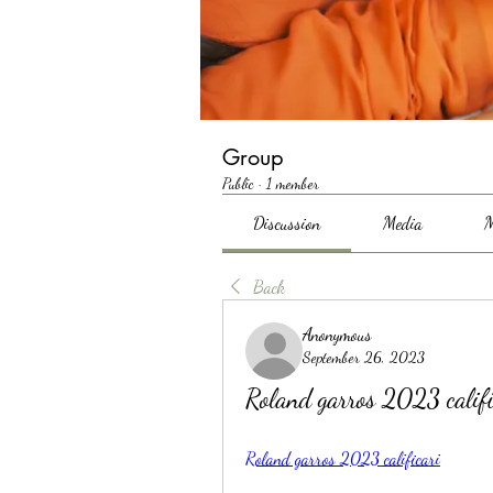
Group
Public
·
1 member
Discussion
Media
M
Back
Anonymous
September 26, 2023
Roland garros 2023 califi
Roland garros 2023 calificari