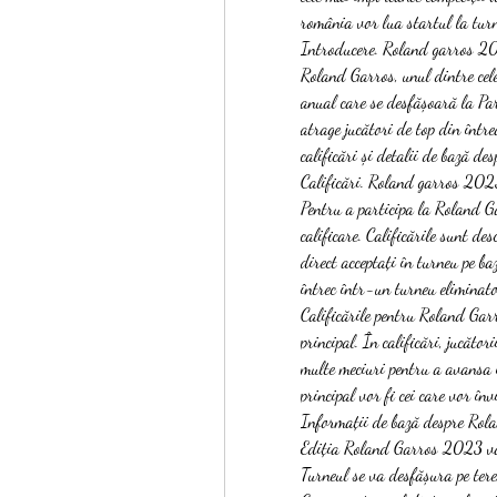
românia vor lua startul la turn
Introducere. Roland garros 20
Roland Garros, unul dintre cele
anual care se desfășoară la Par
atrage jucători de top din între
calificări și detalii de bază 
Calificări. Roland garros 202
Pentru a participa la Roland Ga
calificare. Calificările sunt des
direct acceptați în turneu pe b
întrec într-un turneu eliminator
Calificările pentru Roland Gar
principal. În calificări, jucători
multe meciuri pentru a avansa în
principal vor fi cei care vor înv
Informații de bază despre Ro
Ediția Roland Garros 2023 va a
Turneul se va desfășura pe ter