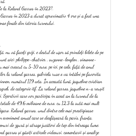
ură.
de la Roland Garros în 2023?.
 Garros în 2023 a durat aproximativ 4 ore și a fost una 
ense finale din istoria turneului.
.
r sunt aici: philippe-chatrier , suzanne-lenglen , simonne-
u mai crescut cu 5-10 euro, pe ici, pe colo, faţă de anul 
ilor la roland garros, gabriela ruse o va întâlni pe favorita 
innen, numărul 119 wta. În această lună, jaqueline cristian 
agreb, de categorie itf. La roland garros, jaqueline n-a reușit 
i. Sportivii care vor participa în acest an la turneul de la 
totale de 49,6 milioane de euro, cu 12,3 la sută mai mult 
garo. Roland garros, unul dintre cele mai prestigioase 
un eveniment anual care se desfășoară la paris, franța. 
enuri de zgură și atrage jucători de top din întreaga lume. 
nd garros și găsiți articole videouri, comentarii și analize 