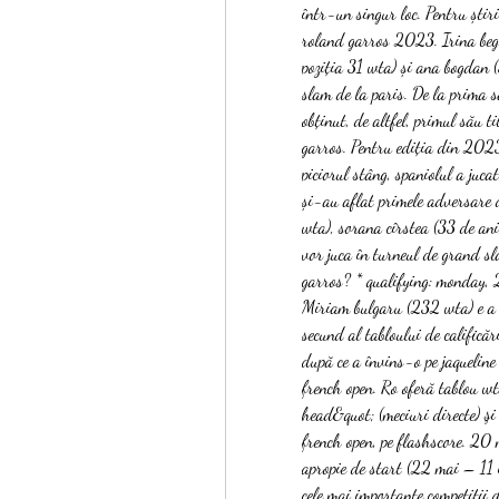
într-un singur loc. Pentru știr
roland garros 2023. Irina begu 
poziția 31 wta) și ana bogdan (
slam de la paris. De la prima s
obținut, de altfel, primul său t
garros. Pentru ediția din 2023 
piciorul stâng, spaniolul a juca
și-au aflat primele adversare 
wta), sorana cîrstea (33 de ani
vor juca în turneul de grand sl
garros? * qualifying: monday,
Miriam bulgaru (232 wta) e a d
secund al tabloului de calificăr
după ce a învins-o pe jaqueline
french open. Ro oferă tablou wt
head&quot; (meciuri directe) şi
french open, pe flashscore. 20
apropie de start (22 mai – 11 i
cele mai importante competiții 