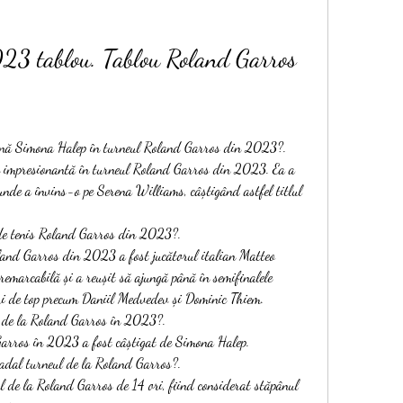
23 tablou. Tablou Roland Garros 
ână Simona Halep în turneul Roland Garros din 2023?.
e impresionantă în turneul Roland Garros din 2023. Ea a 
unde a învins-o pe Serena Williams, câștigând astfel titlul 
i de tenis Roland Garros din 2023?.
land Garros din 2023 a fost jucătorul italian Matteo 
 remarcabilă și a reușit să ajungă până în semifinalele 
ri de top precum Daniil Medvedev și Dominic Thiem.
in de la Roland Garros în 2023?.
Garros în 2023 a fost câștigat de Simona Halep.
Nadal turneul de la Roland Garros?.
l de la Roland Garros de 14 ori, fiind considerat stăpânul 