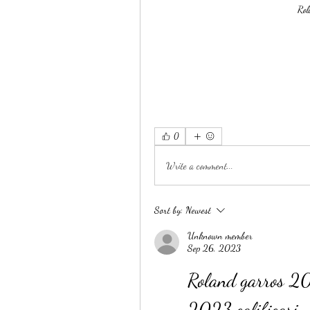
Rol
0
Write a comment...
Sort by:
Newest
Unknown member
Sep 26, 2023
Roland garros 202
2023 calificari