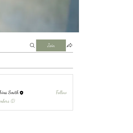
Join
hina Smith
Follow
Smith
mbers (1)