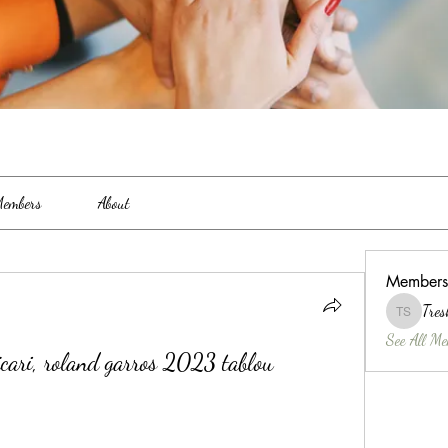
embers
About
Members
Tres
Treshina 
See All Me
cari, roland garros 2023 tablou