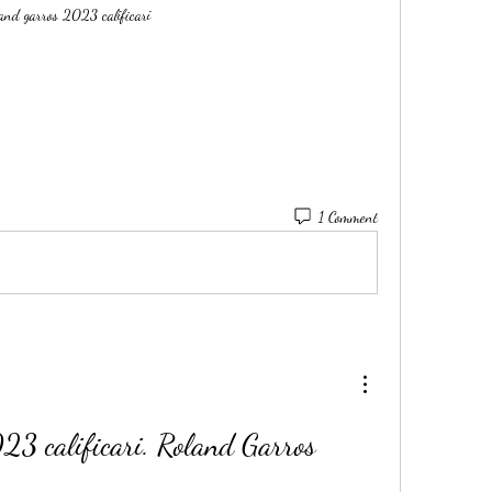
and garros 2023 calificari
1 Comment
3 calificari. Roland Garros 