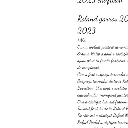
Roland garros 20
2023
FAQ.
Cum a evoluat jucătoarea rom
Simona Halep a avut o evoluți
ajuns până în finala feminină, 
de campioană.
Cine a fost surpriza turneulu
Surpriza turneului de tenis Ro
Berrettini. El a avut o evoluție
masculinului, învingând jucăto
Cine a câștigat turneul femin
Turneul feminin de la Roland 
De câte ori a câștigat Rafael 
Rafael Nadal a câștigat turneu