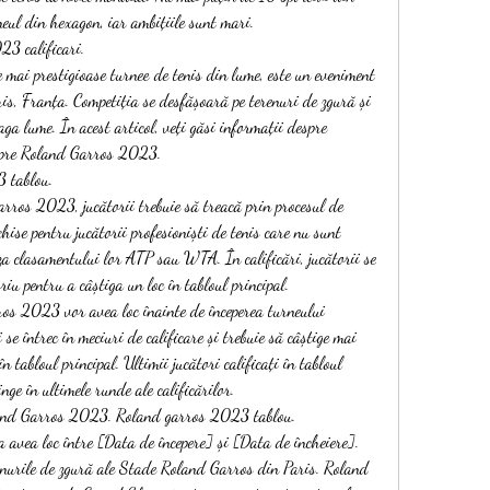
eul din hexagon, iar ambițiile sunt mari. 
23 calificari.
 mai prestigioase turnee de tenis din lume, este un eveniment 
is, Franța. Competiția se desfășoară pe terenuri de zgură și 
aga lume. În acest articol, veți găsi informații despre 
despre Roland Garros 2023.
3 tablou.
rros 2023, jucătorii trebuie să treacă prin procesul de 
chise pentru jucătorii profesioniști de tenis care nu sunt 
aza clasamentului lor ATP sau WTA. În calificări, jucătorii se 
iu pentru a câștiga un loc în tabloul principal.
ros 2023 vor avea loc înainte de începerea turneului 
i se întrec în meciuri de calificare și trebuie să câștige mai 
 tabloul principal. Ultimii jucători calificați în tabloul 
inge în ultimele runde ale calificărilor.
land Garros 2023. Roland garros 2023 tablou.
vea loc între [Data de începere] și [Data de încheiere]. 
enurile de zgură ale Stade Roland Garros din Paris. Roland 