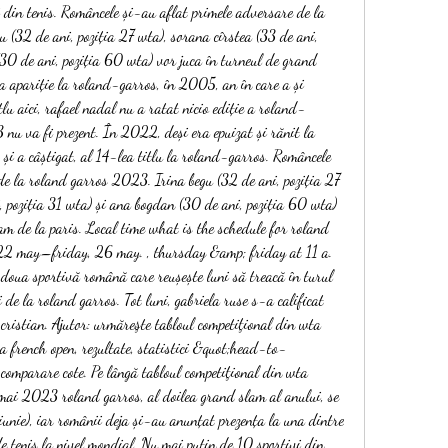
i din tenis. Româncele și-au aflat primele adversare de la 
(32 de ani, poziția 27 wta), sorana cîrstea (33 de ani, 
30 de ani, poziția 60 wta) vor juca în turneul de grand 
a apariție la roland-garros, în 2005, an în care a și 
itlu aici, rafael nadal nu a ratat nicio ediție a roland-
nu va fi prezent. În 2022, deși era epuizat și rănit la 
t și a câștigat, al 14-lea titlu la roland-garros. Româncele 
de la roland garros 2023. Irina begu (32 de ani, poziția 27 
, poziția 31 wta) și ana bogdan (30 de ani, poziția 60 wta) 
am de la paris. Local time what is the schedule for roland 
 22 may–friday, 26 may. , thursday &amp; friday at 11 a. 
oua sportivă română care reușește luni să treacă în turul 
i de la roland garros. Tot luni, gabriela ruse s-a calificat 
 cristian. Ajutor: urmăreşte tabloul competiţional din wta 
a french open, rezultate, statistici &quot;head-to-
 comparare cote. Pe lângă tabloul competiţional din wta 
 mai 2023 roland garros, al doilea grand slam al anului, se 
unie), iar românii deja și-au anunțat prezența la una dintre 
de tenis la nivel mondial. Nu mai puțin de 10 sportivi din 