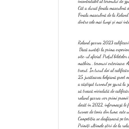
incontestabil al terenului de zg
Cât a durat finala masculină 
Finala masculină de la Roland
dintre cele mai lungi și mai int
Roland garros 2023 calificari
 Dacă sunteţi la prima experienţă, nu vă faceţi griji, e destul de uşor să prindeţi bilete de pe 
site-ul oficial. Preţul biletelo
mathieu , terenuri exterioare. A
trecut. În turul doi al calificăr
25, jucătoarea belgiană greet m
a câștigat turneul pe zgură la z
să treacă niciodată de calificăr
roland garros vor primi premii 
decât în 2022, informează le fi
turnee de tenis din lume, este 
Competiția se desfășoară pe ter
Primiți ultimele știri de la rola