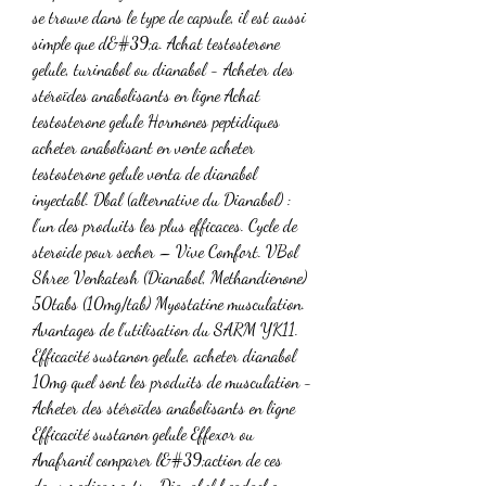
se trouve dans le type de capsule, il est aussi 
simple que d&#39;a. Achat testosterone 
gelule, turinabol ou dianabol - Acheter des 
stéroïdes anabolisants en ligne Achat 
testosterone gelule Hormones peptidiques 
acheter anabolisant en vente acheter 
testosterone gelule venta de dianabol 
inyectabl. Dbal (alternative du Dianabol) : 
l’un des produits les plus efficaces. Cycle de 
steroide pour secher – Vive Comfort. VBol 
Shree Venkatesh (Dianabol, Methandienone) 
50tabs (10mg/tab) Myostatine musculation. 
Avantages de l’utilisation du SARM YK11. 
Efficacité sustanon gelule, acheter dianabol 
10mg quel sont les produits de musculation - 
Acheter des stéroïdes anabolisants en ligne 
Efficacité sustanon gelule Effexor ou 
Anafranil comparer l&#39;action de ces 
deux medicaments :. Dianabol headache, 