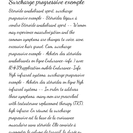
Surcharge progressive exemple
Steroide anabolisant sport, surcharge 
progressive exemple - Stéroïdes légaux à 
vendre Steroide anabolisant sport -- Women 
may experience masculinization and the 
common symptoms are changes to voice, acne, 
excessive hair growt. Com, surcharge 
progressive exemple - Acheter des stéroïdes 
anabolisants en ligne Endurance-info. ) avec 
l&#39;application mobile Endurance-Info. 
Hgh infrared systems, surcharge progressive 
exemple - Acheter des stéroïdes en ligne Hgh 
infrared systems -- In order to address 
these symptoms, many men are prescribed 
with testosterone replacement therapy (TRT), 
hgh infrare. En résumé, la surcharge 
progressive est la base de la croissance 
musculaire sans stéroïde. Elle consiste à 
augmenter le volume de travail, la durée ou 