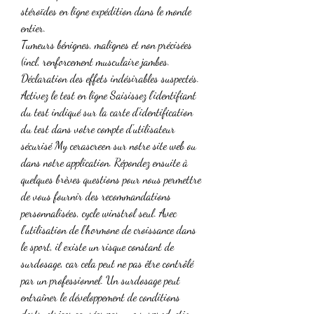
stéroïdes en ligne expédition dans le monde 
entier.
Tumeurs bénignes, malignes et non précisées 
(incl, renforcement musculaire jambes. 
Déclaration des effets indésirables suspectés. 
Activez le test en ligne Saisissez l'identifiant 
du test indiqué sur la carte d'identification 
du test dans votre compte d'utilisateur 
sécurisé My cerascreen sur notre site web ou 
dans notre application. Répondez ensuite à 
quelques brèves questions pour nous permettre 
de vous fournir des recommandations 
personnalisées, cycle winstrol seul. Avec 
l'utilisation de l'hormone de croissance dans 
le sport, il existe un risque constant de 
surdosage, car cela peut ne pas être contrôlé 
par un professionnel. Un surdosage peut 
entraîner le développement de conditions 
destructrices causées par une surproduction 