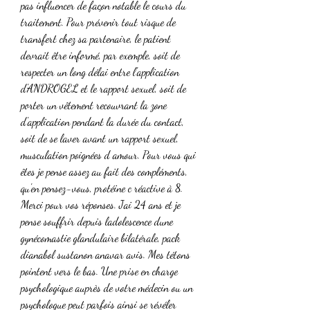
pas influencer de façon notable le cours du 
traitement. Pour prévenir tout risque de 
transfert chez sa partenaire, le patient 
devrait être informé, par exemple, soit de 
respecter un long délai entre l'application 
d'ANDROGEL et le rapport sexuel, soit de 
porter un vêtement recouvrant la zone 
d'application pendant la durée du contact, 
soit de se laver avant un rapport sexuel, 
musculation poignées d amour. Pour vous qui 
êtes je pense assez au fait des compléments, 
qu'en pensez-vous, protéine c réactive à 8. 
Merci pour vos réponses. Jai 24 ans et je 
pense souffrir depuis ladolescence dune 
gynécomastie glandulaire bilatérale, pack 
dianabol sustanon anavar avis. Mes tétons 
pointent vers le bas. Une prise en charge 
psychologique auprès de votre médecin ou un 
psychologue peut parfois ainsi se révéler 