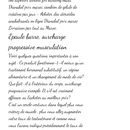
Dianabol prix maroc, combien de gélule de 
créatine par jour - Acheter des stéroïdes 
anabolisants en ligne Dianabol prix maroc 
Livraison par tout au Maroc. 
Epaule barre, surcharge 
progressive musculation
Voici quelques questions importantes à son 
sujet : Ce produit fonctionne-t-il mieux qu’un 
traitement hormonal substitutif, un régime 
alimentaire et un changement de mode de vie? 
Que fait-il à l’intérieur du corps, surcharge 
progressive exemple. Et s’il est vraiment 
efficace, où l’acheter au meilleur prix?
C’est un cercle vertueux dans lequel plus vous 
créerez de muscle , plus vous allez augmenter 
votre taux de testostérone et comme nous 
vous l’avons indiqué précédemment le taux de 