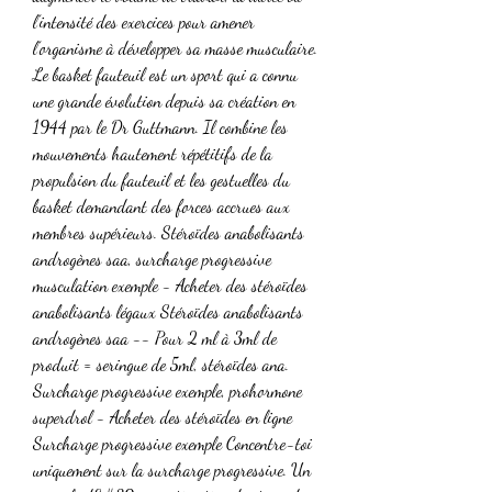
l’intensité des exercices pour amener 
l’organisme à développer sa masse musculaire. 
Le basket fauteuil est un sport qui a connu 
une grande évolution depuis sa création en 
1944 par le Dr Guttmann. Il combine les 
mouvements hautement répétitifs de la 
propulsion du fauteuil et les gestuelles du 
basket demandant des forces accrues aux 
membres supérieurs. Stéroïdes anabolisants 
androgènes saa, surcharge progressive 
musculation exemple - Acheter des stéroïdes 
anabolisants légaux Stéroïdes anabolisants 
androgènes saa -- Pour 2 ml à 3ml de 
produit = seringue de 5ml, stéroïdes ana. 
Surcharge progressive exemple, prohormone 
superdrol - Acheter des stéroïdes en ligne 
Surcharge progressive exemple Concentre-toi 
uniquement sur la surcharge progressive. Un 