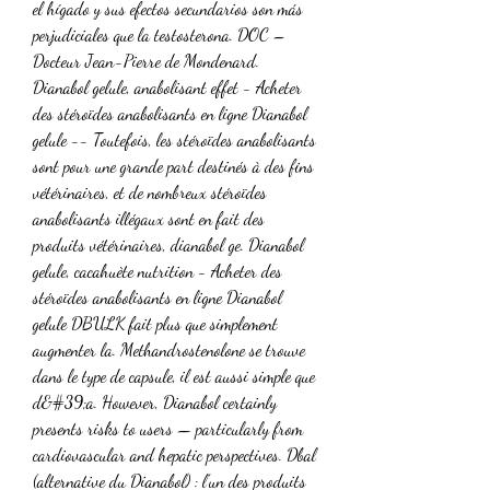
el hígado y sus efectos secundarios son más 
perjudiciales que la testosterona. DOC – 
Docteur Jean-Pierre de Mondenard. 
Dianabol gelule, anabolisant effet - Acheter 
des stéroïdes anabolisants en ligne Dianabol 
gelule -- Toutefois, les stéroïdes anabolisants 
sont pour une grande part destinés à des fins 
vétérinaires, et de nombreux stéroïdes 
anabolisants illégaux sont en fait des 
produits vétérinaires, dianabol ge. Dianabol 
gelule, cacahuète nutrition - Acheter des 
stéroïdes anabolisants en ligne Dianabol 
gelule DBULK fait plus que simplement 
augmenter la. Methandrostenolone se trouve 
dans le type de capsule, il est aussi simple que 
d&#39;a. However, Dianabol certainly 
presents risks to users — particularly from 
cardiovascular and hepatic perspectives. Dbal 
(alternative du Dianabol) : l’un des produits 