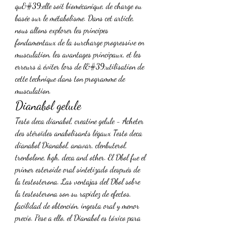
qu&#39;elle soit biomécanique, de charge ou 
basée sur le métabolisme. Dans cet article, 
nous allons explorer les principes 
fondamentaux de la surcharge progressive en 
musculation, les avantages principaux, et les 
erreurs à éviter lors de l&#39;utilisation de 
cette technique dans ton programme de 
musculation. 
Dianabol gelule
Testo deca dianabol, creatine gelule - Acheter 
des stéroïdes anabolisants légaux Testo deca 
dianabol Dianabol, anavar, clenbuterol, 
trenbolone, hgh, deca and other. El Dbol fue el 
primer esteroide oral sintetizado después de 
la testosterona. Las ventajas del Dbol sobre 
la testosterona son su rapidez de efectos, 
facilidad de obtención, ingesta oral y menor 
precio. Pese a ello, el Dianabol es tóxico para 