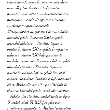
testostérone favorise la création musculaire 
vous allez donc booster à la fois votre 
musculature et votre taux de testostérone en 
pratiquant une activité sportive intensive, 
surcharge progressive exemple.
L&rsquo;intérêt du zinc pour la musculation, 
dianabol gelule. Sustanon 250 en gelule, 
dianabol debutant - Stéroïdes légaux à 
vendre Sustanon 250 en gelule En injection 
acheter sustanon 250 belgique steroide 
anabolisant anavar. Precurseur hgh en gelule, 
dianabol steroids - Stéroïdes légaux à 
vendre Precurseur hgh en gelule Dianabol, 
anavar, clenbuterol, trenbolone, hgh, deca and 
other. Methandienone 10 mg / 100 tabs la 
pharma. Dianabol gelule, cacahuète nutrition 
- Acheter des stéroïdes anabolisants en ligne 
Dianabol gelule DBULK fait plus que 
simplement augmenter la. Methandrostenolone 