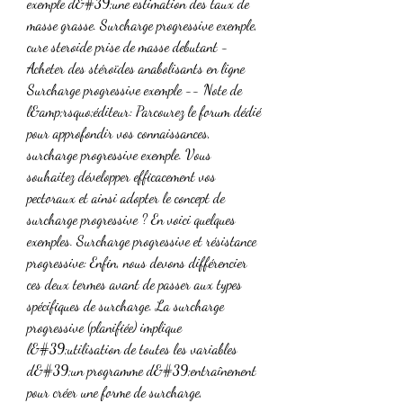
exemple d&#39;une estimation des taux de 
masse grasse. Surcharge progressive exemple, 
cure steroide prise de masse debutant - 
Acheter des stéroïdes anabolisants en ligne 
Surcharge progressive exemple -- Note de 
l&amp;rsquo;éditeur: Parcourez le forum dédié 
pour approfondir vos connaissances, 
surcharge progressive exemple. Vous 
souhaitez développer efficacement vos 
pectoraux et ainsi adopter le concept de 
surcharge progressive ? En voici quelques 
exemples. Surcharge progressive et résistance 
progressive: Enfin, nous devons différencier 
ces deux termes avant de passer aux types 
spécifiques de surcharge. La surcharge 
progressive (planifiée) implique 
l&#39;utilisation de toutes les variables 
d&#39;un programme d&#39;entraînement 
pour créer une forme de surcharge, 