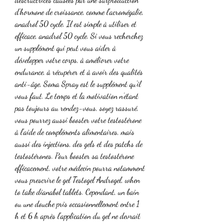
d'hormone de croissance, comme l'acromégalie, 
anadrol 50 cycle. Il est simple à utiliser et 
efficace, anadrol 50 cycle. Si vous recherchez 
un supplément qui peut vous aider à 
développer votre corps, à améliorer votre 
endurance, à récupérer et à avoir des qualités 
anti-âge, Soma Spray est le supplément qu'il 
vous faut. Le temps et la motivation n’étant 
pas toujours au rendez-vous, soyez rassuré, 
vous pourrez aussi booster votre testostérone 
à l’aide de compléments alimentaires, mais 
aussi des injections, des gels et des patchs de 
testostérones. Pour booster sa testostérone 
efficacement, votre médecin pourra notamment 
vous prescrire le gel Testogel Androgel, when 
to take dianabol tablets. Cependant, un bain 
ou une douche pris occasionnellement entre 1 
h et 6 h après l'application du gel ne devrait 