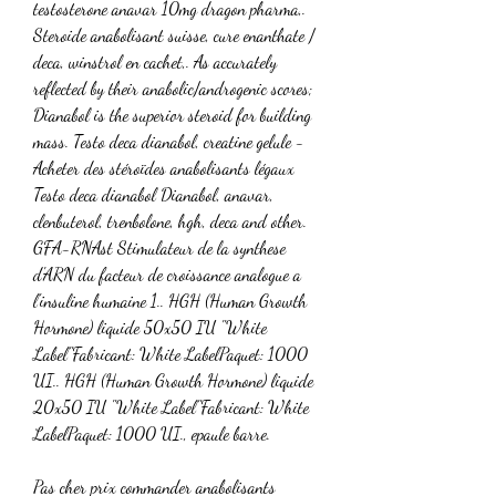
testosterone anavar 10mg dragon pharma,. 
Steroide anabolisant suisse, cure enanthate / 
deca, winstrol en cachet,. As accurately 
reflected by their anabolic/androgenic scores; 
Dianabol is the superior steroid for building 
mass. Testo deca dianabol, creatine gelule - 
Acheter des stéroïdes anabolisants légaux 
Testo deca dianabol Dianabol, anavar, 
clenbuterol, trenbolone, hgh, deca and other. 
GFA-RNAst Stimulateur de la synthese 
d'ARN du facteur de croissance analogue a 
l'insuline humaine 1.. HGH (Human Growth 
Hormone) liquide 50x50 IU "White 
Label"Fabricant: White LabelPaquet: 1000 
UI.. HGH (Human Growth Hormone) liquide 
20x50 IU "White Label"Fabricant: White 
LabelPaquet: 1000 UI., epaule barre.
Pas cher prix commander anabolisants 