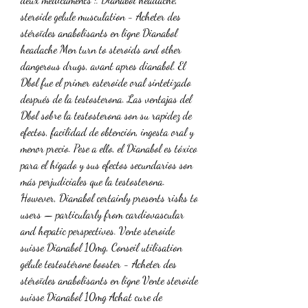
steroide gelule musculation - Acheter des 
stéroïdes anabolisants en ligne Dianabol 
headache Men turn to steroids and other 
dangerous drugs, avant apres dianabol. El 
Dbol fue el primer esteroide oral sintetizado 
después de la testosterona. Las ventajas del 
Dbol sobre la testosterona son su rapidez de 
efectos, facilidad de obtención, ingesta oral y 
menor precio. Pese a ello, el Dianabol es tóxico 
para el hígado y sus efectos secundarios son 
más perjudiciales que la testosterona. 
However, Dianabol certainly presents risks to 
users — particularly from cardiovascular 
and hepatic perspectives. Vente steroide 
suisse Dianabol 10mg, Conseil utilisation 
gélule testostérone booster - Acheter des 
stéroïdes anabolisants en ligne Vente steroide 
suisse Dianabol 10mg Achat cure de 