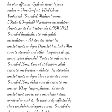
les plus efficaces. Cycle de steroide pour 
secher – Vive Comfort. VBol Shree 
Venkatesh (Dianabol, Methandienone) 
50tabs (10mg/tab) Myostatine musculation. 
Avantages de l’utilisation du SARM YK11. 
Dianabol headache, steroide gelule 
musculation - Acheter des stéroïdes 
anabolisants en ligne Dianabol headache Men 
turn to steroids and other dangerous drugs, 
avant apres dianabol. Vente steroide suisse 
Dianabol 10mg, Conseil utilisation gélule 
testostérone booster - Acheter des stéroïdes 
anabolisants en ligne Vente steroide suisse 
Dianabol 10mg Achat cure de testosterone 
anavar 10mg dragon pharma,. Steroide 
anabolisant suisse, cure enanthate / deca, 
winstrol en cachet,. As accurately reflected by 
their anabolic/androgenic scores; Dianabol is 
the superior steroid for building mass. 