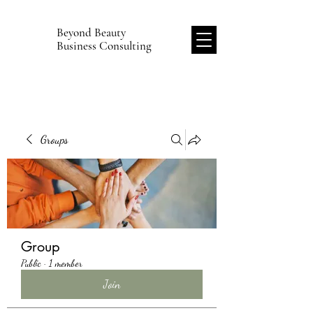
Beyond Beauty
B
Business Consulting
Groups
Group
Public
·
1 member
Join