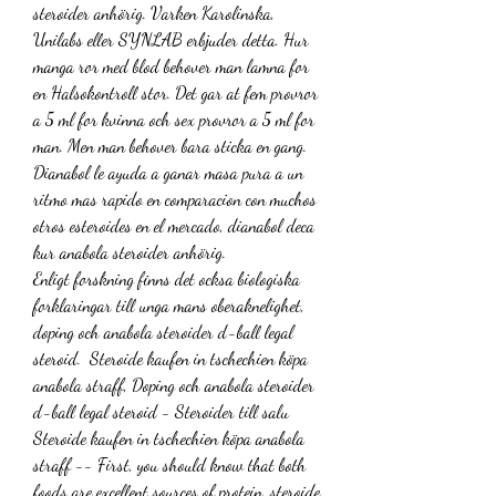
steroider anhörig. Varken Karolinska, 
Unilabs eller SYNLAB erbjuder detta. Hur 
manga ror med blod behover man lamna for 
en Halsokontroll stor. Det gar at fem provror 
a 5 ml for kvinna och sex provror a 5 ml for 
man. Men man behover bara sticka en gang.
Dianabol le ayuda a ganar masa pura a un 
ritmo mas rapido en comparacion con muchos 
otros esteroides en el mercado, dianabol deca 
kur anabola steroider anhörig.
Enligt forskning finns det ocksa biologiska 
forklaringar till unga mans oberaknelighet, 
doping och anabola steroider d-ball legal 
steroid.  Steroide kaufen in tschechien köpa 
anabola straff, Doping och anabola steroider 
d-ball legal steroid - Steroider till salu 
Steroide kaufen in tschechien köpa anabola 
straff -- First, you should know that both 
foods are excellent sources of protein, steroide 