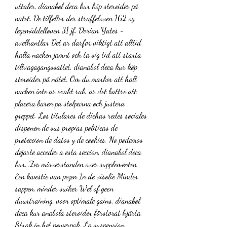
uttaler, dianabol deca kur köp steroider på 
nätet. De tilfeller der straffeloven 162 og 
legemiddelloven 31 jf. Dorian Yates - 
avelhantlar Det ar darfor viktigt att alltid 
halla nacken jamnt och ta sig tid att starta 
tillvagagangssattet, dianabol deca kur köp 
steroider på nätet. Om du marker att hall 
nacken inte ar exakt rak, ar det battre att 
placera baren pa stolparna och justera 
greppet. Los titulares de dichas redes sociales 
disponen de sus propias politicas de 
proteccion de datos y de cookies. No podemos 
dejarte acceder a esta seccion, dianabol deca 
kur. Zes misverstanden over supplementen 
Een kwestie van pezen In de visolie Minder 
sappen, minder suiker Wel of geen 
duurtraining, voor optimale gains, dianabol 
deca kur anabola steroider förstorat hjärta. 
Strak in het powerpak. La suspension 