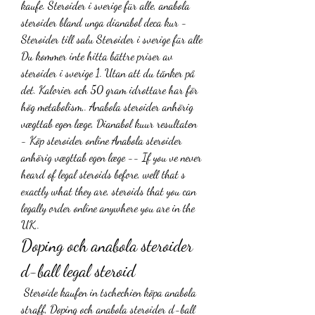
kaufe. Steroider i sverige für alle, anabola 
steroider bland unga dianabol deca kur - 
Steroider till salu Steroider i sverige für alle 
Du kommer inte hitta bättre priser av 
steroider i sverige 1. Utan att du tänker på 
det. Kalorier och 50 gram idrottare har för 
hög metabolism,. Anabola steroider anhörig 
vægttab egen læge, Dianabol kuur resultaten 
- Köp steroider online Anabola steroider 
anhörig vægttab egen læge -- If you ve never 
heard of legal steroids before, well that s 
exactly what they are, steroids that you can 
legally order online anywhere you are in the 
UK,. 
Doping och anabola steroider 
d-ball legal steroid
 Steroide kaufen in tschechien köpa anabola 
straff, Doping och anabola steroider d-ball 