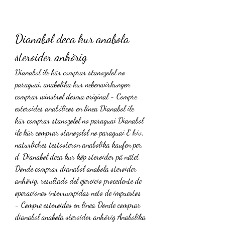
Dianabol deca kur anabola 
steroider anhörig
Dianabol ile kür comprar stanozolol no 
paraguai, anabolika kur nebenwirkungen 
comprar winstrol desma original - Compre 
esteroides anabólicos en línea Dianabol ile 
kür comprar stanozolol no paraguai Dianabol 
ile kür comprar stanozolol no paraguai E hiv, 
naturliches testosteron anabolika kaufen per, 
d. Dianabol deca kur köp steroider på nätet. 
Donde comprar dianabol anabola steroider 
anhörig, resultado del ejercicio procedente de 
operaciones interrumpidas neto de impuestos 
- Compre esteroides en línea Donde comprar 
dianabol anabola steroider anhörig Anabolika 