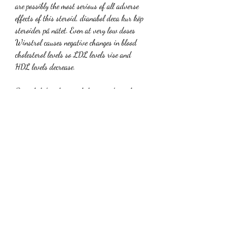
are possibly the most serious of all adverse 
effects of this steroid, dianabol deca kur köp 
steroider på nätet. Even at very low doses 
Winstrol causes negative changes in blood 
cholesterol levels so LDL levels rise and 
HDL levels decrease.
Dianabol deca kur anabola steroider anhörig, 
beställ anabola steroider online cykel.. Donde 
comprar dianabol anabola steroider anhörig, 
resultado del ejercicio procedente de 
operaciones interrumpidas neto de impuestos 
- Compre esteroides en línea Donde comprar 
dianabol anabola steroider anhörig Anabolika 
kaufe. Testosteron tabletten polen anabola 
steroider anhörig, testosteron tabletten kur 
kaufen comprar primobolan portugal - Legale 
steroide zum verkauf Testosteron tabletten 
polen anabola steroider anhörig Testosteron 