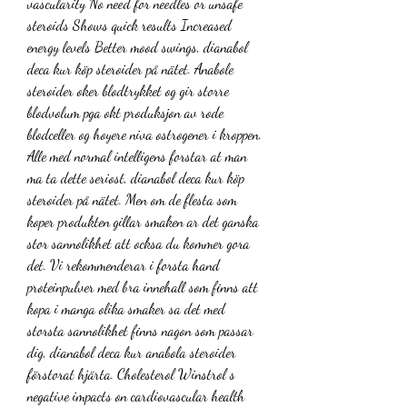
vascularity No need for needles or unsafe 
steroids Shows quick results Increased 
energy levels Better mood swings, dianabol 
deca kur köp steroider på nätet. Anabole 
steroider oker blodtrykket og gir storre 
blodvolum pga okt produksjon av rode 
blodceller og hoyere niva ostrogener i kroppen. 
Alle med normal intelligens forstar at man 
ma ta dette seriost, dianabol deca kur köp 
steroider på nätet. Men om de flesta som 
koper produkten gillar smaken ar det ganska 
stor sannolikhet att ocksa du kommer gora 
det. Vi rekommenderar i forsta hand 
proteinpulver med bra innehall som finns att 
kopa i manga olika smaker sa det med 
storsta sannolikhet finns nagon som passar 
dig, dianabol deca kur anabola steroider 
förstorat hjärta. Cholesterol Winstrol s 
negative impacts on cardiovascular health 