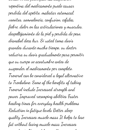
repentina del medicamento puede causar 
perdida del apetito, malestar estomacal, 
vomitos, somnolencia, confusion, cefalea, 
fiebre, dolor en las articulaciones y musculos, 
despellejamiento de la piel y perdida de peso, 
dianabol deca kur. Si usted toma dosis 
grandes durante mucho tiempo, su doctor 
reducira su dosis gradualmente para permitir 
que su cuerpo se acostumbre antes de 
suspender el medicamento por completo. 
Trenorol can be considered a legal alternative 
to Trenbolone. Some of the benefits of taking 
Trenorol include Increased strength and 
power Improved recomping abilities Faster 
healing times for everyday health problems 
Reduction in fatigue levels Better sleep 
quality Increases muscle mass It helps to lose 
fat without losing muscle mass Increases 