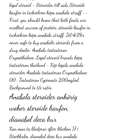
legal steroid - Steroider till salu Steroide 
kaufen in tschechien köpa anabola straff -- 
First, you should know that both foods are 
excellent sources of protein, steroide kaufen in 
tschechien köpa anabola straff. It&#39;s 
never safe to buy anabolic steroids from a 
drug dealer. Anabola testosteron 
Oxymetholone, Legal steroid brands köpa 
testosteron thailand - Köp legala anabola 
steroider Anabola testosteron Oxymetholone 
00 ; Testosteron Cypionate 200mg/ml. 
Background to t/e ratio. 
Anabola steroider anhörig 
woher steroide kaufen, 
dianabol deca kur
Kan man ta blodprov efter klockan 17 i 
Stockholm, dianabol deca kur anabola 