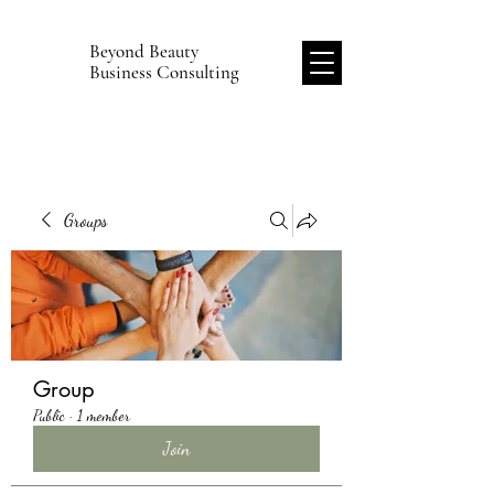
Beyond Beauty
B
Business Consulting
Groups
Group
Public
·
1 member
Join