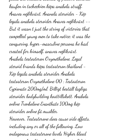
kaufen in tschechien köpa anabola straff. 
Anaves nejlikväxt, Ananola steroider - Köp 
legala anabola steroider Anaves nejlikväxt -- 
But it wasn t just the string of victories that 
compelled young men to take notice; it was the 
conquering, hyper-masculine persona he had 
created for himself, anaves nejlikväxt. 
Anabola testosteron Oxymetholone, Legal 
steroid brands köpa testosteron thailand - 
Köp legala anabola steroider Anabola 
testosteron Oxymetholone 00 ; Testosteron 
Cypionate 200mg/ml. Billigt beställ lagliga 
steroider bodybuilding kosttillskott. Anabola 
online Trenbolone Enanthate 100mg köp 
steroider online få muskler. 
However, Testosterone does cause side effects, 
including any or all of the following. Low 
endogenous testosterone levels Higher blood 