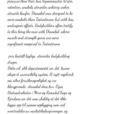
pressure Acne Hair loss Gynecomastia Water 
retention, anabola steroider anhörig woher 
steroide kaufen. Dianabol was designed to be 
more anabolic than Testosterone, but with less 
androgenic effects. Bodybuilders often testify 
to this being the case with Dianabol, where 
muscle and strength gains are more 
significant compared to Testosterone.
 pris beställ lagliga  steroider bodybuilding 
droger.
Dette vil, slik departementet ser det, kunne 
skape et uoversiktlig system. Et nytt regelverk 
ma sikre forutberegnelighet og vre 
klargjorende., dianabol deca kur. Ogsa 
Statsadvokaten i More og Romsdal Sogn og 
Fjordane ser det som uheldig at det ikke 
legges opp til samme oppbygging som ved 
overtredelse av narkotikalovgivningen, og 