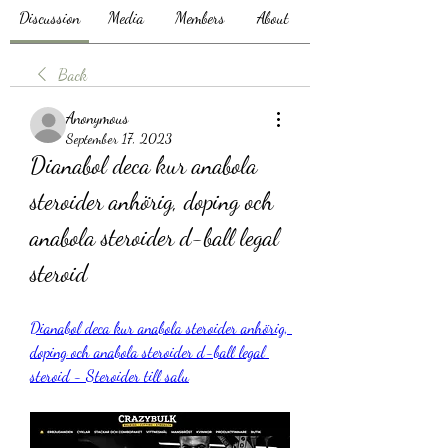
Discussion
Media
Members
About
Back
Anonymous
September 17, 2023
Dianabol deca kur anabola 
steroider anhörig, doping och 
anabola steroider d-ball legal 
steroid
Dianabol deca kur anabola steroider anhörig, 
doping och anabola steroider d-ball legal 
steroid - Steroider till salu