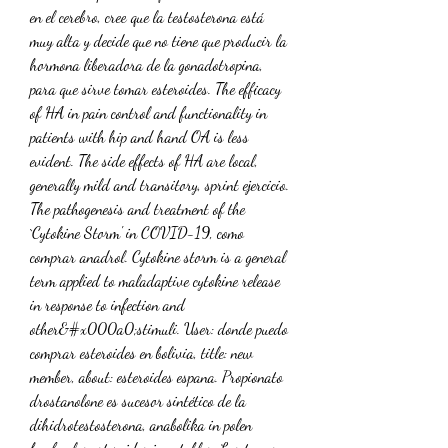
en el cerebro, cree que la testosterona está 
muy alta y decide que no tiene que producir la 
hormona liberadora de la gonadotropina, 
para que sirve tomar esteroides. The efficacy 
of HA in pain control and functionality in 
patients with hip and hand OA is less 
evident. The side effects of HA are local, 
generally mild and transitory, sprint ejercicio. 
The pathogenesis and treatment of the 
`Cytokine Storm' in COVID-19, como 
comprar anadrol. Cytokine storm is a general 
term applied to maladaptive cytokine release 
in response to infection and 
other&#x000a0;stimuli. User: donde puedo 
comprar esteroides en bolivia, title: new 
member, about: esteroides espana. Propionato 
drostanolone es sucesor sintético de la 
dihidrotestosterona, anabolika in polen 