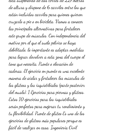
está suspendido de dos torres de 227 metros 
de altura y dispone de 6 carriles entre los que 
están incluidos carriles para quienes quieren 
cruzarlo a pie o en bicicleta. Vamos a conocer 
las principales alternativas para fortalecer 
este grupo de músculos. Con independencia del 
motivo por el que el suelo pélvico se haya 
debilitado, lo importante es adoptar medidas 
para lograr devolver a esta zona del cuerpo el 
tono que necesita. Puente o elevación de 
caderas. El ejercicio en puente es una excelente 
manera de aislar y fortalecer los músculos de 
los glúteos y los isquiotibiales (parte posterior 
del muslo). 1 Ejercicios para piernas y glúteos. 
Estos 10 ejercicios para los isquiotibiales 
serán perfectos para mejorar tu rendimiento y 
tu flexibilidad. Puente de glúteo Es uno de los 
ejercicios de glúteos más populares porque es 
fácil de realizar en casa. Ingeniería Civil 