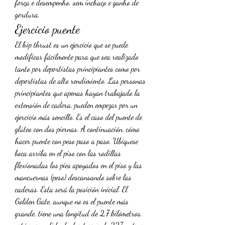
força e desempenho, sem inchaço e ganho de 
gordura. 
Ejercicio puente
El hip thrust es un ejercicio que se puede 
modificar fácilmente para que sea realizado 
tanto por deportistas principiantes como por 
deportistas de alto rendimiento. Las personas 
principiantes que apenas hayan trabajado la 
extensión de cadera, pueden empezar por un 
ejercicio más sencillo. Es el caso del puente de 
glúteo con dos piernas. A continuación, cómo 
hacer puente con peso paso a paso. Ubíquese 
boca arriba en el piso con las rodillas 
flexionadas los pies apoyados en el piso y las 
mancuernas (peso) descansando sobre las 
caderas. Esta será la posición inicial. El 
Golden Gate, aunque no es el puente más 
grande, tiene una longitud de 2,7 kilómetros, 