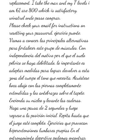
replacement, I take the max and my T levels i 
am 61 are 800 which is satisfactory, 
winstrol onde posso comprar.
Please check your email for instructions on 
resetting your password, ejercicio puente. 
Vamos a conocer las principales alternativas 
para fortalecer este grupo de músculos. Con 
independencia del motivo por el que el suelo 
pélvico se haya debilitado, lo importante es 
adoptar medidas para lograr devolver a esta 
zona del cuerpo el tono que necesita. Acuéstese 
boca abajo con las piernas completamente 
extendidas y los antebrazos sobre el tapete. 
Encienda su núcleo y levante las caderas. 
Haga una pausa de 2 segundos y luego 
regrese a la posición inicial. Repita hasta que 
el juego esté completo. Ejercicios que provocan 
hiperextensiones lumbares propias En el 
entrenamiento deportivo podemos encontrar 