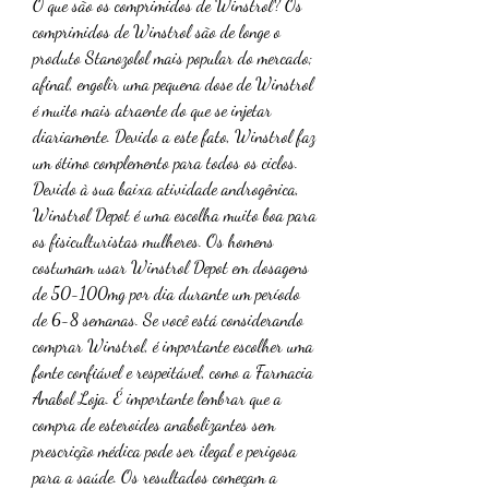
O que são os comprimidos de Winstrol? Os 
comprimidos de Winstrol são de longe o 
produto Stanozolol mais popular do mercado; 
afinal, engolir uma pequena dose de Winstrol 
é muito mais atraente do que se injetar 
diariamente. Devido a este fato, Winstrol faz 
um ótimo complemento para todos os ciclos. 
Devido à sua baixa atividade androgênica, 
Winstrol Depot é uma escolha muito boa para 
os fisiculturistas mulheres. Os homens 
costumam usar Winstrol Depot em dosagens 
de 50-100mg por dia durante um período 
de 6-8 semanas. Se você está considerando 
comprar Winstrol, é importante escolher uma 
fonte confiável e respeitável, como a Farmacia 
Anabol Loja. É importante lembrar que a 
compra de esteroides anabolizantes sem 
prescrição médica pode ser ilegal e perigosa 
para a saúde. Os resultados começam a 