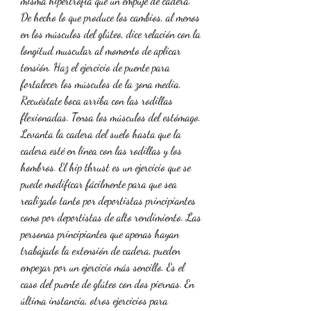
misma hipertrofia que un empuje de cadera. 
De hecho lo que produce los cambios, al menos 
en los músculos del glúteo, dice relación con la 
longitud muscular al momento de aplicar 
tensión. Haz el ejercicio de puente para 
fortalecer los músculos de la zona media. 
Recuéstate boca arriba con las rodillas 
flexionadas. Tensa los músculos del estómago. 
Levanta la cadera del suelo hasta que la 
cadera esté en línea con las rodillas y los 
hombros. El hip thrust es un ejercicio que se 
puede modificar fácilmente para que sea 
realizado tanto por deportistas principiantes 
como por deportistas de alto rendimiento. Las 
personas principiantes que apenas hayan 
trabajado la extensión de cadera, pueden 
empezar por un ejercicio más sencillo. Es el 
caso del puente de glúteo con dos piernas. En 
última instancia, otros ejercicios para 