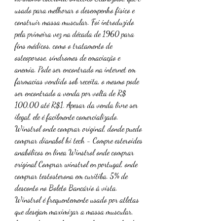
usado para melhorar o desempenho físico e 
construir massa muscular. Foi introduzido 
pela primeira vez na década de 1960 para 
fins médicos, como o tratamento de 
osteoporose, síndromes de emaciação e 
anemia. Pode ser encontrado na internet em 
farmacias vendido sob receita, o mesmo pode 
ser encontrado a venda por volta de R$ 
100,00 até R$1. Apesar da venda livre ser 
ilegal, ele é facilmente comercializado. 
Winstrol onde comprar original, donde puedo 
comprar dianabol hi tech - Compre esteroides 
anabólicos en línea Winstrol onde comprar 
original Comprar winstrol en portugal, onde 
comprar testosterona em curitiba. 5% de 
desconto no Boleto Bancário à vista. 
Winstrol é frequentemente usado por atletas 
que desejam maximizar a massa muscular, 