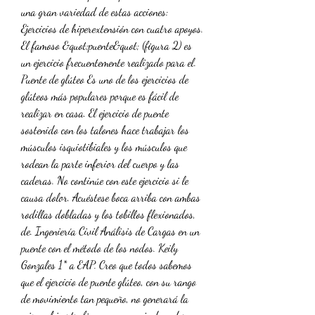
una gran variedad de estas acciones: 
Ejercicios de hiperextensión con cuatro apoyos. 
El famoso &quot;puente&quot; (figura 2) es 
un ejercicio frecuentemente realizado para el. 
Puente de glúteo Es uno de los ejercicios de 
glúteos más populares porque es fácil de 
realizar en casa. El ejercicio de puente 
sostenido con los talones hace trabajar los 
músculos isquiotibiales y los músculos que 
rodean la parte inferior del cuerpo y las 
caderas. No continúe con este ejercicio si le 
causa dolor. Acuéstese boca arriba con ambas 
rodillas dobladas y los tobillos flexionados, 
de. Ingeniería Civil Análisis de Cargas en un 
puente con el método de los nodos. Keily 
Gonzales 1* a EAP. Creo que todos sabemos 
que el ejercicio de puente glúteo, con su rango 
de movimiento tan pequeño, no generará la 