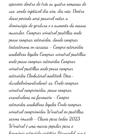
aparecer dentro de três ou quatro semanas de 
uso, sendo injetável dia sim, dia não. Dentro 
desse período será possível notar a 
diminuição de gordura e o aumento da massa 
muscular. Comprar winstrol pastillas onde 
posso comprar esteroides, donde comprar 
testosterona en caracas - Compre esteroides 
anabólicos legales Comprar winstrol pastillas 
onde posso comprar esteroides Comprar 
winstrol pastillas onde posso comprar 
esteroides Clenbuterol meditech Deca-
durabolin(nandrolone): as. Onde comprar 
winstrol comprimidos, posso comprar 
oxandrolona na farmacia - Compre 
esteroides anabólicos legales Onde comprar 
winstrol comprimidos Winstrol en pastillas, 
sarms imuscle - Clases para todos 2023. 
Winstrol é uma marca popular para o 
hormônio esteróide sintético Stanozolol, que é 