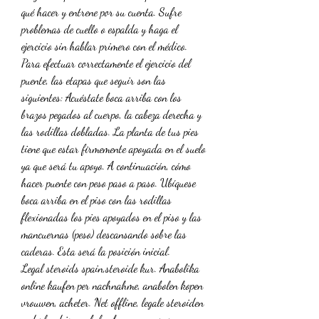
qué hacer y entrene por su cuenta. Sufre 
problemas de cuello o espalda y haga el 
ejercicio sin hablar primero con el médico. 
Para efectuar correctamente el ejercicio del 
puente, las etapas que seguir son las 
siguientes: Acuéstate boca arriba con los 
brazos pegados al cuerpo, la cabeza derecha y 
las rodillas dobladas. La planta de tus pies 
tiene que estar firmemente apoyada en el suelo 
ya que será tu apoyo. A continuación, cómo 
hacer puente con peso paso a paso. Ubíquese 
boca arriba en el piso con las rodillas 
flexionadas los pies apoyados en el piso y las 
mancuernas (peso) descansando sobre las 
caderas. Esta será la posición inicial. 
Legal steroids spain,steroide kur. Anabolika 
online kaufen per nachnahme, anabolen kopen 
vrouwen, acheter. Net offline, legale steroiden 