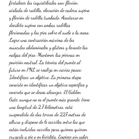
fortalecer los isquiotibiales son: flexión 
aislada de rodilla, elevación de cadera supino 
y flexión de rodilla tumbado. Acostarse en 
decúbito supino con ambas rodillas 
flexionadas y los pies sobre el suelo o la mesa. 
Logre una contracción máxima de los 
músculos abdominales y glúteos y levante las 
nalgas del piso. Mantener las piernas en 
posición neutral. La técnica del puente al 
futuro en PNL se realiza en varios pasos: 
Identificar un objetivo: La primera etapa 
consiste en identificar un objetivo específico y 
concreto que se desea alcanzar. El Golden 
Gate, aunque no es el puente más grande, tiene 
una longitud de 2,7 kilómetros, está 
suspendido de dos torres de 227 metros de 
altura y dispone de 6 carriles entre los que 
están incluidos carriles para quienes quieren 
cruzarlo a pie o en bicicleta. Empiece sin saber 