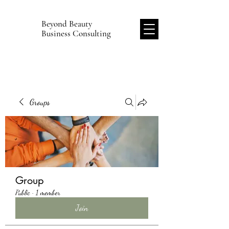
Beyond Beauty
B
Business Consulting
Groups
Group
Public
·
1 member
Join