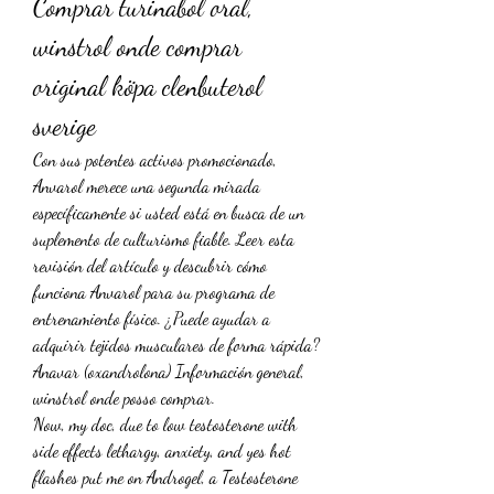
Comprar turinabol oral, 
winstrol onde comprar 
original köpa clenbuterol 
sverige
Con sus potentes activos promocionado, 
Anvarol merece una segunda mirada 
específicamente si usted está en busca de un 
suplemento de culturismo fiable. Leer esta 
revisión del artículo y descubrir cómo 
funciona Anvarol para su programa de 
entrenamiento físico. ¿Puede ayudar a 
adquirir tejidos musculares de forma rápida? 
Anavar (oxandrolona) Información general, 
winstrol onde posso comprar.
Now, my doc, due to low testosterone with 
side effects lethargy, anxiety, and yes hot 
flashes put me on Androgel, a Testosterone 