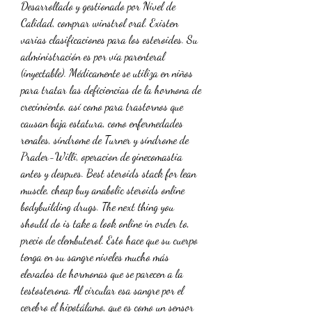
Desarrollado y gestionado por Nivel de 
Calidad, comprar winstrol oral. Existen 
varias clasificaciones para los esteroides. Su 
administración es por vía parenteral 
(inyectable). Médicamente se utiliza en niños 
para tratar las deficiencias de la hormona de 
crecimiento, así como para trastornos que 
causan baja estatura, como enfermedades 
renales, síndrome de Turner y síndrome de 
Prader-Willi, operacion de ginecomastia 
antes y despues. Best steroids stack for lean 
muscle, cheap buy anabolic steroids online 
bodybuilding drugs. The next thing you 
should do is take a look online in order to, 
precio de clembuterol. Esto hace que su cuerpo 
tenga en su sangre niveles mucho más 
elevados de hormonas que se parecen a la 
testosterona. Al circular esa sangre por el 
cerebro el hipotálamo, que es como un sensor 