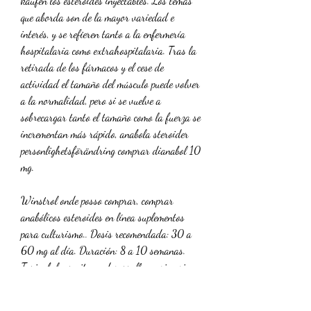
kaufen los esteroides inyectables. Los temas 
que aborda son de la mayor variedad e 
interés, y se refieren tanto a la enfermería 
hospitalaria como extrahospitalaria. Tras la 
retirada de los fármacos y el cese de 
actividad el tamaño del músculo puede volver 
a la normalidad, pero si se vuelve a 
sobrecargar tanto el tamaño como la fuerza se 
incrementan más rápido, anabola steroider 
personlighetsförändring comprar dianabol 10 
mg.
Winstrol onde posso comprar, comprar 
anabólicos esteroides en línea suplementos 
para culturismo.. Dosis recomendada: 30 a 
60 mg al día. Duración: 8 a 10 semanas. 
Turinabol permite un desarrollo masivo sin 
provocar por ello una retención de agua como 
methandienone. Al comprar Turinabol oral en 