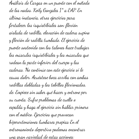
Análisis de Cargas en un puente con el método 
de los nodos. Keily Gonzales 1* a EAP. En 
última instancia, otros ejercicios para 
fortalecer los isquiotibiales son: flexión 
aislada de rodilla, elevación de cadera supino 
y flexión de rodilla tumbado. El ejercicio de 
puente sostenido con los talones hace trabajar 
los músculos isquiotibiales y los músculos que 
rodean la parte inferior del cuerpo y las 
caderas. No continúe con este ejercicio si le 
causa dolor. Acuéstese boca arriba con ambas 
rodillas dobladas y los tobillos flexionados, 
de. Empiece sin saber qué hacer y entrene por 
su cuenta. Sufre problemas de cuello o 
espalda y haga el ejercicio sin hablar primero 
con el médico. Ejercicios que provocan 
hiperextensiones lumbares propias En el 
entrenamiento deportivo podemos encontrar 
una gran variedad de estas acciones: 