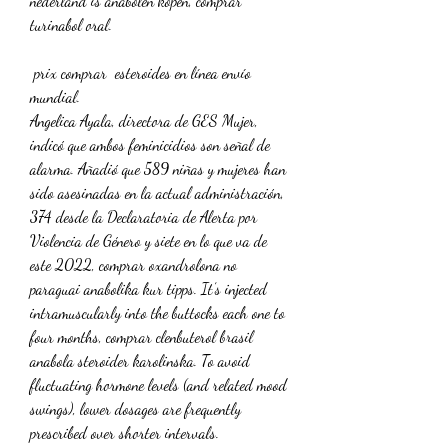
nederland is anabolen kopen, comprar 
turinabol oral.
 prix comprar  esteroides en línea envío 
mundial.
Angelica Ayala, directora de GES Mujer, 
indicó que ambos feminicidios son señal de 
alarma. Añadió que 589 niñas y mujeres han 
sido asesinadas en la actual administración, 
374 desde la Declaratoria de Alerta por 
Violencia de Género y siete en lo que va de 
este 2022, comprar oxandrolona no 
paraguai anabolika kur tipps. It’s injected 
intramuscularly into the buttocks each one to 
four months, comprar clenbuterol brasil 
anabola steroider karolinska. To avoid 
fluctuating hormone levels (and related mood 
swings), lower dosages are frequently 
prescribed over shorter intervals. 