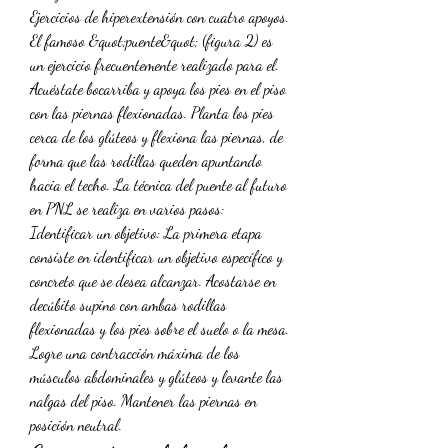
Ejercicios de hiperextensión con cuatro apoyos. 
El famoso &quot;puente&quot; (figura 2) es 
un ejercicio frecuentemente realizado para el. 
Acuéstate bocarriba y apoya los pies en el piso 
con las piernas flexionadas. Planta los pies 
cerca de los glúteos y flexiona las piernas, de 
forma que las rodillas queden apuntando 
hacia el techo. La técnica del puente al futuro 
en PNL se realiza en varios pasos: 
Identificar un objetivo: La primera etapa 
consiste en identificar un objetivo específico y 
concreto que se desea alcanzar. Acostarse en 
decúbito supino con ambas rodillas 
flexionadas y los pies sobre el suelo o la mesa. 
Logre una contracción máxima de los 
músculos abdominales y glúteos y levante las 
nalgas del piso. Mantener las piernas en 
posición neutral. 