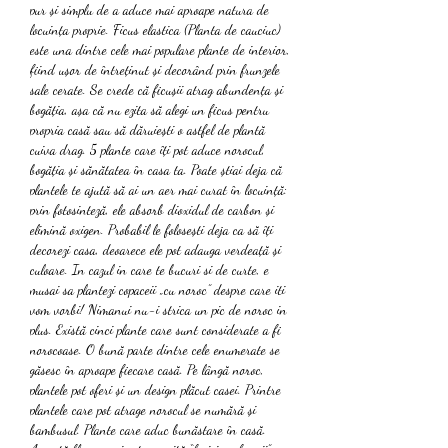
pur și simplu de a aduce mai aproape natura de 
locuința proprie. Ficus elastica (Planta de cauciuc) 
este una dintre cele mai populare plante de interior, 
fiind ușor de întreținut și decorând prin frunzele 
sale cerate. Se crede că ficușii atrag abundența și 
bogăția, așa că nu ezita să alegi un ficus pentru 
propria casă sau să dăruiești o astfel de plantă 
cuiva drag. 5 plante care îți pot aduce norocul, 
bogăția și sănătatea în casa ta. Poate știai deja că 
plantele te ajută să ai un aer mai curat în locuință: 
prin fotosinteză, ele absorb dioxidul de carbon și 
elimină oxigen. Probabil le folosești deja ca să îți 
decorezi casa, deoarece ele pot adauga verdeață și 
culoare. In cazul in care te bucuri si de curte, e 
musai sa plantezi copaceii „cu noroc” despre care iti 
vom vorbi! Nimanui nu-i strica un pic de noroc in 
plus. Există cinci plante care sunt considerate a fi 
norocoase. O bună parte dintre cele enumerate se 
găsesc în aproape fiecare casă. Pe lângă noroc, 
plantele pot oferi și un design plăcut casei. Printre 
plantele care pot atrage norocul se numără și 
bambusul. Plante care aduc bunăstare în casă. 