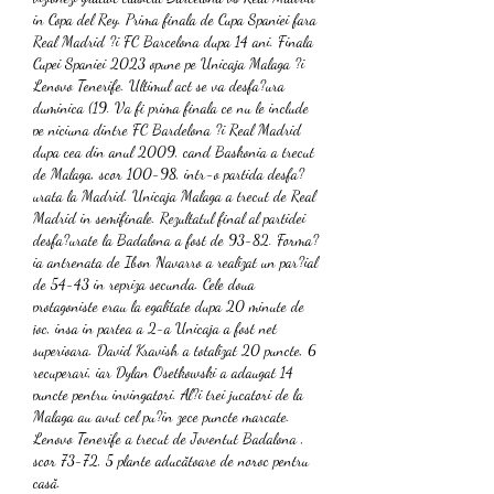
in Copa del Rey. Prima finala de Cupa Spaniei fara 
Real Madrid ?i FC Barcelona dupa 14 ani. Finala 
Cupei Spaniei 2023 opune pe Unicaja Malaga ?i 
Lenovo Tenerife. Ultimul act se va desfa?ura 
duminica (19. Va fi prima finala ce nu le include 
pe niciuna dintre FC Bardelona ?i Real Madrid 
dupa cea din anul 2009, cand Baskonia a trecut 
de Malaga, scor 100-98, intr-o partida desfa?
urata la Madrid. Unicaja Malaga a trecut de Real 
Madrid in semifinale. Rezultatul final al partidei 
desfa?urate la Badalona a fost de 93-82. Forma?
ia antrenata de Ibon Navarro a realizat un par?ial 
de 54-43 in repriza secunda. Cele doua 
protagoniste erau la egalitate dupa 20 minute de 
joc, insa in partea a 2-a Unicaja a fost net 
superioara. David Kravish a totalizat 20 puncte, 6 
recuperari, iar Dylan Osetkowski a adaugat 14 
puncte pentru invingatori. Al?i trei jucatori de la 
Malaga au avut cel pu?in zece puncte marcate. 
Lenovo Tenerife a trecut de Joventut Badalona , 
scor 73-72, 5 plante aducătoare de noroc pentru 
casă.