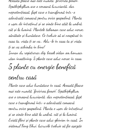
Această floare mai este numită “fericirea femeii”. 
Spathiphyllum are o coroană luxuriantă, dar 
nepretențioasă, fapt care o transformă într-o 
adevărată comoară pentru orice gospodină. Planta 
e ușor de întreținut și se simte bine atât la umbră, 
cât și la lumină. Plantele talisman care aduc noroc, 
sănătate și bunăstare. Ce trebuie să ai neapărat în 
casa ta, viața ți se va… Adu-le în casa ta și viața 
ți se va schimba în bine! 
Innan du registrerar dig, besok sidan om bonusar 
utan insattning, 5 plante care aduc noroc in casa.
5 plante cu energie benefică 
pentru casă
Plante care aduc bunăstare în casă. Această floare 
mai este numită “fericirea femeii”. Spathiphyllum 
are o coroană luxuriantă, dar nepretențioasă, fapt 
care o transformă într-o adevărată comoară 
pentru orice gospodină. Planta e ușor de întreținut 
și se simte bine atât la umbră, cât și la lumină. 
Există flori și plante care aduc ghinion în casă. În 
sistemul Feng Shui, lucrurile trebuie să fie așezate 