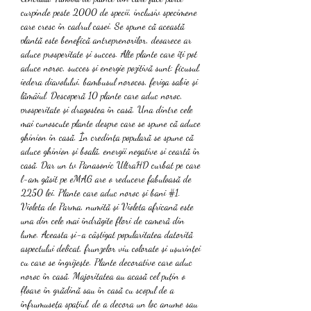
curpinde peste 2000 de specii, inclusiv specimene 
care cresc în cadrul casei. Se spune că această 
plantă este benefică antreprenorilor, deoarece ar 
aduce prosperitate și succes. Alte plante care îți pot 
aduce noroc, succes și energie pozitivă sunt: ficusul, 
iedera diavolului, bambusul norocos, feriga sabie și 
lămâiul. Descoperă 10 plante care aduc noroc, 
prosperitate și dragostea în casă. Una dintre cele 
mai cunoscute plante despre care se spune că aduce 
ghinion în casă. În credința populară se spune că 
aduce ghinion și boală, energii negative si ceartă în 
casă. Dar un tv Panasonic UltraHD curbat pe care 
l-am găsit pe eMAG are o reducere fabuloasă de 
2250 lei. Plante care aduc noroc și bani #1. 
Violeta de Parma, numită și Violeta africană este 
una din cele mai îndrăgite flori de cameră din 
lume. Aceasta și-a câștigat popularitatea datorită 
aspectului delicat, frunzelor viu colorate și ușurinței 
cu care se îngrijește. Plante decorative care aduc 
noroc în casă. Majoritatea au acasă cel puțin o 
floare în grădină sau în casă cu scopul de a 
înfrumuseța spațiul, de a decora un loc anume sau 