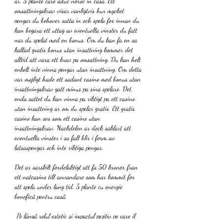
ar, 5 plante care aduc noroc in casa. Ett 
omsattningskrav visar vanligtvis hur mycket 
pengar du behover satta in och spela for innan du 
kan begara ett uttag av eventuella vinster du fatt 
nar du spelat med en bonus. Om du kan fa en sa 
kallad gratis bonus utan insattning kommer det 
alltid att vara ett krav pa omsattning. Du kan helt 
enkelt inte vinna pengar utan insattning. Om detta 
var mojligt hade ett sadant casino med bonus utan 
insattningskrav gatt minus pa sina spelare. Det 
enda sattet du kan vinna pa riktigt pa ett casino 
utan insattning ar om du spelar gratis. Ett gratis 
casino kan ses som ett casino utan 
insattningskrav. Nackdelen ar dock saklart att 
eventuella vinster i sa fall blir i form av 
latsaspengar och inte riktiga pengar.
Det ar sarskilt fordelaktigt att fa 50 kronor fran 
ett natcasino till anvandare som har kommit for 
att spela under lang tid, 5 plante cu energie 
benefică pentru casă.
 Pe lângă rolul estetic și impactul pozitiv pe care îl 