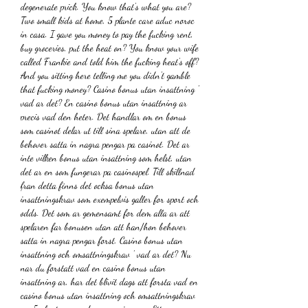
degenerate prick. You know that's what you are? 
Two small kids at home, 5 plante care aduc noroc 
in casa. I gave you money to pay the fucking rent, 
buy groceries, put the heat on? You know your wife 
called Frankie and told him the fucking heat's off? 
And you sitting here telling me you didn't gamble 
that fucking money? Casino bonus utan insattning ' 
vad ar det? En casino bonus utan insattning ar 
precis vad den heter. Det handlar om en bonus 
som casinot delar ut till sina spelare, utan att de 
behover satta in nagra pengar pa casinot. Det ar 
inte vilken bonus utan insattning som helst, utan 
det ar en som fungerar pa casinospel. Till skillnad 
fran detta finns det ocksa bonus utan 
insattningskrav som exempelvis galler for sport och 
odds. Det som ar gemensamt for dem alla ar att 
spelaren far bonusen utan att han/hon behover 
satta in nagra pengar forst. Casino bonus utan 
insattning och omsattningskrav ' vad ar det? Nu 
nar du forstatt vad en casino bonus utan 
insattning ar, har det blivit dags att forsta vad en 
casino bonus utan insattning och omsattningskrav 