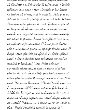
să dăruiești o astfel de plantă cuiva drag. Plantele 
talisman care aduc noroc, sănătate și bunăstare. 
Ce trebuie să ai neapărat în casa ta, viața ți se va… 
Adu-le în casa ta și viața ți se va schimba în bine! 
Flori care aduc ghinion în casă. Trebuie să știi că 
pe lângă acele plante care aduc noroc în casă pe 
care le-am prezentat mai sus, sunt câteva care îți 
pot aduce și ghinion. Există cinci plante care sunt 
considerate a fi norocoase. O bună parte dintre 
cele enumerate se găsesc în aproape fiecare casă. Pe 
lângă noroc, plantele pot oferi și un design plăcut 
casei. Printre plantele care pot atrage norocul se 
numără și bambusul. Una dintre cele mai 
cunoscute plante despre care se spune că aduce 
ghinion în casă. În credința populară se spune că 
aduce ghinion și boală, energii negative si ceartă în 
casă. Dar un tv Panasonic UltraHD curbat pe care 
l-am găsit pe eMAG are o reducere fabuloasă de 
2250 lei. In cazul in care te bucuri si de curte, e 
musai sa plantezi copaceii „cu noroc” despre care iti 
vom vorbi! Nimanui nu-i strica un pic de noroc in 
plus.  David Popovici a revenit in Romania ' 