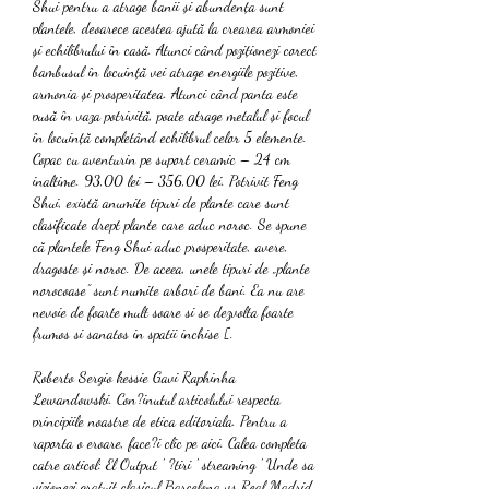
Shui pentru a atrage banii și abundența sunt 
plantele, deoarece acestea ajută la crearea armoniei 
și echilibrului în casă. Atunci când poziționezi corect 
bambusul în locuință vei atrage energiile pozitive, 
armonia și prosperitatea. Atunci când panta este 
pusă în vaza potrivită, poate atrage metalul și focul 
în locuință completând echilibrul celor 5 elemente. 
Copac cu aventurin pe suport ceramic – 24 cm 
inaltime. 93,00 lei – 356,00 lei. Potrivit Feng 
Shui, există anumite tipuri de plante care sunt 
clasificate drept plante care aduc noroc. Se spune 
că plantele Feng Shui aduc prosperitate, avere, 
dragoste și noroc. De aceea, unele tipuri de „plante 
norocoase” sunt numite arbori de bani. Ea nu are 
nevoie de foarte mult soare si se dezvolta foarte 
frumos si sanatos in spatii inchise [. 
Roberto Sergio kessie Gavi Raphinha 
Lewandowski. Con?inutul articolului respecta 
principiile noastre de etica editoriala. Pentru a 
raporta o eroare, face?i clic pe aici. Calea completa 
catre articol: El Output ' ?tiri ' streaming ' Unde sa 
vizionezi gratuit clasicul Barcelona vs Real Madrid 