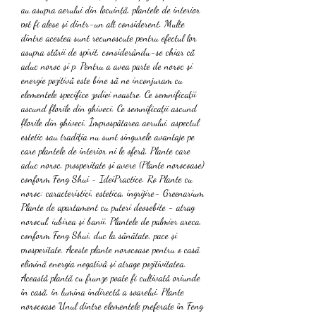
au asupra aerului din locuință, plantele de interior 
pot fi alese și dintr-un alt considerent. Multe 
dintre acestea sunt recunoscute pentru efectul lor 
asupra stării de spirit, considerându-se chiar că 
aduc noroc și p. Pentru a avea parte de noroc și 
energie pozitivă este bine să ne inconjuram cu 
elementele specifice zodiei noastre. Ce semnificaţii 
ascund florile din ghiveci. Ce semnificaţii ascund 
florile din ghiveci. Împrospătarea aerului, aspectul 
estetic sau tradiţia nu sunt singurele avantaje pe 
care plantele de interior ni le oferă. Plante care 
aduc noroc, prosperitate și avere (Plante norocoase) 
conform Feng Shui - IdeiPractice. Ro Plante cu 
noroc: caracteristici, estetica, ingrijire- Greenarium 
Plante de apartament cu puteri deosebite - atrag 
norocul, iubirea și banii. Plantele de palmier areca, 
conform Feng Shui, duc la sănătate, pace și 
prosperitate. Aceste plante norocoase pentru o casă 
elimină energia negativă și atrage pozitivitatea. 
Această plantă cu frunze poate fi cultivată oriunde 
în casă, în lumina indirectă a soarelui. Plante 
norocoase Unul dintre elementele preferate în Feng 