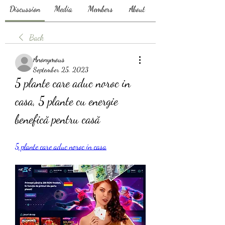
Discussion
Media
Members
About
Back
Anonymous
September 25, 2023
5 plante care aduc noroc in 
casa, 5 plante cu energie 
benefică pentru casă
5 plante care aduc noroc in casa