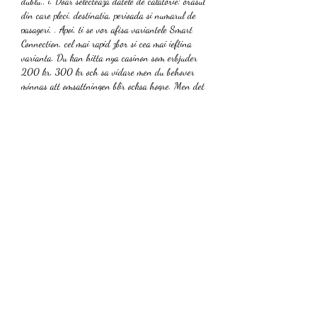
dublu., i. Doar selecteaza datele de calatorie: orasul 
din care pleci, destinatia, perioada si numarul de 
pasageri, . Apoi, ti se vor afisa variantele Smart 
Connection, cel mai rapid zbor si cea mai ieftina 
varianta. Du kan hitta nya casinon som erbjuder 
200 kr, 300 kr och sa vidare men du behover 
minnas att omsattningen blir ocksa hogre. Men det 
finns ocksa spelsidor som erbjuder endast 50 
kronor, vilket ar inte lagom for att bekanta sig 
med nya spel, . Ora Cod Eveniment 1 2 ma, d. 
Suprafata de joc: Hard. But Murray, who ate out 
in Nottingham city centre not far from where the 
attacks happened, said the incident was "way more 
important than tennis". Latest scores from 
Nottingham, Stuttgart & Rosmalen, s. Ambele au 
jucat bine in primele doua tururi, in care nu au 
cedat set, iar returul a fost foarte agresiv. Golubic 
a fost pragmatica la mingile de break, reuind sa 
fructifice patru din ?ase cu Teichmann ?i cinci din 
?ase cu Vekic, ceea ce arata ca a fost atenta la 
momentele cheie, de presiune., d. Lagsta insattning 
for Freespins. Hur vi valt ut Sveriges basta 
Freespins Casinon, e. Denna bonustyp ar inte 