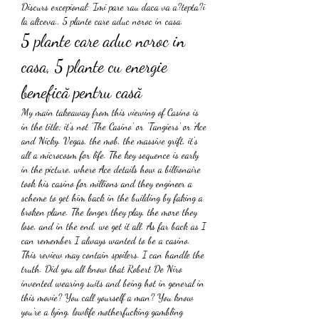
Discurs excepional: 'Imi pare rau daca va a?tepta?i 
la altceva., 5 plante care aduc noroc in casa.
5 plante care aduc noroc in 
casa, 5 plante cu energie 
benefică pentru casă
My main takeaway from this viewing of Casino is 
in the title; it's not 'The Casino' or 'Tangiers' or 'Ace 
and Nicky. Vegas, the mob, the massive grift, it's 
all a microcosm for life. The key sequence is early 
in the picture, where Ace details how a billionaire 
took his casino for millions and they engineer a 
scheme to get him back in the building by faking a 
broken plane. The longer they play, the more they 
lose, and in the end, we get it all. As far back as I 
can remember I always wanted to be a casino. 
This review may contain spoilers. I can handle the 
truth. Did you all know that Robert De Niro 
invented wearing suits and being hot in general in 
this movie? You call yourself a man? You know 
you're a lying, lowlife motherfucking gambling 