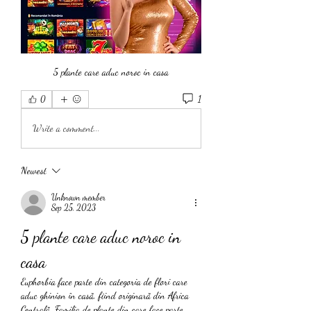
5 plante care aduc noroc in casa
1
0
Write a comment...
Newest
Unknown member
Sep 25, 2023
5 plante care aduc noroc in 
casa
Euphorbia face parte din categoria de flori care 
aduc ghinion în casă, fiind originară din Africa 
Centrală. Familia de plante din care face parte 