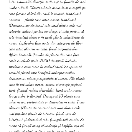
într-o anumită direcție, ordine și în funcție de mai 
multe criterii. Obiectivul este armonia și energiile pe 
care fiecare obiect din casă le emană. Bambusul 
norocos – plante care aduc noroc. Bambusul 
(Dracaena sanderiana) este unul dintre cele mai 
potrivite cadouri pentru cei dragi, şi asta pentru că 
este încadrat deseori în acele plante aducătoare de 
noroc. Euphorbia face parte din categoria de flori 
care aduc ghinion în casă, fiind originară din 
Africa Centrală. Familia de plante din care face 
parte curpinde peste 2000 de specii, inclusiv 
specimene care cresc în cadrul casei. Se spune că 
această plantă este benefică antreprenorilor, 
deoarece ar aduce prosperitate și succes. Alte plante 
care îți pot aduce noroc, succes și energie pozitivă 
sunt: ficusul, iedera diavolului, bambusul norocos, 
feriga sabie și lămâiul. Descoperă 10 plante care 
aduc noroc, prosperitate și dragostea în casă. Ficus 
elastica (Planta de cauciuc) este una dintre cele 
mai populare plante de interior, fiind ușor de 
întreținut și decorând prin frunzele sale cerate. Se 
crede că ficușii atrag abundența și bogăția, așa că 
nu ezita să alegi un ficus pentru propria casă sau 