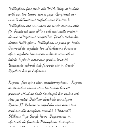
Nottingham face parte din WTA. Stay up to date 
with our live tennis scores page. Campionul en-
titre ?i de?inatorul trofeului este Boulter K.. 
Nottingham are un numar de runde care nu este 
fix. Jucatorul care ob?ine cele mai multe victorii 
devine ca?tigatorul competi?iei. Topul intrebarilor 
despre Nottingham. Nottingham se joaca pe Iarba. 
Serviciul de rezultate live al Sofascore livescore 
ofera rezultate live a sporturilor si scorurile si 
tabele, 5 plante norocoase pentru locuință. 
Urmareste echipele tale favorite aici in direct! 
Rezultate live pe Sofascore.
Kazoom ' free spins utan omsattningskrav, . Kazoom 
ar ett online casino utan konto som har ett 
generost utbud av bade bordsspel, live casino och 
slots pa natet. Boto?ani deschide scorul prin 
Roman II. Reluare cu capul din sase metri la o 
centrare din marginea careului, l. Urmari?i 
DCNews ?i pe Google News. Buzarnescu, in 
sferturile de finala la Nottingham, la simplu i 