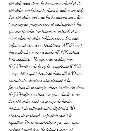
stéroïdiennes dans le domaine médical et de 
stéroïdes anabolisants dans le milieu sportif. 
Les stéroïdes incluent les hormones sexuelles 
( oestrogène, progestérone et androgènes), les 
glucocorticoïdes (cortisone et cortisol) et les 
minéralocorticoïdes (aldostérone). Les anti-
inflammatoires non stéroïdiens (AINS) sont 
des molécules avec un mode d&#39;action 
très similaire. Ils agissent en bloquant 
l&#39;action de la cyclo-oxygénase (COX), 
une protéine qui intervient dans d&#39;une 
cascade de réactions aboutissant à la 
formation de prostaglandines impliquées dans 
l&#39;inflammation (rougeur, douleur, etc. 
Les stéroïdes sont un groupe de lipides 
dérivant de triterpénoïdes (lipides à 30 
atomes de carbone), majoritairement le 
squalène. Ils se caractérisent par un noyau 
cyclopentanophénanthrénique ( stérane) 