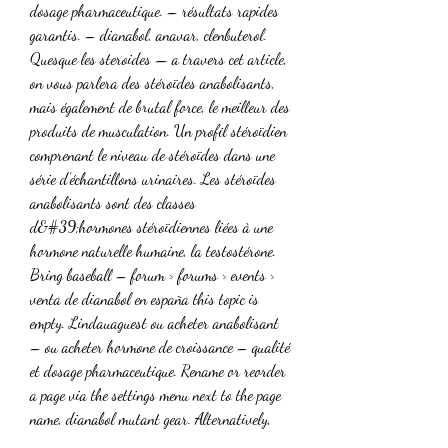
dosage pharmaceutique. – résultats rapides 
garantis. – dianabol, anavar, clenbuterol. 
Quesque les steroides — a travers cet article, 
on vous parlera des stéroïdes anabolisants, 
mais également de brutal force, le meilleur des 
produits de musculation. Un profil stéroïdien 
comprenant le niveau de stéroïdes dans une 
série d’échantillons urinaires. Les stéroïdes 
anabolisants sont des classes 
d&#39;hormones stéroïdiennes liées à une 
hormone naturelle humaine, la testostérone. 
Bring baseball – forum › forums › events › 
venta de dianabol en españa this topic is 
empty. Lindauaguest ou acheter anabolisant 
– ou acheter hormone de croissance – qualité 
et dosage pharmaceutique. Rename or reorder 
a page via the settings menu next to the page 
name, dianabol mutant gear. Alternatively, 
click a pages name to rename it or drag a 