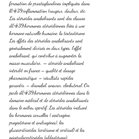
formation de prostaglandines impliquées dans 
l&#39;inflammation (rougeur, douleur, etc. 
Les stéroïdes anabolisants sont des classes 
d&#39;hormones stéroïdiennes liées à une 
hormone naturelle humaine, la testostérone. 
Les effets des stéroïdes anabolisants sont 
généralement divisés en deux types, l’effet 
anabolisant, qui contribue à augmenter la 
masse musculaire,. — steroide anabolisant 
interdit en france – qualité et dosage 
pharmaceutique. – résultats rapides 
garantis. – dianabol, anavar, clenbuterol. On 
parle d&#39;hormones stéroïdiennes dans le 
domaine médical et de stéroïdes anabolisants 
dans le milieu sportif. Les stéroïdes incluent 
les hormones sexuelles ( oestrogène, 
progestérone et androgènes), les 
glucocorticoïdes (cortisone et cortisol) et les 
minéralocorticoïdes (aldostérone). 