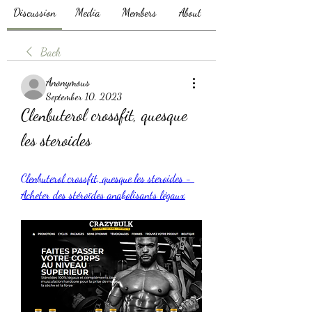
Discussion
Media
Members
About
Back
Anonymous
September 10, 2023
Clenbuterol crossfit, quesque 
les steroides
Clenbuterol crossfit, quesque les steroides - 
Acheter des stéroïdes anabolisants légaux