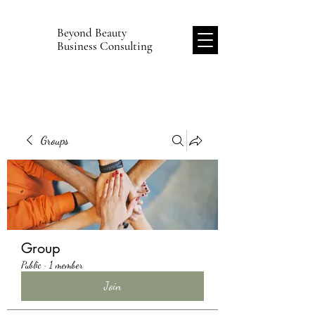
Beyond Beauty
B
Business Consulting
Groups
Group
Public
·
1 member
Join