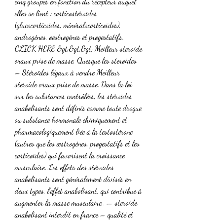
cinq groupes en fonction du récepteur auquel 
elles se lient : corticostéroïdes 
(glucocorticoïdes, minéralocorticoïdes), 
androgènes, oestrogènes et progestatifs. 
CLICK HERE &gt;&gt;&gt; Meilleur steroide 
oraux prise de masse, Quesque les steroides 
– Stéroïdes légaux à vendre Meilleur 
steroide oraux prise de masse. Dans la loi 
sur les substances contrôlées, les stéroïdes 
anabolisants sont définis comme toute drogue 
ou substance hormonale chimiquement et 
pharmacologiquement liée à la testostérone 
(autres que les œstrogènes, progestatifs et les 
corticoïdes) qui favorisent la croissance 
musculaire. Les effets des stéroïdes 
anabolisants sont généralement divisés en 
deux types, l’effet anabolisant, qui contribue à 
augmenter la masse musculaire,. — steroide 
anabolisant interdit en france – qualité et 