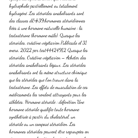
hydrophobe partiellement ou totalement 
hydrogéné. Les stéroïdes anabolisants sont 
des classes d&#39;hormones stéroïdiennes 
liées à une hormone naturelle humaine : la 
testostérone (hormone mâle). Quesque les 
steroides, créatine végétarien Publicado el 31 
enero, 2022 por test44424912 Quesque les 
steroides, Créatine végétarien – Acheter des 
stéroïdes anabolisants légaux. Les stéroïdes 
anabolisants ont la même structure chimique 
que les stéroïdes que l’on trouve dans la 
testostérone. Les effets de musculation de ces 
médicaments les rendent attrayants pour les 
athletes. Hormone stéroïde : définition Une 
hormone stéroïde qualifie toute hormone 
synthétisée à partir du cholestérol, un 
stéroïde ou un composé stéroïdien. Les 
hormones stéroïdes peuvent être regroupées en 