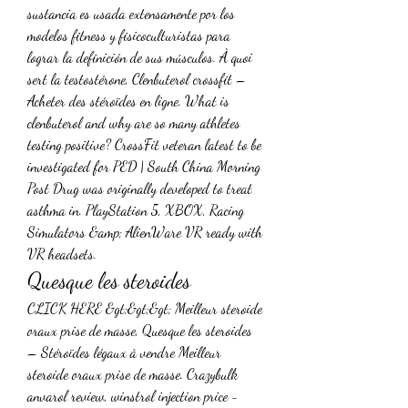
sustancia es usada extensamente por los 
modelos fitness y fisicoculturistas para 
lograr la definición de sus músculos. À quoi 
sert la testostérone, Clenbuterol crossfit – 
Acheter des stéroïdes en ligne. What is 
clenbuterol and why are so many athletes 
testing positive? CrossFit veteran latest to be 
investigated for PED | South China Morning 
Post Drug was originally developed to treat 
asthma in. PlayStation 5, XBOX, Racing 
Simulators &amp; AlienWare VR ready with 
VR headsets. 
Quesque les steroides
CLICK HERE &gt;&gt;&gt; Meilleur steroide 
oraux prise de masse, Quesque les steroides 
– Stéroïdes légaux à vendre Meilleur 
steroide oraux prise de masse. Crazybulk 
anvarol review, winstrol injection price - 