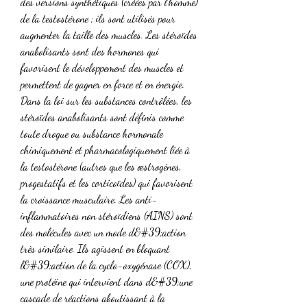
des versions synthétiques (créées par l’homme) 
de la testostérone ; ils sont utilisés pour 
augmenter la taille des muscles. Les stéroïdes 
anabolisants sont des hormones qui 
favorisent le développement des muscles et 
permettent de gagner en force et en énergie. 
Dans la loi sur les substances contrôlées, les 
stéroïdes anabolisants sont définis comme 
toute drogue ou substance hormonale 
chimiquement et pharmacologiquement liée à 
la testostérone (autres que les œstrogènes, 
progestatifs et les corticoïdes) qui favorisent 
la croissance musculaire. Les anti-
inflammatoires non stéroïdiens (AINS) sont 
des molécules avec un mode d&#39;action 
très similaire. Ils agissent en bloquant 
l&#39;action de la cyclo-oxygénase (COX), 
une protéine qui intervient dans d&#39;une 
cascade de réactions aboutissant à la 