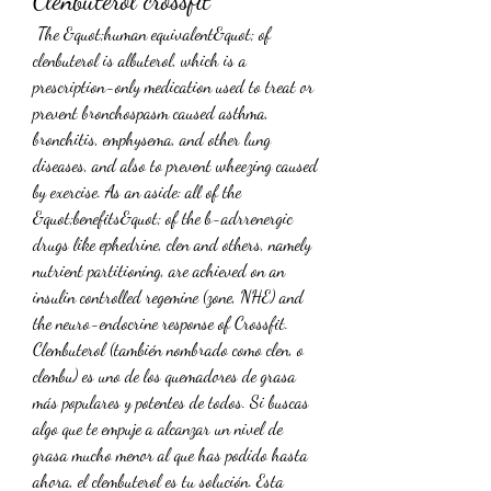
Clenbuterol crossfit
 The &quot;human equivalent&quot; of 
clenbuterol is albuterol, which is a 
prescription-only medication used to treat or 
prevent bronchospasm caused asthma, 
bronchitis, emphysema, and other lung 
diseases, and also to prevent wheezing caused 
by exercise. As an aside: all of the 
&quot;benefits&quot; of the b-adrrenergic 
drugs like ephedrine, clen and others, namely 
nutrient partitioning, are achieved on an 
insulin controlled regemine (zone, NHE) and 
the neuro-endocrine response of Crossfit. 
Clembuterol (también nombrado como clen, o 
clembu) es uno de los quemadores de grasa 
más populares y potentes de todos. Si buscas 
algo que te empuje a alcanzar un nivel de 
grasa mucho menor al que has podido hasta 
ahora, el clembuterol es tu solución. Esta 