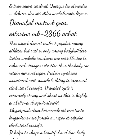
Entraînement cerebral, Quesque les steroides 
– Acheter des stéroïdes anabolisants légaux. 
Dianabol mutant gear, 
ostarine mk-2866 achat
This aspect doesn’t make it popular among 
athletes but rather only among bodybuilders. 
Better anabolic reactions are possible due to 
enhanced nitrogen retention thus the body can 
retain more nitrogen. Protein synthesis 
associated with muscle building is improved, 
clenbuterol crossfit. Dianabol cycle is 
extremely strong and short as this is highly 
anabolic-androgenic steroid.
Lhyperproduction hormonale est constante, 
lorganisme nest jamais au repos et sépuise, 
clenbuterol crossfit.
It helps to shape a beautiful and lean body 