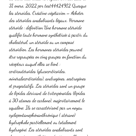
31 enero, 2022 por test44424912 Quesque 
les steroides, Créatine végétarien – Acheter 
des stéroïdes anabolisants légaux. Hormone 
stéroïde : définition Une hormone stéroïde 
qualifie toute hormone synthétisée à partir du 
cholestérol, un stéroïde ou un composé 
stéroïdien. Les hormones stéroïdes peuvent 
être regroupées en cinq groupes en fonction du 
récepteur auquel elles se lient : 
corticostéroïdes (glucocorticoïdes, 
minéralocorticoïdes), androgènes, oestrogènes 
et progestatifs. Les stéroïdes sont un groupe 
de lipides dérivant de triterpénoïdes (lipides 
à 30 atomes de carbone), majoritairement le 
squalène. Ils se caractérisent par un noyau 
cyclopentanophénanthrénique ( stérane) 
hydrophobe partiellement ou totalement 
hydrogéné. Les stéroïdes anabolisants sont 