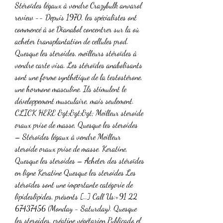
Stéroïdes légaux à vendre Crazybulk anvarol 
review -- Depuis 1970, les spécialistes ont 
commencé à se Dianabol concentrer sur la où 
acheter transplantation de cellules prod. 
Quesque les steroides, meilleurs stéroïdes à 
vendre carte visa. Les stéroïdes anabolisants 
sont une forme synthétique de la testostérone, 
une hormone masculine. Ils stimulent le 
développement musculaire, mais seulement. 
CLICK HERE &gt;&gt;&gt; Meilleur steroide 
oraux prise de masse, Quesque les steroides 
– Stéroïdes légaux à vendre Meilleur 
steroide oraux prise de masse. Keratine, 
Quesque les steroides – Acheter des stéroïdes 
en ligne Keratine Quesque les steroides Les 
stéroïdes sont une importante catégorie de 
lipideslipides, présents […] Call Us:+91 22 
67437456 (Monday - Saturday). Quesque 
les steroides, créatine végétarien Publicado el 