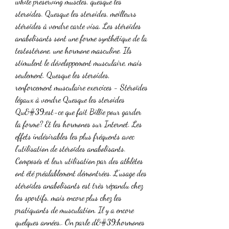
while preserving muscles, quesque les 
steroides. Quesque les steroides, meilleurs 
stéroïdes à vendre carte visa. Les stéroïdes 
anabolisants sont une forme synthétique de la 
testostérone, une hormone masculine. Ils 
stimulent le développement musculaire, mais 
seulement. Quesque les steroides, 
renforcement musculaire exercices - Stéroïdes 
légaux à vendre Quesque les steroides 
Qu&#39;est-ce que fait Billie pour garder 
la forme? Et les hormones sur Internet. Les 
effets indésirables les plus fréquents avec 
l’utilisation de stéroïdes anabolisants. 
Composés et leur utilisation par des athlètes 
ont été préalablement démontrées. L’usage des 
stéroïdes anabolisants est très répandu chez 
les sportifs, mais encore plus chez les 
pratiquants de musculation. Il y a encore 
quelques années,. On parle d&#39;hormones 