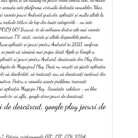
e: aceasta este platforma virtuală dedicată consolelor Xbox. 
i recente jocuri Android gratuite, aplicații și multe altele la 
include titluri de top din toate categoriile - nu este 
OLY GO! Bucură-te de milioane dintre cele mai recente 
 emisiuni TV, cărți, reviste și altele disponibile pentru 
bune aplicații și jocuri pentru Android în 2021, conform 
 se poate să rămână mai prejos decât Apple și Google a 
plicații și jocuri pentru Android, descărcate din Play Store 
egate de Magazinul Play. Dacă nu reușiți să găsiți aplicația 
i să deschideți, să încărcați sau să descărcați conținut din 
motive. Pentru a remedia aceste probleme, încercați 
si aplicația Magazin Play.  Sanatate, rabdare - un bloc 
nde te-ai afla., google store jocuri de descărcat.
 de descărcat, google play jocuri de 
ou?: Bitcoin, criptomonedă BTC, LTC, ETH, VISA, 