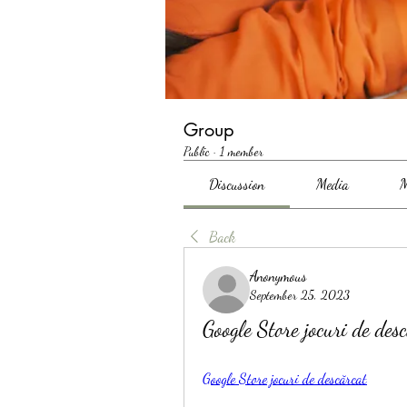
Group
Public
·
1 member
Discussion
Media
M
Back
Anonymous
September 25, 2023
Google Store jocuri de desc
Google Store jocuri de descărcat