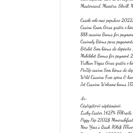
Mastercard, Maestro, Skrill,
Casele cele mai populare 2022
Casino Room Giros grátis e 
888 cassino Bonus for paymen
Casinoly Bônus para pagament
Bitslot Sem bônus de depósito
Mobilebet Bonus for payment 
Vulkan Vegas Giros grátis e 
PinUp casino Sem bônus de de
Wild Cassino Free spins & bon
Jet Cassino Welcome bonus 175
<br>
Câștigătorii săptămânii:
Lucky Easter 1427% 777brails
Piggy Pop 2102$ Menorahfasti
New Year's Bash 706$ 777wor