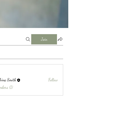
Join
hina Smith
Follow
Smith
mbers (1)