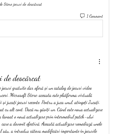
le Store jocuri de descărcat
1 Comment
i de descărcat
uceri. Microsoft Store: aceasta este platforma virtuală 
și jucați jocuri recente. Pentru a juca unul, atingeți Jucați. 
ucat cu alt cont. Dacă nu găsiți un. Când este noua actualizare 
 lansat o nouă actualizare prin intermediul patch-ului 
 care a devenit efectivă. Această actualizare remediază unele 
dul său, a introdus câteva modificări importante în jocurile 