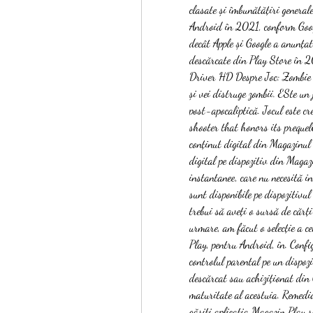
clasate și îmbunătățiri generale.
Android în 2021, conform Googl
decât Apple și Google a anunțat 
descărcate din Play Store în 2
Driver HD Despre Joc: Zombie D
și vei distruge zombii. ESte un
post-apocaliptică. Jocul este c
shooter that honors its prequel
conținut digital din Magazinul G
digital pe dispozitiv din Magazin
instantanee, care nu necesită ins
sunt disponibile pe dispozitivul
trebui să aveți o sursă de cărți
urmare, am făcut o selecție a ce
Play, pentru Android, în. Confi
controlul parental pe un dispozi
descărcat sau achiziționat din G
maturitate al acestuia. Remedia
găsiți aplicația Magazin Play s