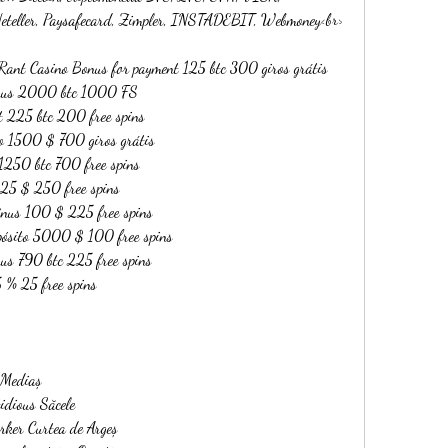
 Neteller, Paysafecard, Zimpler, INSTADEBIT, Webmoney<br>
Rant Casino Bonus for payment 125 btc 300 giros grátis
bônus 2000 btc 1000 FS
t 225 btc 200 free spins
o 1500 $ 700 giros grátis
 1250 btc 700 free spins
225 $ 250 free spins
bônus 100 $ 225 free spins
pósito 5000 $ 100 free spins
us 790 btc 225 free spins
 % 25 free spins
 Mediaș 
dious Săcele 
ker Curtea de Argeș 