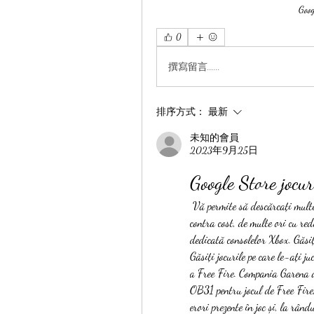
Goog
0
撰寫留言......
排序方式：
最新
未知的會員
2023年9月25日
Google Store jocur
 Vă permite să descărcați multe jocuri gratuite dar oferă și un catalog de jocuri video 
contra cost, de multe ori cu red
dedicată consolelor Xbox. Găsiți 
Găsiți jocurile pe care le-ați j
a Free Fire. Compania Garena a
OB31 pentru jocul de Free Fire,
erori prezente în joc și, la rân