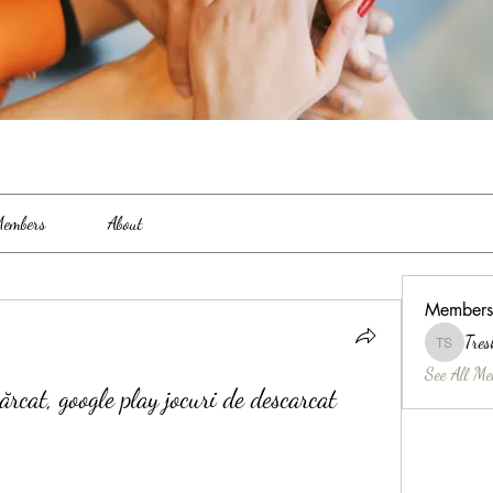
embers
About
Members
Tres
Treshina 
See All Me
ărcat, google play jocuri de descarcat