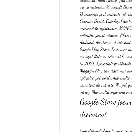
ori cu reduceri. Microsoft Stor
Descoperiți și descărcați cele ma
Captain Droid. Catalogul nostru 
necesară înregistrarea. MONOP
aplicații, jocuri, cântece, filme,
Android. Acestea sunt cele mai 
Google Play Store. Pentru că nu
anunțat lista cu cele mai bune a
în 2021. Remediați problemele l
Magazin Play sau dacă nu reușiț
aplicație, pot exista mai multe 
următoarele subiecte: Nu pot gă
intreg, Mai multa sigurana oriu
Google Store jocuri
descarcat
Cum depuneți bani la un cazin