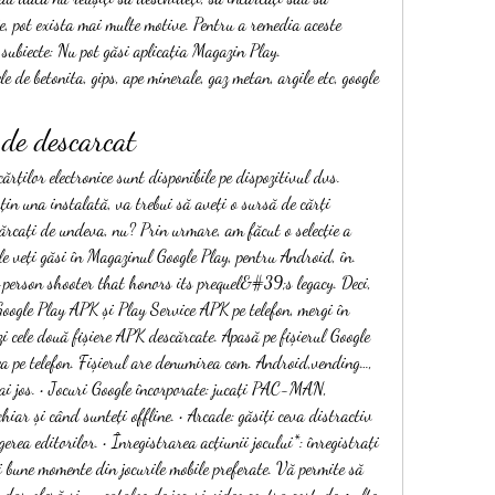
e, pot exista mai multe motive. Pentru a remedia aceste 
 subiecte: Nu pot găsi aplicația Magazin Play. 
 de betonita, gips, ape minerale, gaz metan, argile etc, google 
 de descarcat
cărților electronice sunt disponibile pe dispozitivul dvs. 
țin una instalată, va trebui să aveți o sursă de cărți 
cărcați de undeva, nu? Prin urmare, am făcut o selecție a 
 le veți găsi în Magazinul Google Play, pentru Android, în. 
person shooter that honors its prequel&#39;s legacy. Deci, 
oogle Play APK și Play Service APK pe telefon, mergi în 
zi cele două fișiere APK descărcate. Apasă pe fișierul Google 
a pe telefon. Fișierul are denumirea com. Android,vending…, 
ai jos. • Jocuri Google încorporate: jucați PAC-MAN, 
hiar și când sunteți offline. • Arcade: găsiți ceva distractiv 
gerea editorilor. • Înregistrarea acțiunii jocului*: înregistrați 
i bune momente din jocurile mobile preferate. Vă permite să 
 dar oferă și un catalog de jocuri video contra cost, de multe 