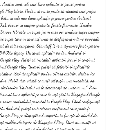
 Acestea sunt cele mai bune aplicații și jocuri pentru 
e Play Store. Pentru că nu se poate să rămână mai prejos 
lista cu cele mai bune aplicații și jocuri pentru Android, 
021. Jocuri cu mașini gratuite, foarte frumoase. Zombie 
river HD este un super joc în care vei conduce super mașini 
 joc super tare în care acțiunea se desfășoară într-o perioadă 
reat de către compania. Standoff 2 is a dynamic first-person 
&#39;s legacy. Descarcă aplicații pentru Android și 
oogle Play. Puteți să instalați aplicații, jocuri și conținut 
ul Google Play. Uneori, puteți să folosiți și aplicațiile 
talare. Zeci de aplicații pentru citirea cărților electronice 
 dvs. Mobil, dar odată ce aveți cel puțin una instalată, va 
 electronice. Va trebui să le descărcați de undeva, nu? Prin 
lor mai bune aplicații pe care le veți găsi în Magazinul Google 
gurarea controlului parental în Google Play. Când configurați 
tiv Android, puteți restricționa conținutul care poate fi 
oogle Play pe dispozitivul respectiv în funcție de nivelul de 
ți problemele legate de Magazinul Play. Dacă nu reușiți să 
au dacă nu reușiți să deschideți, să încărcați sau să 