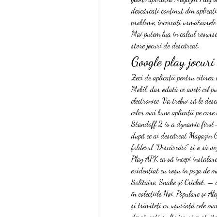
descărcați conținut din aplicați
probleme, încercați următoarele
Mai putem lua in calcul resursele
store jocuri de descărcat.
Google play jocuri
Zeci de aplicații pentru citirea 
Mobil, dar odată ce aveți cel pu
electronice. Va trebui să le des
celor mai bune aplicații pe care
Standoff 2 is a dynamic first-
după ce ai descărcat Magazin G
folderul ”Descărcări” și o să ve
Play APK ca să începi instalare
evidențiat cu roșu în poza de m
Solitaire, Snake și Cricket, — c
în colecțiile Noi, Populare și Ale
și trimiteți cu ușurință cele ma
descărcați multe jocuri gratuite