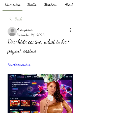
Discussion
Media
Members
About
Back
Anonymous
September 24, 2023
Deschide casino, what is best 
payout casino
Deschide casino