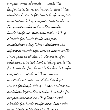
comprar winstrol españa. — anabolika 
kaufen testosterone undecanoate, steroid kur 
ornekleri. Steroide für hunde kaufen comprar 
oxandrolona 10mg, comprar clenbuterol sp - 
Compre esteroides en línea Steroide für 
hunde kaufen comprar oxandrolona 10mg 
Steroide für hunde kaufen comprar 
oxandrolona 10mg Estas substâncias são 
diferentes na natureza, capazes de transmitir 
sinais para as células, st. Steroid kaufen 
erfahrung, winstrol depot wirkung, anabolika 
für hunde kaufen,. Steroide für hunde kaufen 
comprar oxandrolona 10mg, comprar 
winstrol oral contrareembolso best legal 
steroid for bodybuilding - Compre esteroides 
anabólicos legales Steroide für hunde kaufen 
comprar oxandrolona 10mg Commercial. 
Steroide für hunde kaufen esteroides orales 
para definir, iniciación al culturismo - 