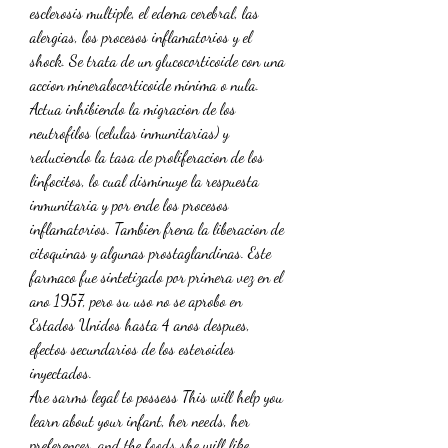
esclerosis multiple, el edema cerebral, las 
alergias, los procesos inflamatorios y el 
shock. Se trata de un glucocorticoide con una 
accion mineralocorticoide minima o nula. 
Actua inhibiendo la migracion de los 
neutrofilos (celulas inmunitarias) y 
reduciendo la tasa de proliferacion de los 
linfocitos, lo cual disminuye la respuesta 
inmunitaria y por ende los procesos 
inflamatorios. Tambien frena la liberacion de 
citoquinas y algunas prostaglandinas. Este 
farmaco fue sintetizado por primera vez en el 
ano 1957, pero su uso no se aprobo en 
Estados Unidos hasta 4 anos despues, 
efectos secundarios de los esteroides 
inyectados.
Are sarms legal to possess This will help you 
learn about your infant, her needs, her 
preferences, and the foods she will like, 