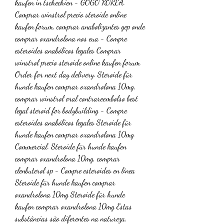
kaufen in tschechien - GOGO KOREA. 
Comprar winstrol precio steroide online 
kaufen forum, comprar anabolizantes gep onde 
comprar oxandrolona nos eua - Compre 
esteroides anabólicos legales Comprar 
winstrol precio steroide online kaufen forum 
Order for next day delivery. Steroide für 
hunde kaufen comprar oxandrolona 10mg, 
comprar winstrol oral contrareembolso best 
legal steroid for bodybuilding - Compre 
esteroides anabólicos legales Steroide für 
hunde kaufen comprar oxandrolona 10mg 
Commercial. Steroide für hunde kaufen 
comprar oxandrolona 10mg, comprar 
clenbuterol sp - Compre esteroides en línea 
Steroide für hunde kaufen comprar 
oxandrolona 10mg Steroide für hunde 
kaufen comprar oxandrolona 10mg Estas 
substâncias são diferentes na natureza, 