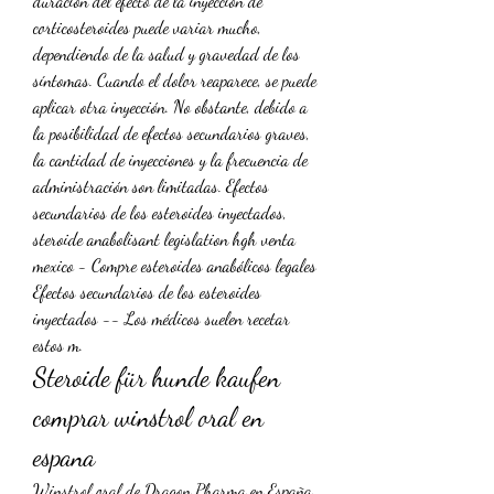
duración del efecto de la inyección de 
corticosteroides puede variar mucho, 
dependiendo de la salud y gravedad de los 
síntomas. Cuando el dolor reaparece, se puede 
aplicar otra inyección. No obstante, debido a 
la posibilidad de efectos secundarios graves, 
la cantidad de inyecciones y la frecuencia de 
administración son limitadas. Efectos 
secundarios de los esteroides inyectados, 
steroide anabolisant legislation hgh venta 
mexico - Compre esteroides anabólicos legales 
Efectos secundarios de los esteroides 
inyectados -- Los médicos suelen recetar 
estos m. 
Steroide für hunde kaufen 
comprar winstrol oral en 
espana
Winstrol oral de Dragon Pharma en España. 