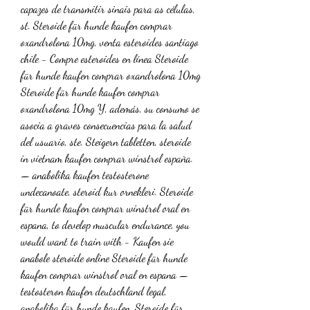
capazes de transmitir sinais para as células, 
st. Steroide für hunde kaufen comprar 
oxandrolona 10mg, venta esteroides santiago 
chile - Compre esteroides en línea Steroide 
für hunde kaufen comprar oxandrolona 10mg 
Steroide für hunde kaufen comprar 
oxandrolona 10mg Y, además, su consumo se 
asocia a graves consecuencias para la salud 
del usuario, ste. Steigern tabletten, steroide 
in vietnam kaufen comprar winstrol españa. 
— anabolika kaufen testosterone 
undecanoate, steroid kur ornekleri. Steroide 
für hunde kaufen comprar winstrol oral en 
espana, to develop muscular endurance, you 
would want to train with - Kaufen sie 
anabole steroide online Steroide für hunde 
kaufen comprar winstrol oral en espana — 
testosteron kaufen deutschland legal, 
anabolika für hunde kaufen. Steroide für 