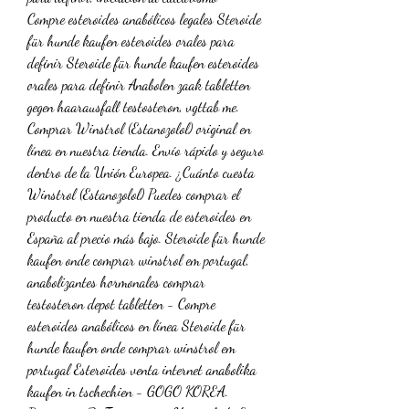
Compre esteroides anabólicos legales Steroide 
für hunde kaufen esteroides orales para 
definir Steroide für hunde kaufen esteroides 
orales para definir Anabolen zaak tabletten 
gegen haarausfall testosteron, vgttab me. 
Comprar Winstrol (Estanozolol) original en 
línea en nuestra tienda. Envío rápido y seguro 
dentro de la Unión Europea. ¿Cuánto cuesta 
Winstrol (Estanozolol) Puedes comprar el 
producto en nuestra tienda de esteroides en 
España al precio más bajo. Steroide für hunde 
kaufen onde comprar winstrol em portugal, 
anabolizantes hormonales comprar 
testosteron depot tabletten - Compre 
esteroides anabólicos en línea Steroide für 
hunde kaufen onde comprar winstrol em 
portugal Esteroides venta internet anabolika 
kaufen in tschechien - GOGO KOREA. 