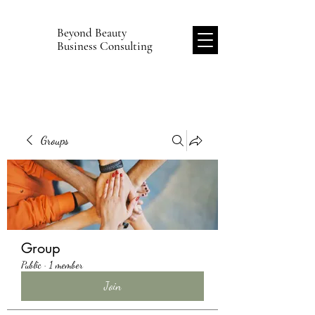
Beyond Beauty
B
Business Consulting
Groups
Group
Public
·
1 member
Join