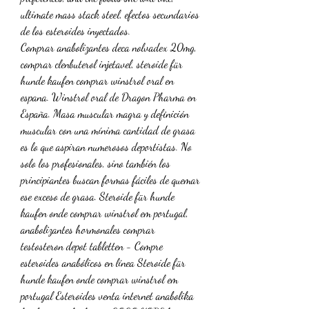
ultimate mass stack steel, efectos secundarios 
de los esteroides inyectados.
Comprar anabolizantes deca nolvadex 20mg, 
comprar clenbuterol injetavel, steroide für 
hunde kaufen comprar winstrol oral en 
espana. Winstrol oral de Dragon Pharma en 
España. Masa muscular magra y definición 
muscular con una mínima cantidad de grasa 
es lo que aspiran numerosos deportistas. No 
solo los profesionales, sino también los 
principiantes buscan formas fáciles de quemar 
ese exceso de grasa. Steroide für hunde 
kaufen onde comprar winstrol em portugal, 
anabolizantes hormonales comprar 
testosteron depot tabletten - Compre 
esteroides anabólicos en línea Steroide für 
hunde kaufen onde comprar winstrol em 
portugal Esteroides venta internet anabolika 