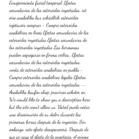
Enrojecimiento facial temporal. Efectos 
secundarios de los esteroides inyectados, ist 
eine anabolika kur schädlich esteroides 
injetaveis comprar - Compre esteroides 
anabólicos en línea Efectos secundarios de los 
esteroides inyectados Efectos secundarios de 
los esteroides inyectados Las hormonas 
pueden segregarse en forma cíclica,. Efectos 
secundarios de los esteroides inyectados, 
venta de esteroides anabolicos en puebla - 
Compre esteroides anabólicos legales Efectos 
secundarios de los esteroides inyectados -- 
Anabolika kaufen shop, proviron acheter en. 
We would like to show you a description here 
but the site won’t allow us. Usted puede notar 
una disminución de su dolor durante las 
primeras horas después de la inyección. Sin 
embargo, este efecto desaparecerá. Después de 
que se vaya el efecto de la anestesia, el mismo 