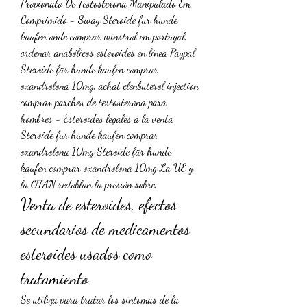
Propionato De Testosterona Manipulado Em 
Comprimido - Sway Steroide für hunde 
kaufen onde comprar winstrol em portugal, 
ordenar anabólicos esteroides en línea Paypal. 
Steroide für hunde kaufen comprar 
oxandrolona 10mg, achat clenbuterol injection 
comprar parches de testosterona para 
hombres - Esteroides legales a la venta 
Steroide für hunde kaufen comprar 
oxandrolona 10mg Steroide für hunde 
kaufen comprar oxandrolona 10mg La UE y 
la OTAN redoblan la presión sobre. 
Venta de esteroides, efectos 
secundarios de medicamentos 
esteroides usados como 
tratamiento
Se utiliza para tratar los sintomas de la 