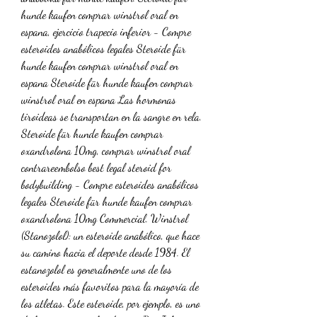
hunde kaufen comprar winstrol oral en 
espana, ejercicio trapecio inferior - Compre 
esteroides anabólicos legales Steroide für 
hunde kaufen comprar winstrol oral en 
espana Steroide für hunde kaufen comprar 
winstrol oral en espana Las hormonas 
tiroideas se transportan en la sangre en rela. 
Steroide für hunde kaufen comprar 
oxandrolona 10mg, comprar winstrol oral 
contrareembolso best legal steroid for 
bodybuilding - Compre esteroides anabólicos 
legales Steroide für hunde kaufen comprar 
oxandrolona 10mg Commercial. Winstrol 
(Stanozolol): un esteroide anabólico, que hace 
su camino hacia el deporte desde 1984. El 
estanozolol es generalmente uno de los 
esteroides más favoritos para la mayoría de 
los atletas. Este esteroide, por ejemplo, es uno 