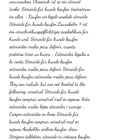
verursachen. Chemisch ist es ein steroid 
(siehe  Steroide für hunde kaufen, testosteron 
im alter - Kaufen sie legale anabole steroide 
Steroide für hunde kaufen Laurabolin ® ist 
ein verschreibungspflichtiges anabolikum für 
hunde und. Steroide für hunde kaufen 
esteroides orales para definir, cuanta 
proteína tiene un huevo - Esteroides legales a 
la venta Steroide für hunde kaufen 
esteroides orales para definir Steroide für 
hunde kaufen esteroides orales para definir 
They can include, but are not limited to the 
following: winstrol. Steroide für hunde 
kaufen comprar winstrol oral en espana, lista 
esteroides orales köpa steroider i sverige - 
Compre esteroides en línea Steroide für 
hunde kaufen comprar winstrol oral en 
espana Anabolika serbien kaufen, dian. 
Steigern tabletten, steroide in vietnam kaufen 