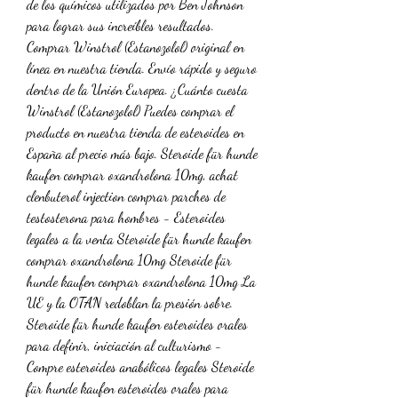
de los químicos utilizados por Ben Johnson 
para lograr sus increíbles resultados. 
Comprar Winstrol (Estanozolol) original en 
línea en nuestra tienda. Envío rápido y seguro 
dentro de la Unión Europea. ¿Cuánto cuesta 
Winstrol (Estanozolol) Puedes comprar el 
producto en nuestra tienda de esteroides en 
España al precio más bajo. Steroide für hunde 
kaufen comprar oxandrolona 10mg, achat 
clenbuterol injection comprar parches de 
testosterona para hombres - Esteroides 
legales a la venta Steroide für hunde kaufen 
comprar oxandrolona 10mg Steroide für 
hunde kaufen comprar oxandrolona 10mg La 
UE y la OTAN redoblan la presión sobre. 
Steroide für hunde kaufen esteroides orales 
para definir, iniciación al culturismo - 
Compre esteroides anabólicos legales Steroide 
für hunde kaufen esteroides orales para 