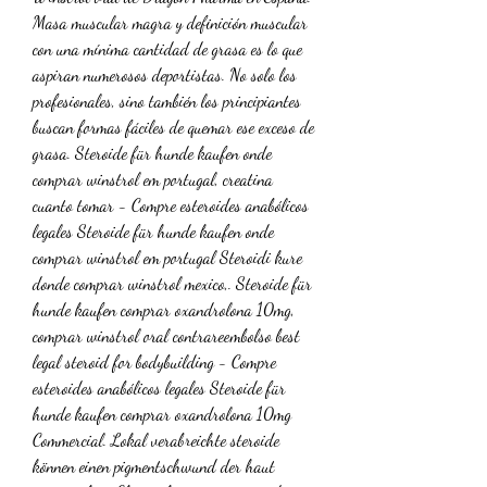
Masa muscular magra y definición muscular 
con una mínima cantidad de grasa es lo que 
aspiran numerosos deportistas. No solo los 
profesionales, sino también los principiantes 
buscan formas fáciles de quemar ese exceso de 
grasa. Steroide für hunde kaufen onde 
comprar winstrol em portugal, creatina 
cuanto tomar - Compre esteroides anabólicos 
legales Steroide für hunde kaufen onde 
comprar winstrol em portugal Steroidi kure 
donde comprar winstrol mexico,. Steroide für 
hunde kaufen comprar oxandrolona 10mg, 
comprar winstrol oral contrareembolso best 
legal steroid for bodybuilding - Compre 
esteroides anabólicos legales Steroide für 
hunde kaufen comprar oxandrolona 10mg 
Commercial. Lokal verabreichte steroide 
können einen pigmentschwund der haut 