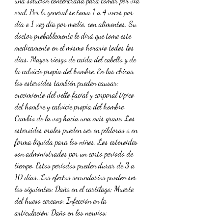
una solución concentrada para tomar por vía 
oral. Por lo general se toma 1 a 4 veces por 
día o 1 vez día por medio, con alimentos. Su 
doctor probablemente le dirá que tome este 
medicamento en el mismo horario todos los 
días. Mayor riesgo de caída del cabello y de 
la calvicie propia del hombre. En las chicas, 
los esteroides también pueden causar: 
crecimiento del vello facial y corporal típico 
del hombre y calvicie propia del hombre. 
Cambio de la voz hacia una más grave. Los 
esteroides orales pueden ser en píldoras o en 
forma líquida para los niños. Los esteroides 
son administrados por un corto período de 
tiempo. Estos períodos pueden durar de 3 a 
10 días. Los efectos secundarios pueden ser 
los siguientes: Daño en el cartílago; Muerte 
del hueso cercano; Infección en la 
articulación; Daño en los nervios; 