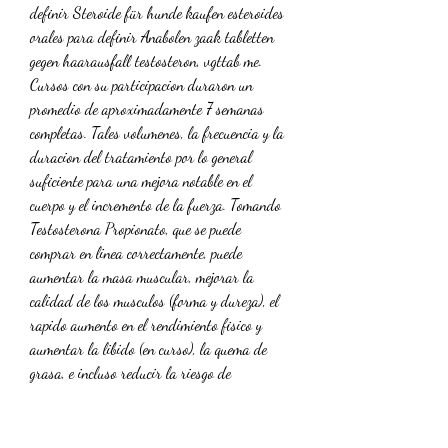
definir Steroide für hunde kaufen esteroides 
orales para definir Anabolen zaak tabletten 
gegen haarausfall testosteron, vgttab me. 
Cursos con su participacion duraron un 
promedio de aproximadamente 7 semanas 
completas. Tales volumenes, la frecuencia y la 
duracion del tratamiento por lo general 
suficiente para una mejora notable en el 
cuerpo y el incremento de la fuerza. Tomando 
Testosterona Propionato, que se puede 
comprar en linea correctamente, puede 
aumentar la masa muscular, mejorar la 
calidad de los musculos (forma y dureza), el 
rapido aumento en el rendimiento fisico y 
aumentar la libido (en curso), la quema de 
grasa, e incluso reducir la riesgo de 
enfermedad coronaria y icemia cardiaco. Para 
hacerlo de forma segura, comoda y rentable 
en nuestra pagina web. Tambien es posible 