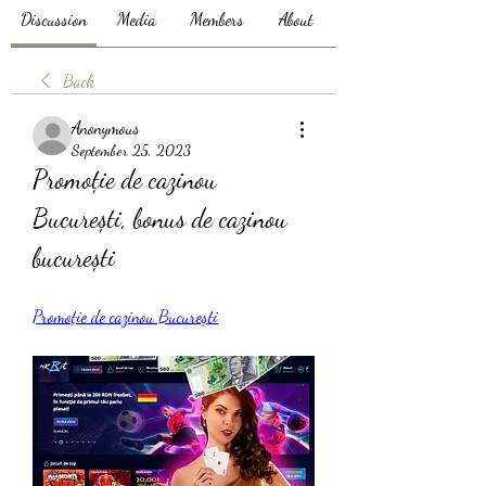
Discussion
Media
Members
About
Back
Anonymous
September 25, 2023
Promoție de cazinou 
București, bonus de cazinou 
bucurești
Promoție de cazinou București