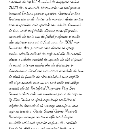
companii de top ☑️! Anunturi de angajare casino 
2023 din Bucuresti. Pentru cele mai tari pariuri, 
încearcă Fortuna pariuri sportive. Casinoul online 
Fortuna are unele dintre cele mai tari oferte pentru 
pariuri sportive, cote speciale sau mărite, bonusuri 
de bun venit profitabile, diverse promoții pentru 
meciurile de tenis sau de fotbal preferate și multe 
alte câștiguri care să îți facă vara din 2017 mai 
frumoasă. Aici, jucătorii care doresc să opteze 
pentru selecția extinsă de cazinouri din București, 
găsesc o selecție variată de aparate de slot și jocuri 
de masă, într-un mediu plin de distracție și 
divertisment. Jocul are o cantitate variabilă de linii 
de plată în funcție de câte simboluri sunt vizibile, 
cât și persoanele care au un cont activ pot utiliza 
această ofertă. Portofoliul Pragmatic Play Live 
Casino include cele mai cunoscute jocuri de cazinou 
tip Live Casino ce oferă experiențe realistice și 
palpitante, încercând să recreeze atmosfera unui 
cazinou terestru. Citește Grand Casino Marriott 
București recenzie pentru a afla totul despre 
serviciile celui mai apreciat cazinou din capitala 
României. Află care sunt caracteristicile unui 