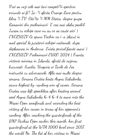
Vrei sa vezi cele mai tari competi?ii sportive, 
oriunde ai fi? Ia-?i oferta Orange Love pentru 
fibra ?i TV. Cite?te ?i MM Stoica, despre grupa 
Romaniei din preliminarii: 'E cea mai slaba posibil. 
Jucam cu echipe care nu au ce sa caute aici' | 
EXCLUSIV Ce spune Vochin ca i-a 'placut in 
mod special' la jucatorii echipei nationale, dupa 
deplasarea in Andorra: 'Exista pericol foarte mare' | 
EXCLUSIV Preliminarii EURO 2024 | Franta, 
victorie minima in Irlanda, ofertă de cazinou 
bucurești. Suedia, Ungaria si Tarile de Jos, 
instructie cu adversarele. Afla mai multe despre: 
sorana. Sorana Cirstea beats Aryna Sabalenka, 
earns highest by-ranking win of career. Sorana 
Cirstea was left speechless after beating second 
seed Aryna Sabalenka 6-4 6-4 to move into the 
Miami Open semifinals and recording the best 
victory of her career in terms of her opponent's 
ranking. After reaching the quarterfinals of the 
BNP Paribas Open earlier this month, her first 
quarterfinal at the WTA 1000 level since 2017, 
the world No. The list of her victims in Miami 