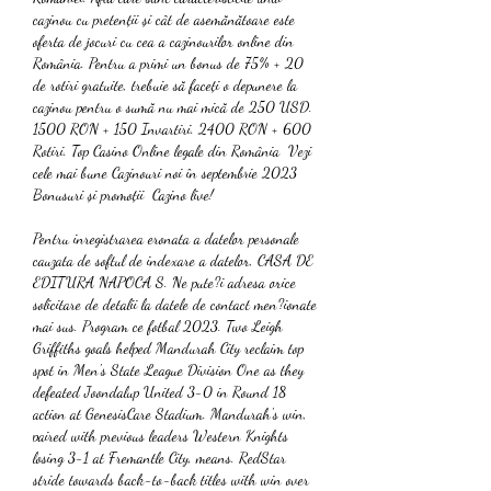
cazinou cu pretenții și cât de asemănătoare este 
oferta de jocuri cu cea a cazinourilor online din 
România. Pentru a primi un bonus de 75% + 20 
de rotiri gratuite, trebuie să faceți o depunere la 
cazinou pentru o sumă nu mai mică de 250 USD. 
1500 RON + 150 Invartiri. 2400 RON + 600 
Rotiri. Top Casino Online legale din România ️ Vezi 
cele mai bune Cazinouri noi în septembrie 2023 ️ 
Bonusuri și promoții  Cazino live! 
Pentru inregistrarea eronata a datelor personale 
cauzata de softul de indexare a datelor, CASA DE 
EDITURA NAPOCA S. Ne pute?i adresa orice 
solicitare de detalii la datele de contact men?ionate 
mai sus. Program ce fotbal 2023. Two Leigh 
Griffiths goals helped Mandurah City reclaim top 
spot in Men's State League Division One as they 
defeated Joondalup United 3-0 in Round 18 
action at GenesisCare Stadium. Mandurah's win, 
paired with previous leaders Western Knights 
losing 3-1 at Fremantle City, means. RedStar 
stride towards back-to-back titles with win over 