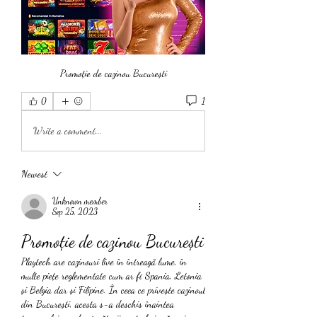
Promoție de cazinou București
1
0
Write a comment...
Newest
Unknown member
Sep 25, 2023
Promoție de cazinou București
Playtech are cazinouri live în întreagă lume, în 
multe piețe reglementate cum ar fi Spania, Letonia 
și Belgia dar și Filipine. În ceea ce privește cazinoul 
din București, acesta s-a deschis înaintea 