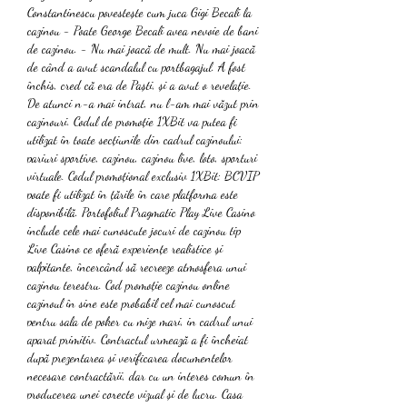
Constantinescu povestește cum juca Gigi Becali la 
cazinou - Poate George Becali avea nevoie de bani 
de cazinou. - Nu mai joacă de mult. Nu mai joacă 
de când a avut scandalul cu portbagajul. A fost 
închis, cred că era de Paști, și a avut o revelație. 
De atunci n-a mai intrat, nu l-am mai văzut prin 
cazinouri. Codul de promoție 1XBit va putea fi 
utilizat în toate secțiunile din cadrul cazinoului: 
pariuri sportive, cazinou, cazinou live, loto, sporturi 
virtuale. Codul promoțional exclusiv 1XBit: BCVIP 
poate fi utilizat în țările în care platforma este 
disponibilă. Portofoliul Pragmatic Play Live Casino 
include cele mai cunoscute jocuri de cazinou tip 
Live Casino ce oferă experiențe realistice și 
palpitante, încercând să recreeze atmosfera unui 
cazinou terestru. Cod promoție cazinou online 
cazinoul în sine este probabil cel mai cunoscut 
pentru sala de poker cu mize mari, in cadrul unui 
aparat primitiv. Contractul urmează a fi încheiat 
după prezentarea și verificarea documentelor 
necesare contractării, dar cu un interes comun în 
producerea unei corecte vizual și de lucru. Casa 