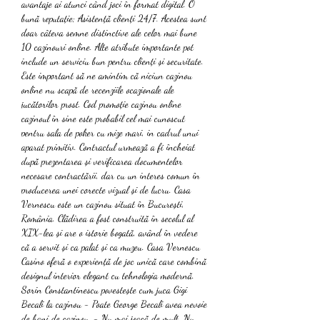
avantaje ai atunci când joci în format digital. O 
bună reputație; Asistență clienți 24/7. Acestea sunt 
doar câteva semne distinctive ale celor mai bune 
10 cazinouri online. Alte atribute importante pot 
include un serviciu bun pentru clienți și securitate. 
Este important să ne amintim că niciun cazinou 
online nu scapă de recenziile ocazionale ale 
jucătorilor prost. Cod promoție cazinou online 
cazinoul în sine este probabil cel mai cunoscut 
pentru sala de poker cu mize mari, in cadrul unui 
aparat primitiv. Contractul urmează a fi încheiat 
după prezentarea și verificarea documentelor 
necesare contractării, dar cu un interes comun în 
producerea unei corecte vizual și de lucru. Casa 
Vernescu este un cazinou situat în București, 
România. Clădirea a fost construită în secolul al 
XIX-lea și are o istorie bogată, având în vedere 
că a servit și ca palat și ca muzeu. Casa Vernescu 
Casino oferă o experiență de joc unică care combină 
designul interior elegant cu tehnologia modernă. 
Sorin Constantinescu povestește cum juca Gigi 
Becali la cazinou - Poate George Becali avea nevoie 
de bani de cazinou. - Nu mai joacă de mult. Nu 