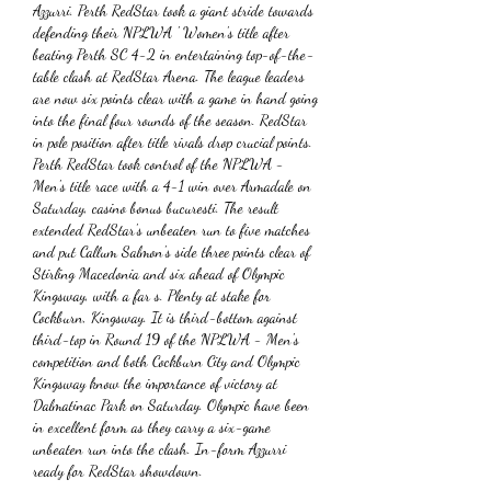
Azzurri. Perth RedStar took a giant stride towards 
defending their NPLWA ' Women's title after 
beating Perth SC 4-2 in entertaining top-of-the-
table clash at RedStar Arena. The league leaders 
are now six points clear with a game in hand going 
into the final four rounds of the season. RedStar 
in pole position after title rivals drop crucial points. 
Perth RedStar took control of the NPLWA - 
Men's title race with a 4-1 win over Armadale on 
Saturday, casino bonus bucuresti. The result 
extended RedStar's unbeaten run to five matches 
and put Callum Salmon's side three points clear of 
Stirling Macedonia and six ahead of Olympic 
Kingsway, with a far s. Plenty at stake for 
Cockburn, Kingsway. It is third-bottom against 
third-top in Round 19 of the NPLWA - Men's 
competition and both Cockburn City and Olympic 
Kingsway know the importance of victory at 
Dalmatinac Park on Saturday. Olympic have been 
in excellent form as they carry a six-game 
unbeaten run into the clash. In-form Azzurri 
ready for RedStar showdown.