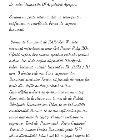
de radio ' transmite DPA, potrivit Agerpres.
Sorana nu poate returna, dar va servi pentru 
calificarea in semifinale, bonus de cazinou 
bucurești.
 Bonus de bun venit de 1500 Lei; Nu este 
necesară introducerea unui Cod Promo; Rulaj 20x; 
Ofertă cazino, live casino, sporturi virtuale, pariuri 
online. Jocuri de cazino disponibile (blackjack, 
poker, baccarat, ruletă). September 18, 2023 / 10 
min. 9 dintre cele mai bune cazinouri din 
București sunt aici! Pentru că jocurile de noroc fac 
parte din viețile multor jucători ca tine, 
CasinoAlpha a decis să îți spună ce să nu ratezi. 
Experiența ta la sloturi sau la mesele de Ruletă, 
Blackjack, Baccarat sau Poker se va îmbunătăți 
considerabil. Bucură-te de promoții casino pentru 
șanse mai mari de câștig ️ Promoții exclusive în 
cazinouri ️ Tombole ️ Premii cash ️ Rotiri Gratuite! 
Locuri de munca Casino Bucuresti, peste 1271 
joburi disponibile! Joburi noi ☑️, angajari rapide ☑️, 