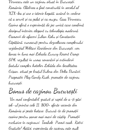
Vernescu este un cazinou situat în București, 
România. Clădirea a fost construită în secolul al 
XIX-lea și are o istorie bogată, având în vedere 
că a servit și ca palat și ca muzeu. Casa Vernescu 
Casino oferă o experiență de joc unică care combină 
designul interior elegant cu tehnologia modernă. 
Oamenii de afaceri Iulian Robu și Constantin 
Căpățână, cunoscuți pentru dezvoltarea complexului 
rezidențial Militari Residence din București, vor 
lansa în luna mai Lebada Luxury Resort &amp; 
SPA, rezultat în urma renovării și extinderii 
fostului complex hotelier Lebăda din localitatea 
Crișan, situat pe brațul Sulina din Delta Dunării. 
Pragmatic Play Candy Rush, promoție de cazinou 
bucurești.
Bonus de cazinou București
 Un mod confortabil, gratuit și rapid de a-ți găsi 
job-ul printre cele 11. 800+ oferte recente din 
România și peste hotare. Bucură-te de promoții 
casino pentru șanse mai mari de câștig ️ Promoții 
exclusive în cazinouri ️ Tombole ️ Premii cash ️ Rotiri 
Gratuite! Astăzi, experiența de cazinou este mult 