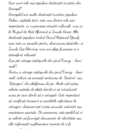
Care sunt cele mai populare destinații turistice din 
Senegal?.
Senegalul are multe destinații turistice populare. 
Dakar, capitala țării, este una dintre cele mai 
importante, cu numeroase atracții culturale, cum ar 
fi Muzeul de Artă Africană și Insula Goree. Alte 
destinații populare includ Parcul Național Djoudj, 
care este un paradis pentru observarea păsărilor, și 
Insula Cap Skirring, care are plaje frumoase și o 
atmosferă relaxată.
Cum pot retrage câștigurile din jocul Frenzy - bani 
reali?.
Pentru a retrage câștigurile din jocul Frenzy - bani 
reali, trebuie să accesați secțiunea de "Casierie" sau 
"Retrageri" din platforma de joc. Acolo veți putea 
selecta metoda de plată dorită și să introduceți 
suma pe care doriți să o retrageți. Este important 
să verificați termenii și condițiile referitoare la 
retrageri, deoarece pot exista anumite restricții sau 
comisioane asociate. De asemenea, este posibil să vi 
se solicite să furnizați documente de identitate sau 
alte informații suplimentare înainte de a fi 