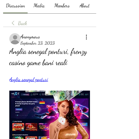
Discussion
Media
Members
About
Back
Anonymous
September 23, 2023
Anglia senegal ponturi, frenzy 
casino game bani reali
Anglia senegal ponturi