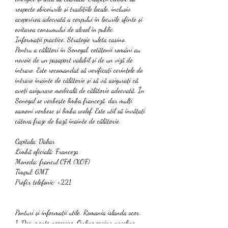
respecte obiceiurile și tradițiile locale, inclusiv 
acoperirea adecvată a corpului în locurile sfinte și 
evitarea consumului de alcool în public.
Informații practice. Strategie ruleta casino.
Pentru a călători în Senegal, cetățenii români au 
nevoie de un pașaport valabil și de un viză de 
intrare. Este recomandat să verificați cerințele de 
intrare înainte de călătorie și să vă asigurați că 
aveți asigurare medicală de călătorie adecvată. În 
Senegal se vorbește limba franceză, dar mulți 
oameni vorbesc și limba wolof. Este util să învățați 
câteva fraze de bază înainte de călătorie.
Capitala: Dakar
Limbă oficială: Franceza
Moneda: francul CFA (XOF)
Timpul: GMT
Prefix telefonic: +221
Ponturi și informații utile. Romania islanda scor.
1. Documente necesare. Online casino novoline.