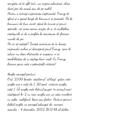
senzația că te afli într-un cazino adevărat, chiar 
dacă joci de acasă sau de pe mobil.
Pentru a întregi experiența captivantă, Frenzy îți 
oferă și o gamă largă de bonusuri și promoții. De la 
bonusuri de bun venit, până la turnee și jocuri 
speciale, vei avea mereu ocazia de a-ți multiplica 
câștigurile și de a profita la maximum de fiecare 
rundă de joc.
De ce să aștepți? Începe aventura ta în lumea 
cazinoului online și descoperă jocul Frenzy, care îți 
aduce nu doar distracție și suspans, ci și 
posibilitatea de a câștiga bani reali. Cu Frenzy, 
fiecare pariu este o potențială victorie!
Anglia senegal ponturi.
Oră: 21:00 locație: stadionul “al bayt”, qatar cote: 
anglia are o cotă de 1. 50 pont: victorie anglia, 
cotă 1. 57 anglia este liderul grupei, în primul meci 
câștigând 6-2 cu iran anglia are un atac excelent 
cu saka, rashford, kane sau foden. Ponturi pariuri 
fotbal anglia vs senegal adaugat de: carmen 
mandiș - 4 december 2022 18:12:48 al doilea 