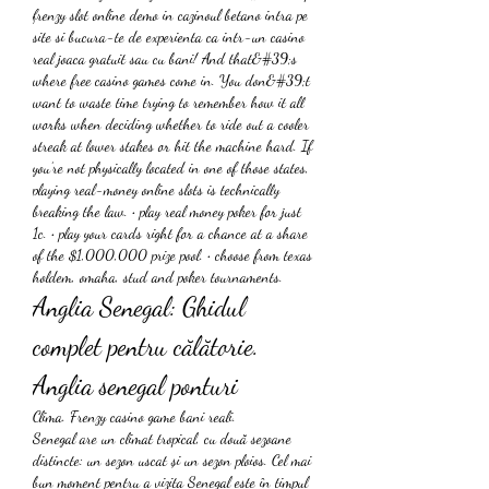
frenzy slot online demo in cazinoul betano intra pe 
site si bucura-te de experienta ca intr-un casino 
real joaca gratuit sau cu bani! And that&#39;s 
where free casino games come in. You don&#39;t 
want to waste time trying to remember how it all 
works when deciding whether to ride out a cooler 
streak at lower stakes or hit the machine hard. If 
you’re not physically located in one of those states, 
playing real-money online slots is technically 
breaking the law. • play real money poker for just 
1c. • play your cards right for a chance at a share 
of the $1,000,000 prize pool. • choose from texas 
holdem, omaha, stud and poker tournaments. 
Anglia Senegal: Ghidul 
complet pentru călătorie. 
Anglia senegal ponturi
Clima. Frenzy casino game bani reali.
Senegal are un climat tropical, cu două sezoane 
distincte: un sezon uscat și un sezon ploios. Cel mai 
bun moment pentru a vizita Senegal este în timpul 