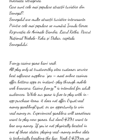
procesată retragerea.
Care sunt cele mai populare atracții turistice din 
Senegal?.
Senegalul are multe atracții turistice interesante. 
Printre cele mai populare se numără Insula Goree, 
Rezervația de Animale Bandia, Lacul Retba, Parcul 
Național Niokolo-Koba și Dakar, capitala 
Senegalului.
Frenzy casino game bani reali.
All play only at trustworthy sites customer service 
best software suppliers “yes – most online casinos 
offer bettors apps or instant-play through mobile 
web browsers. Casino frenzy™ is intended for adult 
audiences. While our game is free to play with in-
app purchase items, it does not offer &quot;real 
money gambling&quot; or an opportunity to win 
real money or. Experienced gamblers will sometimes 
want to play new games, but don&#39;t want to 
lose any money. If you’re not physically located in 
one of those states, playing real-money online slots 
is technically breaking the law. Hook &#39;em up 