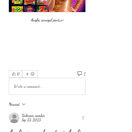
Anglia senegal ponturi
1
0
Write a comment...
Newest
Unknown member
Sep 23, 2023