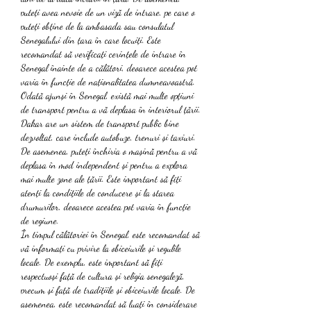
puteți avea nevoie de un viză de intrare, pe care o 
puteți obține de la ambasada sau consulatul 
Senegalului din țara în care locuiți. Este 
recomandat să verificați cerințele de intrare în 
Senegal înainte de a călători, deoarece acestea pot 
varia în funcție de naționalitatea dumneavoastră.
Odată ajunși în Senegal, există mai multe opțiuni 
de transport pentru a vă deplasa în interiorul țării. 
Dakar are un sistem de transport public bine 
dezvoltat, care include autobuze, trenuri și taxiuri. 
De asemenea, puteți închiria o mașină pentru a vă 
deplasa în mod independent și pentru a explora 
mai multe zone ale țării. Este important să fiți 
atenți la condițiile de conducere și la starea 
drumurilor, deoarece acestea pot varia în funcție 
de regiune.
În timpul călătoriei în Senegal, este recomandat să 
vă informați cu privire la obiceiurile și regulile 
locale. De exemplu, este important să fiți 
respectuoși față de cultura și religia senegaleză, 
precum și față de tradițiile și obiceiurile locale. De 
asemenea, este recomandat să luați în considerare 