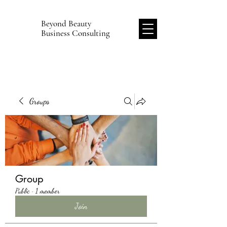
Beyond Beauty
B
Business Consulting
Groups
Group
Public
·
1 member
Join