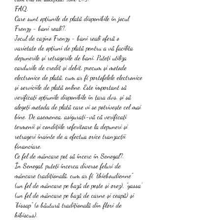
FAQ.
Care sunt opțiunile de plată disponibile în jocul 
Frenzy - bani reali?.
Jocul de cazino Frenzy - bani reali oferă o 
varietate de opțiuni de plată pentru a vă facilita 
depunerile și retragerile de bani. Puteți utiliza 
cardurile de credit și debit, precum și metode 
electronice de plată, cum ar fi portofelele electronice 
și serviciile de plată online. Este important să 
verificați opțiunile disponibile în țara dvs. și să 
alegeți metoda de plată care vi se potrivește cel mai 
bine. De asemenea, asigurați-vă că verificați 
termenii și condițiile referitoare la depuneri și 
retrageri înainte de a efectua orice tranzacții 
financiare.
Ce fel de mâncare pot să încerc în Senegal?.
În Senegal, puteți încerca diverse feluri de 
mâncare tradițională, cum ar fi "thieboudienne" 
(un fel de mâncare pe bază de pește și orez), "yassa" 
(un fel de mâncare pe bază de carne și ceapă) și 
"bissap" (o băutură tradițională din flori de 
hibiscus).