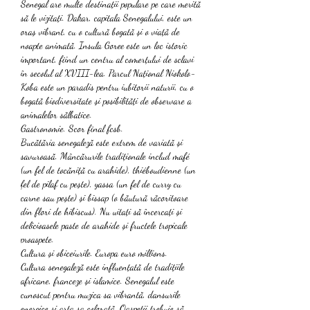
Senegal are multe destinații populare pe care merită 
să le vizitați. Dakar, capitala Senegalului, este un 
oraș vibrant, cu o cultură bogată și o viață de 
noapte animată. Insula Goree este un loc istoric 
important, fiind un centru al comerțului de sclavi 
în secolul al XVIII-lea. Parcul Național Niokolo-
Koba este un paradis pentru iubitorii naturii, cu o 
bogată biodiversitate și posibilități de observare a 
animalelor sălbatice.
Gastronomie. Scor final fcsb.
Bucătăria senegaleză este extrem de variată și 
savuroasă. Mâncărurile tradiționale includ mafé 
(un fel de tocăniță cu arahide), thiéboudienne (un 
fel de pilaf cu pește), yassa (un fel de curry cu 
carne sau pește) și bissap (o băutură răcoritoare 
din flori de hibiscus). Nu uitați să încercați și 
delicioasele paste de arahide și fructele tropicale 
proaspete.
Cultura și obiceiurile. Europa euro millions.
Cultura senegaleză este influențată de tradițiile 
africane, franceze și islamice. Senegalul este 
cunoscut pentru muzica sa vibrantă, dansurile 
energice și arta sa colorată. Oaspeții trebuie să 