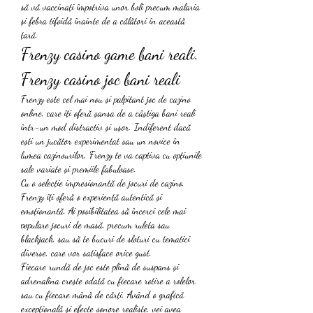
să vă vaccinați împotriva unor boli precum malaria 
și febra tifoidă înainte de a călători în această 
țară.
Frenzy casino game bani reali. 
Frenzy casino joc bani reali
Frenzy este cel mai nou și palpitant joc de cazino 
online, care îți oferă șansa de a câștiga bani reali 
într-un mod distractiv și ușor. Indiferent dacă 
ești un jucător experimentat sau un novice în 
lumea cazinourilor, Frenzy te va captiva cu opțiunile 
sale variate și premiile fabuloase.
Cu o selecție impresionantă de jocuri de cazino, 
Frenzy îți oferă o experiență autentică și 
emoționantă. Ai posibilitatea să încerci cele mai 
populare jocuri de masă, precum ruleta sau 
blackjack, sau să te bucuri de sloturi cu tematici 
diverse, care vor satisface orice gust.
Fiecare rundă de joc este plină de suspans și 
adrenalina crește odată cu fiecare rotire a rolelor 
sau cu fiecare mână de cărți. Având o grafică 
excepțională și efecte sonore realiste, vei avea 