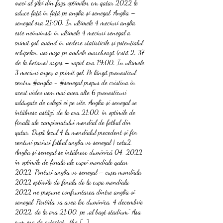
meci al zilei din faza optimilor cm qatar 2022 le 
aduce față în față pe anglia și senegal. Anglia – 
senegal ora 21:00. În ultimele 4 meciuri anglia 
este neînvinsă; în ultimele 4 meciuri senegal a 
primit gol; având în vedere statisticile și potențialul 
echipelor, voi miza pe ambele marchează (cotă 2. 37 
de la betano) argeș – rapid ora 19:00. În ultimele 
3 meciuri argeș a primit gol. Pe lângă pronosticul 
pentru #anglia - #senegal propus de cristina în 
acest video vom mai avea alte 6 pronosticuri 
adăugate de colegii ei pe site. Anglia și senegal se 
întâlnesc astăzi, de la ora 21:00, în optimile de 
finală ale campionatului mondial de fotbal din 
qatar. După locul 4 la mondialul precedent și fin 
ponturi pariuri fotbal anglia vs senegal | cota2. 
Anglia și senegal se întâlnesc duminică 04. 2022 
în optimile de finală ale cupei mondiale qatar 
2022. Ponturi anglia vs senegal – cupa mondiala 
2022 optimile de finala de la cupa mondiala 
2022 ne propune confruntarea dintre anglia si 
senegal. Partida va avea loc duminica, 4 decembrie 
2022, de la ora 21:00, pe „al bayt stadium”. Asa 
cum era de asteptat, „the […]. 