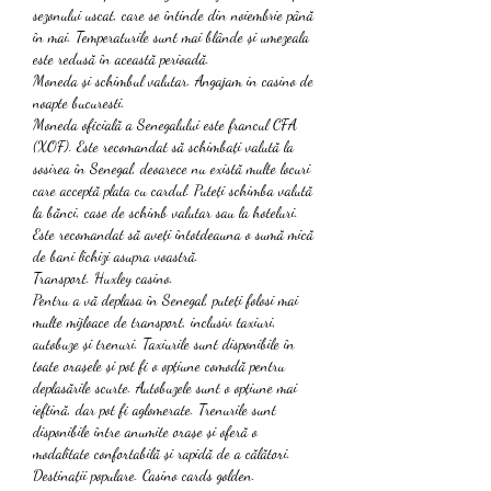
sezonului uscat, care se întinde din noiembrie până 
în mai. Temperaturile sunt mai blânde și umezeala 
este redusă în această perioadă.
Moneda și schimbul valutar. Angajam in casino de 
noapte bucuresti.
Moneda oficială a Senegalului este francul CFA 
(XOF). Este recomandat să schimbați valută la 
sosirea în Senegal, deoarece nu există multe locuri 
care acceptă plata cu cardul. Puteți schimba valută 
la bănci, case de schimb valutar sau la hoteluri. 
Este recomandat să aveți întotdeauna o sumă mică 
de bani lichizi asupra voastră.
Transport. Huxley casino.
Pentru a vă deplasa în Senegal, puteți folosi mai 
multe mijloace de transport, inclusiv taxiuri, 
autobuze și trenuri. Taxiurile sunt disponibile în 
toate orașele și pot fi o opțiune comodă pentru 
deplasările scurte. Autobuzele sunt o opțiune mai 
ieftină, dar pot fi aglomerate. Trenurile sunt 
disponibile între anumite orașe și oferă o 
modalitate confortabilă și rapidă de a călători.
Destinații populare. Casino cards golden.