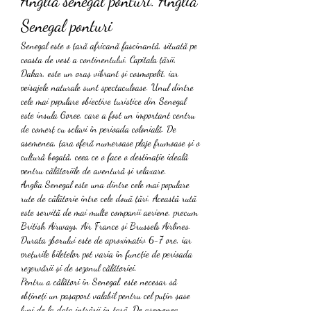
Anglia senegal ponturi. Anglia 
Senegal ponturi
Senegal este o țară africană fascinantă, situată pe 
coasta de vest a continentului. Capitala țării, 
Dakar, este un oraș vibrant și cosmopolit, iar 
peisajele naturale sunt spectaculoase. Unul dintre 
cele mai populare obiective turistice din Senegal 
este insula Goree, care a fost un important centru 
de comerț cu sclavi în perioada colonială. De 
asemenea, țara oferă numeroase plaje frumoase și o 
cultură bogată, ceea ce o face o destinație ideală 
pentru călătoriile de aventură și relaxare.
Anglia Senegal este una dintre cele mai populare 
rute de călătorie între cele două țări. Această rută 
este servită de mai multe companii aeriene, precum 
British Airways, Air France și Brussels Airlines. 
Durata zborului este de aproximativ 6-7 ore, iar 
prețurile biletelor pot varia în funcție de perioada 
rezervării și de sezonul călătoriei.
Pentru a călători în Senegal, este necesar să 
obțineți un pașaport valabil pentru cel puțin șase 
luni de la data intrării în țară. De asemenea, 