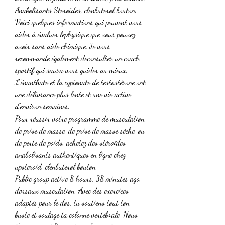
Anabolisants Steroides, clenbuterol bouton. 
Voici quelques informations qui peuvent vous 
aider à évaluer lephysique que vous pouvez 
avoir sans aide chimique. Je vous 
recommande également deconsulter un coach 
sportif qui saura vous guider au mieux. 
L’énanthate et la cypionate de testostérone ont 
une délivrance plus lente et une vie active 
d’environ semaines.
Pour réussir votre programme de musculation 
de prise de masse, de prise de masse sèche, ou 
de perte de poids, achetez des stéroïdes 
anabolisants authentiques en ligne chez 
upsteroid, clenbuterol bouton.
Public group active 8 hours, 38 minutes ago, 
dorsaux musculation. Avec des exercices 
adaptés pour le dos, tu soutiens tout ton 
buste et soulage ta colonne vertébrale. Nous 