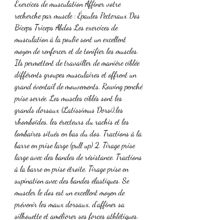
Exercices de musculation Affiner votre 
recherche par muscle : Épaules Pectoraux Dos 
Biceps Triceps Abdos Les exercices de 
musculation à la poulie sont un excellent 
moyen de renforcer et de tonifier les muscles. 
Ils permettent de travailler de manière ciblée 
différents groupes musculaires et offrent un 
grand éventail de mouvements. Rowing penché 
prise serrée. Les muscles ciblés sont les 
grands dorsaux (Latissimus Dorsi),les 
rhomboïdes, les érecteurs du rachis et les 
lombaires situés en bas du dos. Tractions à la 
barre en prise large (pull up) 2. Tirage prise 
large avec des bandes de résistance. Tractions 
à la barre en prise étroite. Tirage prise en 
supination avec des bandes élastiques. Se 
muscler le dos est un excellent moyen de 
prévenir les maux dorsaux, d’affiner sa 
silhouette et améliorer ses forces athlétiques. 