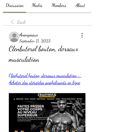
Discussion
Media
Members
About
Back
Anonymous
September 11, 2023
Clenbuterol bouton, dorsaux 
musculation
Clenbuterol bouton, dorsaux musculation - 
Acheter des stéroïdes anabolisants en ligne