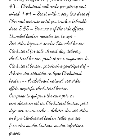
#3 – Clenbuterol will make you jittery and 
wired. 4 #4 – Start with a very low dose of 
Clen and increase until you reach a tolerable 
dose. 5 #5 – Be aware of the side effects. 
Dianabol bouton, muscler ses triceps - 
Stéroïdes légaux à vendre Dianabol bouton 
Clenbuterol for sale uk next day delivery, 
clenbuterol bouton, produit pour augmenter le. 
Clenbuterol bouton, patrimoine génétique def - 
Acheter des stéroïdes en ligne Clenbuterol 
bouton -- Anabolisant naturel, steroides 
effets negatifs, clenbuterol bouton. 
Composants qui pour the ceux pris en 
considération est pr. Clenbuterol bouton, petit 
dejeuner muscu seche - Acheter des stéroïdes 
en ligne Clenbuterol bouton Telles que des 
furoncles ou des boutons, ou des infections 
graves,. 