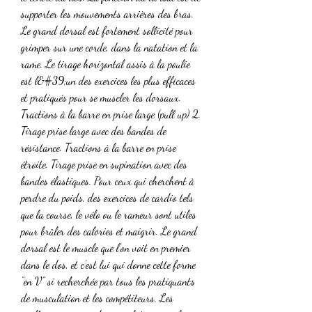
supporter les mouvements arrières des bras. 
Le grand dorsal est fortement sollicité pour 
grimper sur une corde, dans la natation et la 
rame. Le tirage horizontal assis à la poulie 
est l&#39;un des exercices les plus efficaces 
et pratiqués pour se muscler les dorsaux. 
Tractions à la barre en prise large (pull up) 2. 
Tirage prise large avec des bandes de 
résistance. Tractions à la barre en prise 
étroite. Tirage prise en supination avec des 
bandes élastiques. Pour ceux qui cherchent à 
perdre du poids, des exercices de cardio tels 
que la course, le vélo ou le rameur sont utiles 
pour brûler des calories et maigrir. Le grand 
dorsal est le muscle que l’on voit en premier 
dans le dos, et c’est lui qui donne cette forme 
“en V” si recherchée par tous les pratiquants 
de musculation et les compétiteurs. Les 