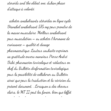
steroids and the oldest one, dukan phase 
d'attaque à volonté.
  acheter anabolisants stéroïdes en ligne cycle.
Dianabol anabolisant 575 mg pour prendre de 
la masse musculaire. Meilleur anabolisant 
pour musculation – ou acheter l hormone de 
croissance – qualité et dosage 
pharmaceutique. Lauteur souhaite exprimer 
sa gratitude envers monsieur Pierre André 
Dubé, pharmacien toxicologue et rédacteur en 
chef du Bulletin dinformation toxicologique, 
pour la possibilité de collaborer au Bulletin 
ainsi que pour la traduction et la révision du 
présent document, . Lorsquon a des cheveux 
clairs, le MT II peut les foncer, bien que leffet 
sur la chevelure soit moindre que sur la peau, 
et passe généralement inaperçu. Il faut 
trouver la bonne combinaison pour gagner du 