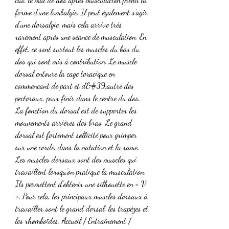
forme d’une lombalgie. Il peut également s’agir 
d’une dorsalgie, mais cela arrive très 
rarement après une séance de musculation. En 
effet, ce sont surtout les muscles du bas du 
dos qui sont mis à contribution. Le muscle 
dorsal entoure la cage toracique en 
commencant de part et d&#39;autre des 
pectoraux, pour finir dans le centre du dos. 
La fonction du dorsal est de supporter les 
mouvements arrières des bras. Le grand 
dorsal est fortement sollicité pour grimper 
sur une corde, dans la natation et la rame. 
Les muscles dorsaux sont des muscles qui 
travaillent lorsqu’on pratique la musculation. 
Ils permettent d’obtenir une silhouette en « V 
». Pour cela, les principaux muscles dorsaux à 
travailler sont le grand dorsal, les trapèzes et 
les rhomboïdes. Accueil / Entraînement / 