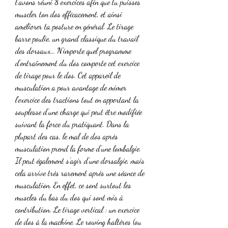
t’avons réuni 8 exercices afin que tu puisses 
muscler ton dos efficacement, et ainsi 
améliorer ta posture en général. Le tirage 
barre poulie, un grand classique du travail 
des dorsaux… N’importe quel programme 
d’entraînement du dos comporte cet exercice 
de tirage pour le dos. Cet appareil de 
musculation a pour avantage de mimer 
l’exercice des tractions tout en apportant la 
souplesse d’une charge qui peut être modifiée 
suivant la force du pratiquant. Dans la 
plupart des cas, le mal de dos après 
musculation prend la forme d’une lombalgie. 
Il peut également s’agir d’une dorsalgie, mais 
cela arrive très rarement après une séance de 
musculation. En effet, ce sont surtout les 
muscles du bas du dos qui sont mis à 
contribution. Le tirage vertical : un exercice 
de dos à la machine. Le rowing haltères (ou 