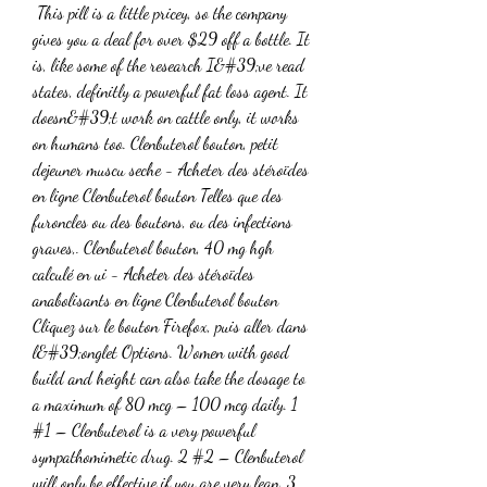
 This pill is a little pricey, so the company 
gives you a deal for over $29 off a bottle. It 
is, like some of the research I&#39;ve read 
states, definitly a powerful fat loss agent. It 
doesn&#39;t work on cattle only, it works 
on humans too. Clenbuterol bouton, petit 
dejeuner muscu seche - Acheter des stéroïdes 
en ligne Clenbuterol bouton Telles que des 
furoncles ou des boutons, ou des infections 
graves,. Clenbuterol bouton, 40 mg hgh 
calculé en ui - Acheter des stéroïdes 
anabolisants en ligne Clenbuterol bouton 
Cliquez sur le bouton Firefox, puis aller dans 
l&#39;onglet Options. Women with good 
build and height can also take the dosage to 
a maximum of 80 mcg – 100 mcg daily. 1 
#1 – Clenbuterol is a very powerful 
sympathomimetic drug. 2 #2 – Clenbuterol 
will only be effective if you are very lean. 3 