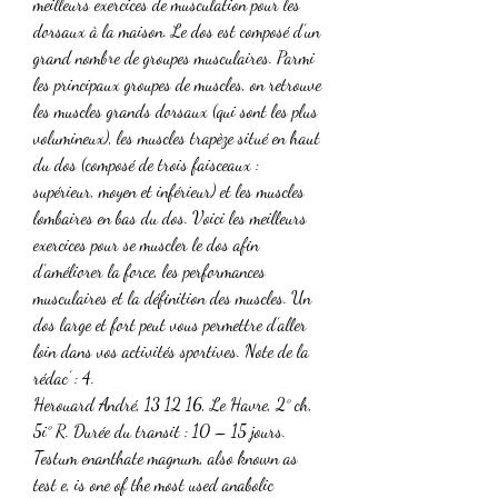
meilleurs exercices de musculation pour les 
dorsaux à la maison. Le dos est composé d’un 
grand nombre de groupes musculaires. Parmi 
les principaux groupes de muscles, on retrouve 
les muscles grands dorsaux (qui sont les plus 
volumineux), les muscles trapèze situé en haut 
du dos (composé de trois faisceaux : 
supérieur, moyen et inférieur) et les muscles 
lombaires en bas du dos. Voici les meilleurs 
exercices pour se muscler le dos afin 
d’améliorer la force, les performances 
musculaires et la définition des muscles. Un 
dos large et fort peut vous permettre d’aller 
loin dans vos activités sportives. Note de la 
rédac’ : 4. 
Herouard André, 13 12 16, Le Havre, 2° ch, 
5i° R. Durée du transit : 10 – 15 jours. 
Testum enanthate magnum, also known as 
test e, is one of the most used anabolic 