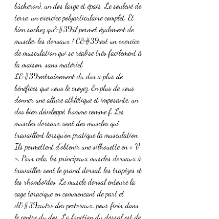
bûcheron), un dos large et épais. Le soulevé de 
terre, un exercice polyarticulaire complet. Et 
bien sachez qu&#39;il permet également de 
muscler les dorsaux ! C&#39;est un exercice 
de musculation qui se réalise très facilement à 
la maison, sans matériel. 
L&#39;entrainement du dos a plus de 
bénéfices que vous le croyez. En plus de vous 
donner une allure athlétique et imposante, un 
dos bien développé, homme comme f. Les 
muscles dorsaux sont des muscles qui 
travaillent lorsqu’on pratique la musculation. 
Ils permettent d’obtenir une silhouette en « V 
». Pour cela, les principaux muscles dorsaux à 
travailler sont le grand dorsal, les trapèzes et 
les rhomboïdes. Le muscle dorsal entoure la 
cage toracique en commencant de part et 
d&#39;autre des pectoraux, pour finir dans 
le centre du dos. La fonction du dorsal est de 