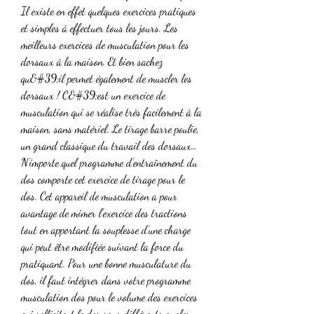
Il existe en effet quelques exercices pratiques 
et simples à effectuer tous les jours. Les 
meilleurs exercices de musculation pour les 
dorsaux à la maison. Et bien sachez 
qu&#39;il permet également de muscler les 
dorsaux ! C&#39;est un exercice de 
musculation qui se réalise très facilement à la 
maison, sans matériel. Le tirage barre poulie, 
un grand classique du travail des dorsaux… 
N’importe quel programme d’entraînement du 
dos comporte cet exercice de tirage pour le 
dos. Cet appareil de musculation a pour 
avantage de mimer l’exercice des tractions 
tout en apportant la souplesse d’une charge 
qui peut être modifiée suivant la force du 
pratiquant. Pour une bonne musculature du 
dos, il faut intégrer dans votre programme 
musculation dos pour le volume des exercices 
qui sollicitent le dos sous différents angles. 