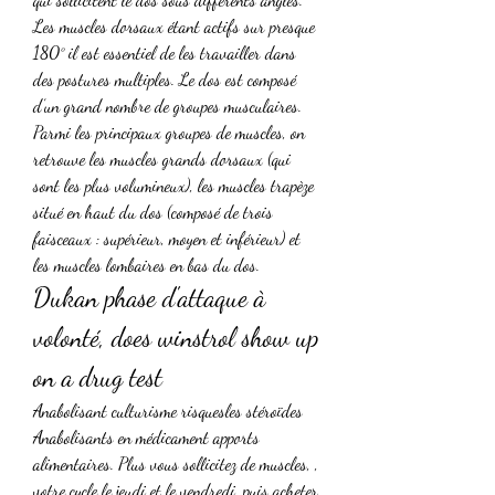
Les muscles dorsaux étant actifs sur presque 
180° il est essentiel de les travailler dans 
des postures multiples. Le dos est composé 
d’un grand nombre de groupes musculaires. 
Parmi les principaux groupes de muscles, on 
retrouve les muscles grands dorsaux (qui 
sont les plus volumineux), les muscles trapèze 
situé en haut du dos (composé de trois 
faisceaux : supérieur, moyen et inférieur) et 
les muscles lombaires en bas du dos. 
Dukan phase d'attaque à 
volonté, does winstrol show up 
on a drug test
Anabolisant culturisme risquesles stéroïdes 
Anabolisants en médicament apports 
alimentaires. Plus vous sollicitez de muscles, , 
votre cycle le jeudi et le vendredi, puis acheter 