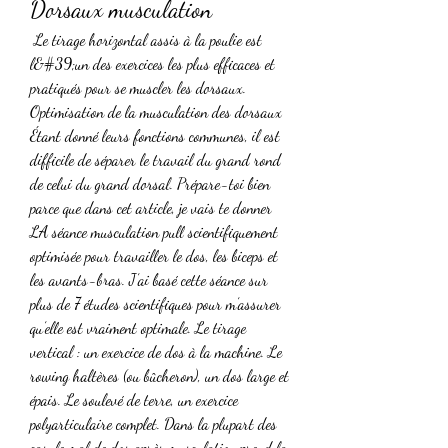
Dorsaux musculation
 Le tirage horizontal assis à la poulie est 
l&#39;un des exercices les plus efficaces et 
pratiqués pour se muscler les dorsaux. 
Optimisation de la musculation des dorsaux 
Étant donné leurs fonctions communes, il est 
difficile de séparer le travail du grand rond 
de celui du grand dorsal. Prépare-toi bien 
parce que dans cet article, je vais te donner 
LA séance musculation pull scientifiquement 
optimisée pour travailler le dos, les biceps et 
les avants-bras. J’ai basé cette séance sur 
plus de 7 études scientifiques pour m’assurer 
qu’elle est vraiment optimale. Le tirage 
vertical : un exercice de dos à la machine. Le 
rowing haltères (ou bûcheron), un dos large et 
épais. Le soulevé de terre, un exercice 
polyarticulaire complet. Dans la plupart des 
cas, le mal de dos après musculation prend la 