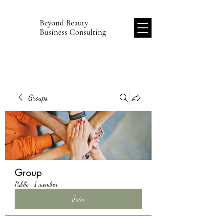
Beyond Beauty
B
Business Consulting
Groups
Group
Public
·
1 member
Join