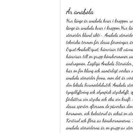
Är anabola
Hur länge är anabola kvar i kroppen, u
länge är anabola kvar i kroppen Hur län
steroider bland akti-. Anabola steroide
tekniska termen för dessa föreningar ä
&quot;Anabol&quot; hänvisar till vävn
hänvisar till en grupp könshormoner so
androgenen. Lagliga Anabola Steroider 
har en fin klang och samtidigt verkar v
anabola steroider finns, men det är ver
din lokala livsmedelsbutik. Anabola ste
tyngdlyftning och olympisk styrkelyft, 
förbättra sin styrka och öka sin kraft. 
dessa sporter eftersom de påverkar den 
hormoner, och kolesterol är också en ster
Kortisol och flera av könshormonerna. D
anabola steroiderna är en grupp av ste