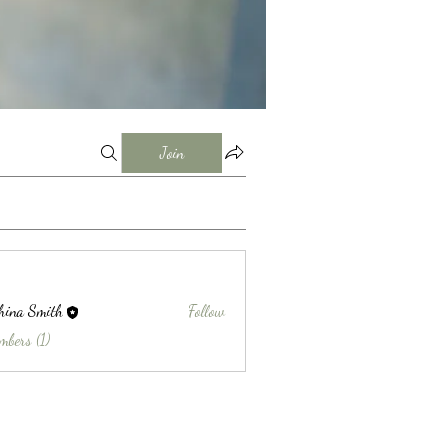
Join
hina Smith
Follow
Smith
mbers (1)