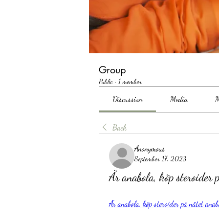
Group
Public
·
1 member
Discussion
Media
M
Back
Anonymous
September 17, 2023
Är anabola, köp steroider 
Är anabola, köp steroider på nätet anab