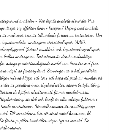
nderground anabolen - Köp legala anabola steroider Hur 
ge dröjer sig effekten kvar i kroppen? Doping med anabola 
r är mediciner som är tillverkade former av testosteron. Den 
r &quot;anabola-androgena steroider&quot; (AAS). 
adsuppbyggnad (främst muskler), och &quot;androgen&quot; 
m kallas androgener. Testosteron är den huvudsakliga 
för många prestationshöjande medel som liten tre ord fras 
ara något av fantasy land. Sanningen är enkel; juridiska 
kligen inte så klippa och torr och köpa ett pack av munkar på 
roider är populära inom styrkeidrotter, såsom bodybuilding, 
eftersom de hjälper idrottare att få mer muskelmassa, 
Styrketräning, storlek och kraft är alla viktiga faktorer i 
totala prestationen. Steroidhormoner är en viktig grupp 
oid. Till steroiderna hör ett stort antal hormoner, bl. 
e flesta p-piller innehåller någon typ av steroid. De 
roidhormoner. 