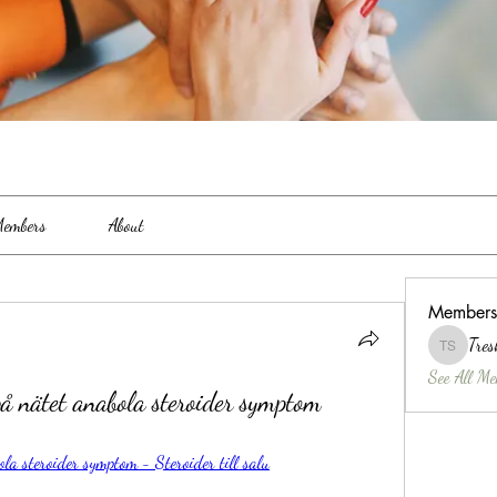
embers
About
Members
Tres
Treshina 
See All Me
på nätet anabola steroider symptom
ola steroider symptom - Steroider till salu