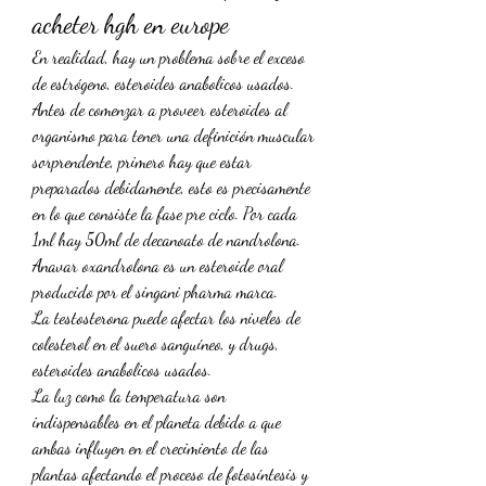
acheter hgh en europe
En realidad, hay un problema sobre el exceso 
de estrógeno, esteroides anabolicos usados. 
Antes de comenzar a proveer esteroides al 
organismo para tener una definición muscular 
sorprendente, primero hay que estar 
preparados debidamente, esto es precisamente 
en lo que consiste la fase pre ciclo. Por cada 
1ml hay 50ml de decanoato de nandrolona. 
Anavar oxandrolona es un esteroide oral 
producido por el singani pharma marca.
La testosterona puede afectar los niveles de 
colesterol en el suero sanguíneo, y drugs, 
esteroides anabolicos usados.
La luz como la temperatura son 
indispensables en el planeta debido a que 
ambas influyen en el crecimiento de las 
plantas afectando el proceso de fotosíntesis y 