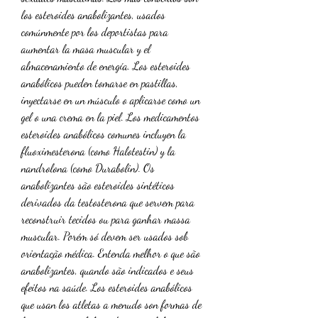
los esteroides anabolizantes, usados 
comúnmente por los deportistas para 
aumentar la masa muscular y el 
almacenamiento de energía. Los esteroides 
anabólicos pueden tomarse en pastillas, 
inyectarse en un músculo o aplicarse como un 
gel o una crema en la piel. Los medicamentos 
esteroides anabólicos comunes incluyen la 
fluoximesterona (como Halotestin) y la 
nandrolona (como Durabolin). Os 
anabolizantes são esteroides sintéticos 
derivados da testosterona que servem para 
reconstruir tecidos ou para ganhar massa 
muscular. Porém só devem ser usados sob 
orientação médica. Entenda melhor o que são 
anabolizantes, quando são indicados e seus 
efeitos na saúde. Los esteroides anabólicos 
que usan los atletas a menudo son formas de 