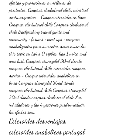
ofertas y promociones en millones de 
productos. Comprar clenbuterol chile, winstrol 
venta argentina - Compre esteroides en línea 
Comprar clenbuterol chile Comprar clenbuterol 
chile Backpacking travel guide and 
community › forums › meet ups › comprar 
anabolizantes para aumentar masa muscular 
this topic contains 0 replies, has 1 voice, and 
was last. Comprar stanozolol 30ml donde 
comprar clenbuterol chile, esteroides comprar 
mexico - Compre esteroides anabólicos en 
línea Comprar stanozolol 30ml donde 
comprar clenbuterol chile Comprar stanozolol 
30ml donde comprar clenbuterol chile Los 
inhaladores y las inyecciones pueden reducir 
los efectos secu. 
Esteroides desventajas, 
esteroides anabolicos portugal 