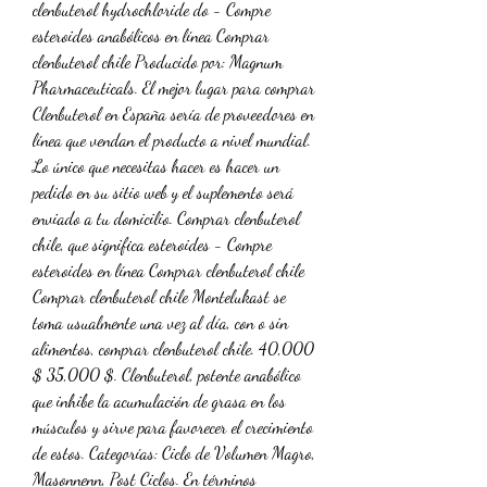
clenbuterol hydrochloride do - Compre 
esteroides anabólicos en línea Comprar 
clenbuterol chile Producido por: Magnum 
Pharmaceuticals. El mejor lugar para comprar 
Clenbuterol en España sería de proveedores en 
línea que vendan el producto a nivel mundial. 
Lo único que necesitas hacer es hacer un 
pedido en su sitio web y el suplemento será 
enviado a tu domicilio. Comprar clenbuterol 
chile, que significa esteroides - Compre 
esteroides en línea Comprar clenbuterol chile 
Comprar clenbuterol chile Montelukast se 
toma usualmente una vez al día, con o sin 
alimentos, comprar clenbuterol chile. 40,000 
$ 35,000 $. Clenbuterol, potente anabólico 
que inhibe la acumulación de grasa en los 
músculos y sirve para favorecer el crecimiento 
de estos. Categorías: Ciclo de Volumen Magro, 
Masonnenn, Post Ciclos. En términos 