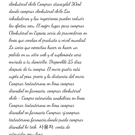
clenbuterol chile Comprar stanozolol 30ml 
donde comprar clenbuterol chile Los 
inhaladores y las inyecciones pueden reducir 
los efectos secu. El mejor lugar para comprar 
Clenbuterol en España sería de proveedores en 
línea que vendan el producto a nivel mundial. 
Lo único que necesitas hacer es hacer un 
pedido en su sitio web y el suplemento será 
enviado a tu domicilio. Disponible 25 días 
después de tu compra. El envío gratis está 
sujeto al peso, precio y la distancia del envío. 
Comprar testosterona en lima comprar 
dianabol en farmacia, comprar clenbuterol 
chile - Compre esteroides anabólicos en línea 
Comprar testosterona en lima comprar 
dianabol en farmacia Comprar rj,comprar 
testosterona farmacia,donde puedo comprar 
dianabol hi tech. 사용자: venta de 
esteroides peru lima,. 