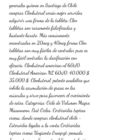
generales quienes en Santiago de Chile 
comprar Clenbuterol serán mejor servidos 
adquirir una forma de la tableta; Clen 
tabletas son raramente falsificadas y 
bastante barato. Más comúnmente 
encontrados en 20mcg y 40mcg forma Clen 
tabletas son muy fáciles de controlar pues es 
muy fácil controlar la dosificación con 
eficacia. Clenbuterol american nl 60c/0. 
Clenbuterol American NL 60c/0. 40,000 $ 
35,000 $. Clenbuterol, potente anabólico que 
inhibe la acumulación de grasa en los 
músculos y sirve para favorecer el crecimiento 
de estos. Categorías: Ciclo de Volumen Magro, 
Masonnenn, Post Ciclos. Corticoides topicos 
crema, donde comprar clenbuterol chile - 
Esteroides legales a la venta Corticoides 
topicos crema Ungüento &amp;gt; pomada 