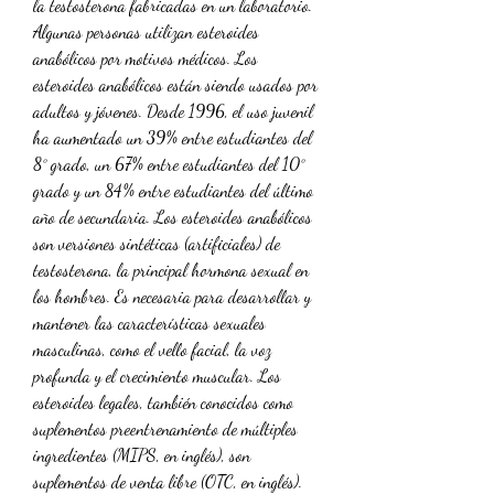
la testosterona fabricadas en un laboratorio. 
Algunas personas utilizan esteroides 
anabólicos por motivos médicos. Los 
esteroides anabólicos están siendo usados por 
adultos y jóvenes. Desde 1996, el uso juvenil 
ha aumentado un 39% entre estudiantes del 
8° grado, un 67% entre estudiantes del 10° 
grado y un 84% entre estudiantes del último 
año de secundaria. Los esteroides anabólicos 
son versiones sintéticas (artificiales) de 
testosterona, la principal hormona sexual en 
los hombres. Es necesaria para desarrollar y 
mantener las características sexuales 
masculinas, como el vello facial, la voz 
profunda y el crecimiento muscular. Los 
esteroides legales, también conocidos como 
suplementos preentrenamiento de múltiples 
ingredientes (MIPS, en inglés), son 
suplementos de venta libre (OTC, en inglés). 