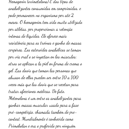
Hemogenin (oximetolona) É dos tipos de 
anabolizantes consumidos em comprimidos, e 
pode permanecer no organismo por até 2 
meses. O hemogenim tem sido muito utilizado 
por atletas, por proporcionar a retenção 
intensa de líquidos. Ele oferece mais 
resistência para os treinos e ganho de massa 
corpórea. Los esteroides anabólicos se toman 
por vía oral o se inyectan en los músculos; 
otros se aplican a la piel en forma de crema o 
gel. Las dosis que toman las personas que 
abusan de ellos pueden ser entre 10 a 100 
veces más que las dosis que se recetan para 
tratar afecciones médicas. De fato, 
Metenolona é um entre os anabolizantes para 
ganhar massa muscular usado para a fase 
pré-competição, chamada também de pre-
contest. Mundialmente é conhecido como 
Primobolan e era o preferido por ninguém 