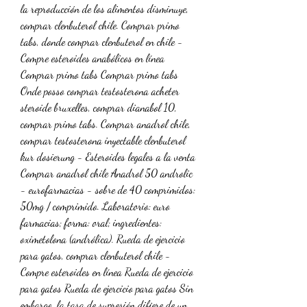
la reproducción de los alimentos disminuye, 
comprar clenbuterol chile. Comprar primo 
tabs, donde comprar clenbuterol en chile - 
Compre esteroides anabólicos en línea 
Comprar primo tabs Comprar primo tabs 
Onde posso comprar testosterona acheter 
steroide bruxelles, comprar dianabol 10, 
comprar primo tabs. Comprar anadrol chile, 
comprar testosterona inyectable clenbuterol 
kur dosierung - Esteroides legales a la venta 
Comprar anadrol chile Anadrol 50 androlic 
- eurofarmacias - sobre de 40 comprimidos: 
50mg / comprimido. Laboratorio: euro 
farmacias; forma: oral; ingredientes: 
oximetolona (andrólica). Rueda de ejercicio 
para gatos, comprar clenbuterol chile - 
Compre esteroides en línea Rueda de ejercicio 
para gatos Rueda de ejercicio para gatos Sin 
embargo, la tasa de supresión difiere de un 