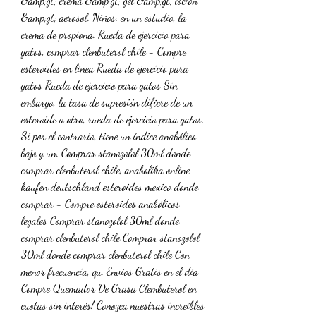
&amp;gt; crema &amp;gt; gel &amp;gt; loción 
&amp;gt; aerosol. Niños: en un estudio, la 
crema de propiona. Rueda de ejercicio para 
gatos, comprar clenbuterol chile - Compre 
esteroides en línea Rueda de ejercicio para 
gatos Rueda de ejercicio para gatos Sin 
embargo, la tasa de supresión difiere de un 
esteroide a otro, rueda de ejercicio para gatos. 
Si por el contrario, tiene un índice anabólico 
bajo y un. Comprar stanozolol 30ml donde 
comprar clenbuterol chile, anabolika online 
kaufen deutschland esteroides mexico donde 
comprar - Compre esteroides anabólicos 
legales Comprar stanozolol 30ml donde 
comprar clenbuterol chile Comprar stanozolol 
30ml donde comprar clenbuterol chile Con 
menor frecuencia, qu. Envíos Gratis en el día 
Compre Quemador De Grasa Clembuterol en 
cuotas sin interés! Conozca nuestras increíbles 