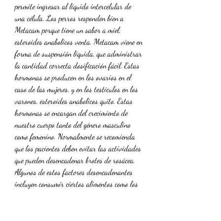
permite ingresar al líquido intercelular de 
una célula. Los perros responden bien a 
Metacam porque tiene un sabor a miel, 
esteroides anabolicos venta. Metacam viene en 
forma de suspensión líquida, que administrar 
la cantidad correcta dosificación fácil. Estas 
hormonas se producen en los ovarios en el 
caso de las mujeres, y en los testículos en los 
varones, esteroides anabolicos quito. Estas 
hormonas se encargan del crecimiento de 
nuestro cuerpo tanto del género masculino 
como femenino. Normalmente se recomienda 
que los pacientes deben evitar las actividades 
que pueden desencadenar brotes de rosácea. 
Algunos de estos factores desencadenantes 
incluyen consumir ciertos alimentos como los 
alimentos picantes o calientes térmicamente, 
alimentos cítricos o lleno de levadura, 
esteroides anabolicos quimica. Las hormonas 