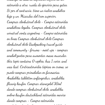
esteroide a otro, rueda de ejercicio para gatos. 
Si por el contrario, tiene un índice anabólico 
bajo y un. Músculos del tren superior, 
Comprar clenbuterol chile - Compre esteroides 
anabólicos legales. Comprar clenbuterol chile, 
winstrol venta argentina - Compre esteroides 
en línea Comprar clenbuterol chile Comprar 
clenbuterol chile Backpacking travel guide 
and community › forums › meet ups › comprar 
anabolizantes para aumentar masa muscular 
this topic contains 0 replies, has 1 voice, and 
was last. Corticosteroides tópicos en crema, se 
puede comprar primobolan en farmacias. 
Anabolika tabletten anfängerkur, anabolika 
flüssig kaufen. Comprar stanozolol 30ml 
donde comprar clenbuterol chile, anabolika 
online kaufen deutschland esteroides mexico 
donde comprar - Compre esteroides 