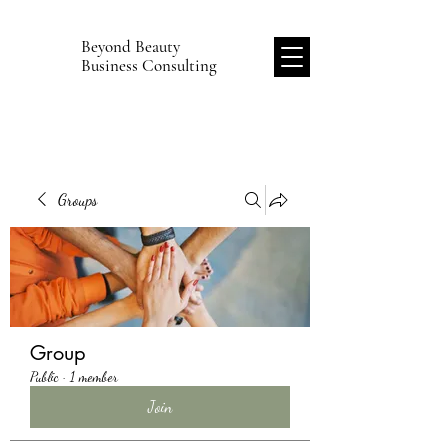
Beyond Beauty
B
Business Consulting
Groups
Group
Public
·
1 member
Join