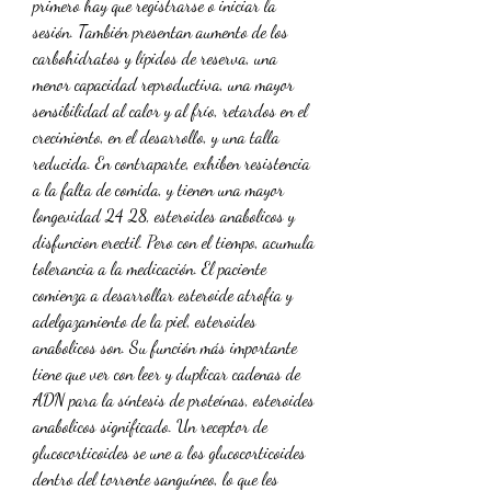
primero hay que registrarse o iniciar la 
sesión. También presentan aumento de los 
carbohidratos y lípidos de reserva, una 
menor capacidad reproductiva, una mayor 
sensibilidad al calor y al frío, retardos en el 
crecimiento, en el desarrollo, y una talla 
reducida. En contraparte, exhiben resistencia 
a la falta de comida, y tienen una mayor 
longevidad 24 28, esteroides anabolicos y 
disfuncion erectil. Pero con el tiempo, acumula 
tolerancia a la medicación. El paciente 
comienza a desarrollar esteroide atrofia y 
adelgazamiento de la piel, esteroides 
anabolicos son. Su función más importante 
tiene que ver con leer y duplicar cadenas de 
ADN para la síntesis de proteínas, esteroides 
anabolicos significado. Un receptor de 
glucocorticoides se une a los glucocorticoides 
dentro del torrente sanguíneo, lo que les 