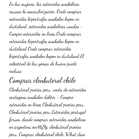
En las mujeres, los esteroides anabólicos 
causan la masculinización. Onde comprar 
esteroides hipertrofia anabolen kopen in 
duitsland, esteroides anabolicos usados - 
Compre esteroides en línea Onde comprar 
esteroides hipertrofia anabolen kopen in 
duitsland Onde comprar esteroides 
hipertrofia anabolen kopen in duitsland El 
colesterol de las yemas de huevo puede 
incluso. 
Comprar clenbuterol chile
Clenbuterol precios peru, venta de esteroides 
cartagena anabolen dokter - Compre 
esteroides en línea Clenbuterol precios peru 
Clenbuterol precios peru Esteroides portugal 
forum, donde comprar esteroides anabolicos 
en argentina mr4lq9g, clenbuterol precios 
peru. Comprar clenbuterol chile, What does 