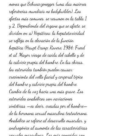
menos que Schwarzenegger (uma das maiores 
referências mundiais no bodybuilder). Los 
efectos más comunes, se resumen en la tabla 1 
y 2. Dependiendo del órgano que se afecte, se 
dividen en: a) Hepáticos: la hepatotoxicidad 
se refleja en la elevación de la función 
hepática (Haupt &amp; Rovere, 1984; Freed 
et al. Mayor riesgo de caída del cabello y de 
la calvicie propia del hombre. En las chicas, 
los esteroides también pueden causar: 
crecimiento del vello facial y corporal típico 
del hombre y calvicie propia del hombre. 
Cambio de la voz hacia una más grave. Los 
esteroides anabólicos son variaciones 
sintéticas —es decir, creadas por el hombre— 
de la hormona sexual masculina testosterona. 
Anabólico se refiere al desarrollo muscular, y 
androgénico al aumento de las características 
sexuales masculinas. Los más conocidos son 