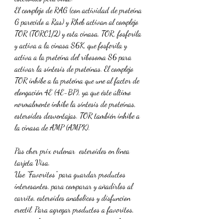
El complejo de RAG (con actividad de proteína 
G parecido a Ras) y Rheb activan al complejo 
TOR (TORC1/2) y esta cinasa, TOR, fosforila 
y activa a la cinasa S6K, que fosforila y 
activa a la proteína del ribosoma S6 para 
activar la síntesis de proteínas. El complejo 
TOR inhibe a la proteína que une al factor de 
elongación 4E (4E-BP), ya que éste último 
normalmente inhibe la síntesis de proteínas, 
esteroides desventajas. TOR también inhibe a 
la cinasa de AMP (AMPK).
Pas cher prix ordenar  esteroides en línea 
tarjeta Visa.
Use "Favoritos" para guardar productos 
interesantes, para comparar y añadirlos al 
carrito, esteroides anabolicos y disfuncion 
erectil. Para agregar productos a favoritos, 