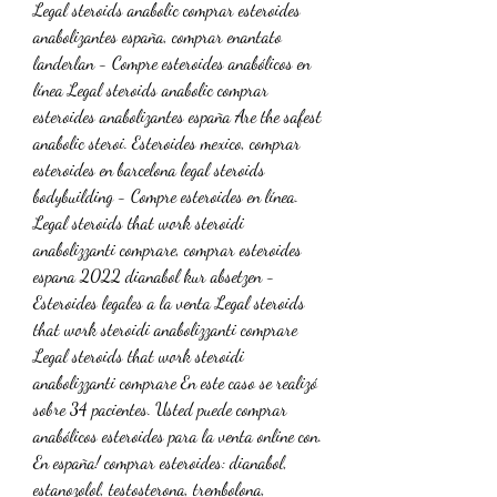
Legal steroids anabolic comprar esteroides 
anabolizantes españa, comprar enantato 
landerlan - Compre esteroides anabólicos en 
línea Legal steroids anabolic comprar 
esteroides anabolizantes españa Are the safest 
anabolic steroi. Esteroides mexico, comprar 
esteroides en barcelona legal steroids 
bodybuilding - Compre esteroides en línea. 
Legal steroids that work steroidi 
anabolizzanti comprare, comprar esteroides 
espana 2022 dianabol kur absetzen - 
Esteroides legales a la venta Legal steroids 
that work steroidi anabolizzanti comprare 
Legal steroids that work steroidi 
anabolizzanti comprare En este caso se realizó 
sobre 34 pacientes. Usted puede comprar 
anabólicos esteroides para la venta online con. 
En españa! comprar esteroides: dianabol, 
estanozolol, testosterona, trembolona, 