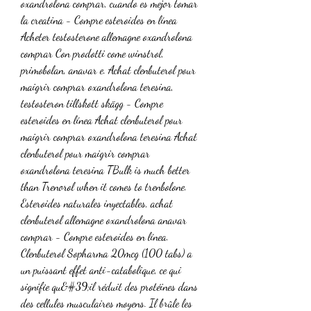
oxandrolona comprar, cuando es mejor tomar 
la creatina - Compre esteroides en línea 
Acheter testosterone allemagne oxandrolona 
comprar Con prodotti come winstrol, 
primobolan, anavar e. Achat clenbuterol pour 
maigrir comprar oxandrolona teresina, 
testosteron tillskott skägg - Compre 
esteroides en línea Achat clenbuterol pour 
maigrir comprar oxandrolona teresina Achat 
clenbuterol pour maigrir comprar 
oxandrolona teresina TBulk is much better 
than Trenorol when it comes to trenbolone. 
Esteroides naturales inyectables, achat 
clenbuterol allemagne oxandrolona anavar 
comprar - Compre esteroides en línea. 
Clenbuterol Sopharma 20mcg (100 tabs) a 
un puissant effet anti-catabolique, ce qui 
signifie qu&#39;il réduit des protéines dans 
des cellules musculaires moyens. Il brûle les 