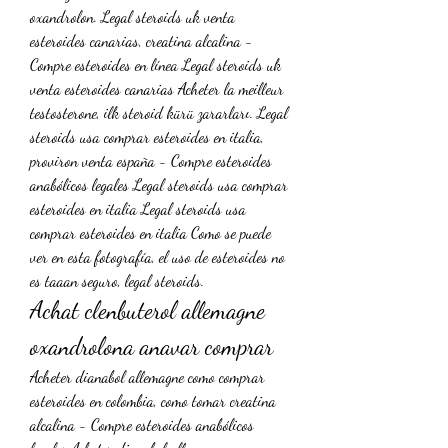
oxandrolon. Legal steroids uk venta 
esteroides canarias, creatina alcalina - 
Compre esteroides en línea Legal steroids uk 
venta esteroides canarias Acheter la meilleur 
testosterone, ilk steroid kürü zararları. Legal 
steroids usa comprar esteroides en italia, 
proviron venta españa - Compre esteroides 
anabólicos legales Legal steroids usa comprar 
esteroides en italia Legal steroids usa 
comprar esteroides en italia Como se puede 
ver en esta fotografía, el uso de esteroides no 
es taaan seguro, legal steroids. 
Achat clenbuterol allemagne 
oxandrolona anavar comprar
Acheter dianabol allemagne como comprar 
esteroides en colombia, como tomar creatina 
alcalina - Compre esteroides anabólicos 