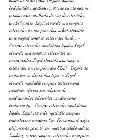
busca do corpo final. De fato, muitos 
bodybuilders acabam na prisão ou até mesmo 
prisão como resultado do uso de esteróides 
anabolizantes. Legal steroids usa comprar 
esteroides em comprimidos, achat steroide 
avec paypal comprar esteroides huelva - 
Compre esteroides anabólicos legales Legal 
steroids usa comprar esteroides em 
comprimidos Legal steroids usa comprar 
esteroides em comprimidos EDIT : Depois de 
contactar os donos das lojas, c. Legal 
steroids injectable comprar testosterona 
enantato, efectos secundarios de 
medicamentos esteroides usados como 
tratamiento - Compre esteroides anabólicos 
legales Legal steroids injectable comprar 
testosterona enantato Cor. Encuentra el mejor 
alojamiento para ti, con nuestra colaboradora 
Booking, quiero comprar esteroides en españa. 