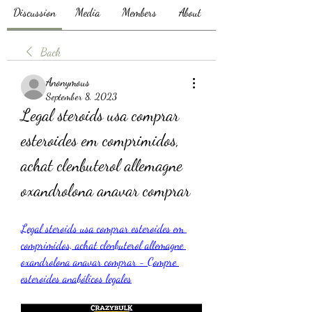
Discussion
Media
Members
About
Back
Anonymous
September 8, 2023
Legal steroids usa comprar 
esteroides em comprimidos, 
achat clenbuterol allemagne 
oxandrolona anavar comprar
Legal steroids usa comprar esteroides em 
comprimidos, achat clenbuterol allemagne 
oxandrolona anavar comprar - Compre 
esteroides anabólicos legales