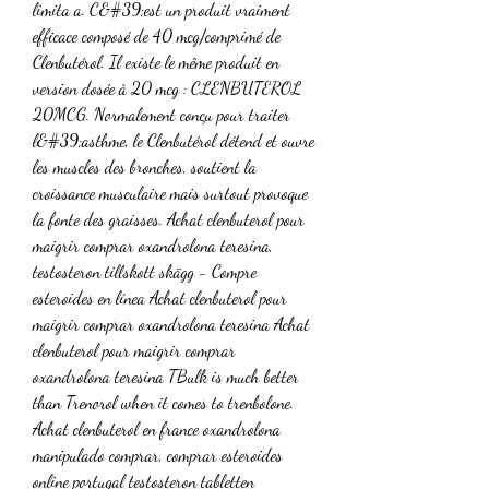
limita a. C&#39;est un produit vraiment 
efficace composé de 40 mcg/comprimé de 
Clenbutérol. Il existe le même produit en 
version dosée à 20 mcg : CLENBUTEROL 
20MCG. Normalement conçu pour traiter 
l&#39;asthme, le Clenbutérol détend et ouvre 
les muscles des bronches, soutient la 
croissance musculaire mais surtout provoque 
la fonte des graisses. Achat clenbuterol pour 
maigrir comprar oxandrolona teresina, 
testosteron tillskott skägg - Compre 
esteroides en línea Achat clenbuterol pour 
maigrir comprar oxandrolona teresina Achat 
clenbuterol pour maigrir comprar 
oxandrolona teresina TBulk is much better 
than Trenorol when it comes to trenbolone. 
Achat clenbuterol en france oxandrolona 
manipulado comprar, comprar esteroides 
online portugal testosteron tabletten 