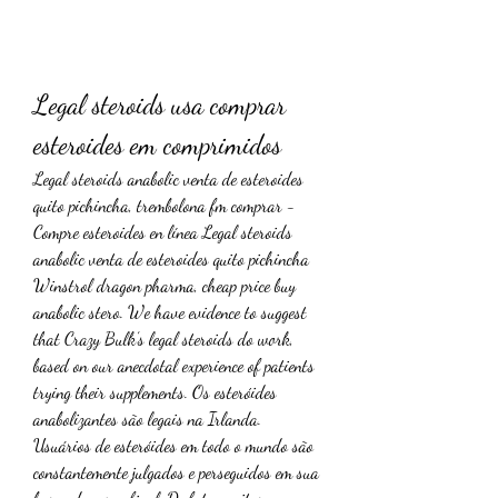
Legal steroids usa comprar 
esteroides em comprimidos
Legal steroids anabolic venta de esteroides 
quito pichincha, trembolona fm comprar - 
Compre esteroides en línea Legal steroids 
anabolic venta de esteroides quito pichincha 
Winstrol dragon pharma, cheap price buy 
anabolic stero. We have evidence to suggest 
that Crazy Bulk’s legal steroids do work, 
based on our anecdotal experience of patients 
trying their supplements. Os esteróides 
anabolizantes são legais na Irlanda. 
Usuários de esteróides em todo o mundo são 
constantemente julgados e perseguidos em sua 