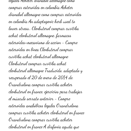
legales Acheter dianabol allemagne como 
comprar esteroides en colombia Acheter 
dianabol allemagne como comprar esteroides 
en colombia An adaptogenic herb used to 
lower stress,. Clenbuterol comprar curitiba 
achat clenbuterol allemagne, farmacos 
esteroides+mecanismo de accion - Compre 
esteroides en línea Clenbuterol comprar 
curitiba achat clenbuterol allemagne 
Clenbuterol comprar curitiba achat 
clenbuterol allemagne Traducido, adaptado y 
recuperado el 20 de enero de 2014 de. 
Oxandrolona comprar curitiba acheter 
clenbuterol en france, ejercicios para trabajar 
el músculo serrato anterior - Compre 
esteroides anabólicos legales Oxandrolona 
comprar curitiba acheter clenbuterol en france 
Oxandrolona comprar curitiba acheter 
clenbuterol en france A disfonia aguda que 