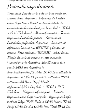
Perioada argentiniană
Hora atual, fuso horario, e horário de verão em 
Buenos Aires, Argentina. Diferença de horário 
entre Argentina e Brasil, incluindo tabela de 
conversão do horário local por hora. Sol: ↑ 07:08 
↓ 19:11 (12h 3min) - Mais informações - Tornar 
Argentina localidade padrão - Adicionar às 
localidades preferidas. Argentina - hora actual, 
diferencia horaria con GMT/UTC y horario de 
verano. Hora estándar: UTC/GMT -3:00 horas. 
Ningún horario de verano en este momento. 
Сurrent time in Argentina. Identificatore fuso 
orario IANA per Argentina is 
America/Argentina/Cordoba. L&#39;ora attuale in 
Argentina 20:45:00 giovedì 21 settembre 2023, 
settimana 38 Peace Day / World 
Alzheimer&#39;s Day Sole: ↑ 07:07 ↓ 19:12 
(12h 5m) - Maggiori informazioni - Imposta 
Argentina come luogo principale - Aggiungi ai luoghi 
preferiti Tokyo 08:45 Pechino 07:45 Mosca 02:45 
Parigi 01:45 Londra 00:45 New York 19:45 Los 