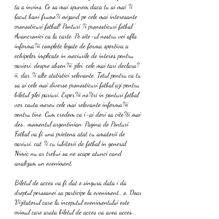
ta a invins. Ce sa mai spunem daca tu ai mai ?i 
facut bani frumo?i mizand pe cele mai interesante 
pronosticuri fotbal! Ponturi ?i pronosticuri fotbal ' 
Avancronici ca la carte. Pe site-ul nostru vei afla 
informa?ii complete legate de forma sportiva a 
echipelor implicate in meciurile de interes pentru 
pariori, despre absen?ii zilei, cele mai tari declara?
ii, dar ?i alte statistici relevante. Totul pentru ca tu 
sa ai cele mai diverse pronosticuri fotbal azi pentru 
biletul zilei pariuri. Exper?ii no?tri in ponturi fotbal 
vor cauta mereu cele mai relevante informa?ii 
pentru tine. Cum credem ca i-ai dori sa cite?ti mai 
des., momentul argentinian. Pagina de Ponturi 
Fotbal va fi una prietena atat cu amatorii de 
pariuri, cat ?i cu iubitorii de fotbal in general. 
Nimic nu ar trebui sa ne scape atunci cand 
analizam un eveniment.
Biletul de acces va fi dat o singura data i da 
dreptul persoanei sa participe la eveniment., o. Doar 
Vizitatorul care la inceputul evenimentului este 
primul care arata biletul de acces va avea acces.. 