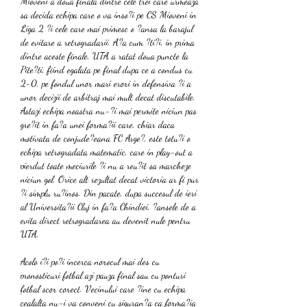
Mioveni a doua finala dintre cele trei care urmeaza 
sa decida echipa care o va inso?i pe CS Mioveni in 
Liga 2 ?i cele care mai primesc o ?ansa la barajul 
de evitare a retrogradarii. A?a cum ?ti?i, in prima 
dintre aceste finale, UTA a ratat doua puncte la 
Pite?ti, fiind egalata pe final dupa ce a condus cu 
2-0, pe fondul unor mari erori in defensiva ?i a 
unor decizii de arbitraj mai mult decat discutabile. 
Astazi echipa noastra nu-?i mai permite niciun pas 
gre?it in fa?a unei forma?ii care, chiar daca 
motivata de conjude?eana FC Arge?, este totu?i o 
echipa retrogradata matematic, care in play-out a 
pierdut toate meciurile ?i nu a reu?it sa marcheze 
niciun gol. Orice alt rezultat decat victoria ar fi pur 
?i simplu ru?inos. Din pacate, dupa succesul de ieri 
al Universita?ii Cluj in fa?a Chindiei, ?ansele de a 
evita direct retrogradarea au devenit nule pentru 
UTA.
Acolo i?i po?i incerca norocul mai des cu 
pronosticuri fotbal azi pauza final sau cu ponturi 
fotbal scor corect. Vecinului care ?ine cu echipa 
cealalta nu-i va conveni cu siguran?a ca forma?ia 