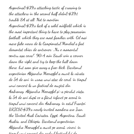
Argentina&#39;s attacking tactic of crossing to 
the attackers in the second half didn&#39;t 
trouble SA at all. Not to mention 
Argentina&#39;s lack of a solid midfield which is 
the most important thing to have to play possession 
football, which they are most familiar with. Cel mai 
mare fake news de la Campionatul Mondial a fost 
demontat chiar de antrenor: „Nu e momentul 
pentru așa ceva!”. 90+4 min Saudi win a corner 
down the right and try to keep the ball down 
there, but soon give away a free-kick. Baritonul 
argentinian Alejandro Meerapfel a murit la vârsta 
de 54 de ani, în urma unui atac de cord, în timpul 
unui concert la un festival de muzică din 
Ambronay. Alejandro Meerapfel și-a pierdut viața, 
la 54 de ani după ce a făcut infarct pe scenă în 
timpul unui concert din Ambronay, în estul Franței. 
BRICS&#39;s newly invited members are Iran, 
the United Arab Emirates, Egypt, Argentina, Saudi 
Arabia, and Ethiopia. Baritonul argentinian 
Alejandro Meerapfel a murit pe scenă, vineri, în 
timpul unui concert din cadrul festivalului de 