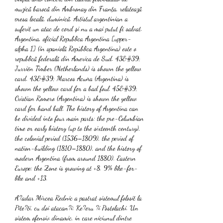
muzică barocă din Ambronay din Franța, relatează 
presa locală, duminică. Artistul argentinian a 
suferit un atac de cord şi nu a mai putut fi salvat. 
Argentina, oficial Republica Argentina [upper-
alpha 1] (în spaniolă República Argentina) este o 
republică federală din America de Sud. 43&#39; 
Jurriën Timber (Netherlands) is shown the yellow 
card. 43&#39; Marcos Acuña (Argentina) is 
shown the yellow card for a bad foul. 45&#39; 
Cristian Romero (Argentina) is shown the yellow 
card for hand ball. The history of Argentina can 
be divided into four main parts: the pre-Columbian 
time or early history (up to the sixteenth century), 
the colonial period (1536–1809), the period of 
nation-building (1810–1880), and the history of 
modern Argentina (from around 1880). Eastern 
Europe: the Zone is growing at +8. 9% like-for-
like and +13. 
A?adar Mircea Rednic a pastrat sistemul folosit la 
Pite?ti, cu doi atacan?i: Ke?eru ?i Postolachi. Un 
sistem ofensiv dinamic, in care niciunul dintre 