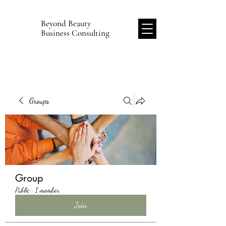
Beyond Beauty
B
Business Consulting
Groups
Group
Public
·
1 member
Join