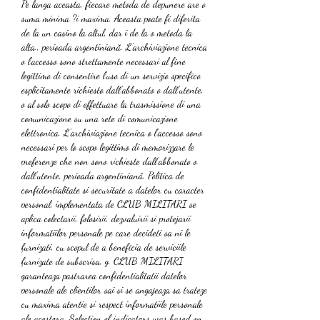
Pe langa aceasta, fiecare metoda de depunere are o 
suma minima ?i maxima. Aceasta poate fi diferita 
de la un casino la altul, dar i de la o metoda la 
alta., perioada argentiniană. L'archiviazione tecnica 
o l'accesso sono strettamente necessari al fine 
legittimo di consentire l'uso di un servizio specifico 
esplicitamente richiesto dall'abbonato o dall'utente, 
o al solo scopo di effettuare la trasmissione di una 
comunicazione su una rete di comunicazione 
elettronica. L'archiviazione tecnica o l'accesso sono 
necessari per lo scopo legittimo di memorizzare le 
preferenze che non sono richieste dall'abbonato o 
dall'utente, perioada argentiniană. Politica de 
confidentialitate si securitate a datelor cu caracter 
personal, implementata de CLUB MILITARI se 
aplica colectarii, folosirii, dezvaluirii si protejarii 
informatiilor personale pe care decideti sa ni le 
furnizati, cu scopul de a beneficia de serviciile 
furnizate de subscrisa, g. CLUB MILITARI 
garanteaza pastrarea confidentialitatii datelor 
personale ale clientilor sai si se angajeaza sa trateze 
cu maxima atentie si respect informatiile personale 
ale acestora. Selection of indicators was based on 