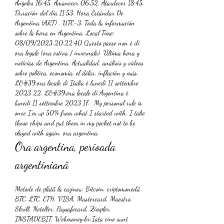
Angeles 16:45. Amanecer 06:52, Atardecer 18:45, 
Duración del día 11:53. Hora Estándar De 
Argentina (ART) , UTC-3. Toda la información 
sobre la hora en Argentina. Local Time: 
08/09/2023 20:22:40 Questo paese non è di 
ora legale (ora estiva / invernale). Última hora y 
noticias de Argentina. Actualidad, análisis y vídeos 
sobre política, economía, el dólar, inflación y más. 
L&#39;ora locale di Italia è lunedì 11 settembre 
2023 22. L&#39;ora locale di Argentina è 
lunedì 11 settembre 2023 17.  My personal rule is 
once I'm up 50% from what I started with, I take 
those chips and put them in my pocket not to be 
played with again, ora argentina.
Ora argentina, perioada 
argentiniană
Metode de plată la cazinou: Bitcoin, criptomonedă 
BTC, LTC, ETH, VISA, Mastercard, Maestro, 
Skrill, Neteller, Paysafecard, Zimpler, 
INSTADEBIT, Webmoney<br>Iata cine sunt 