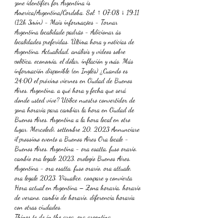
zone identifier for Argentina is 
America/Argentina/Cordoba. Sol: ↑ 07:08 ↓ 19:11 
(12h 3min) - Mais informações - Tornar 
Argentina localidade padrão - Adicionar às 
localidades preferidas. Última hora y noticias de 
Argentina. Actualidad, análisis y vídeos sobre 
política, economía, el dólar, inflación y más. Más 
información disponible (en Inglés) ¿Cuando es 
24:00 el próximo viernes en Ciudad de Buenos 
Aires, Argentina, a qué hora y fecha que será 
donde usted vive? Utilice nuestro convertidor de 
zona horaria para cambiar la hora en Ciudad de 
Buenos Aires, Argentina a la hora local en otro 
lugar. Mercoledì, settembre 20, 2023 Annunciare 
il prossimo evento a Buenos Aires Ora locale - 
Buenos Aires, Argentina - ora esatta, fuso orario, 
cambio ora legale 2023, orologio Buenos Aires, 
Argentina - ora esatta, fuso orario, ora attuale, 
ora legale 2023. Visualice, compare y convierta 
Hora actual en Argentina – Zona horaria, horario 
de verano, cambio de horario, diferencia horaria 
con otras ciudades. 
Things to do in the area, ora argentina.