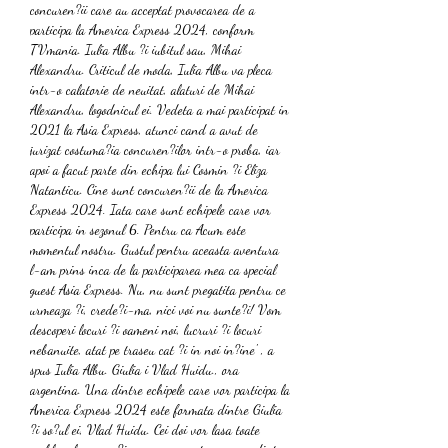
concuren?ii care au acceptat provocarea de a 
participa la America Express 2024, conform 
TVmania. Iulia Albu ?i iubitul sau, Mihai 
Alexandru. Criticul de moda, Iulia Albu va pleca 
intr-o calatorie de neuitat, alaturi de Mihai 
Alexandru, logodnicul ei. Vedeta a mai participat in 
2021 la Asia Express, atunci cand a avut de 
jurizat costuma?ia concuren?ilor intr-o proba, iar 
apoi a facut parte din echipa lui Cosmin ?i Eliza 
Natanticu. Cine sunt concuren?ii de la America 
Express 2024. Iata care sunt echipele care vor 
participa in sezonul 6. Pentru ca Acum este 
momentul nostru. Gustul pentru aceasta aventura 
l-am prins inca de la participarea mea ca special 
guest Asia Express. Nu, nu sunt pregatita pentru ce 
urmeaza ?i, crede?i-ma, nici voi nu sunte?i! Vom 
descoperi locuri ?i oameni noi, lucruri ?i locuri 
nebanuite, atat pe traseu cat ?i in noi in?ine' , a 
spus Iulia Albu. Giulia i Vlad Huidu., ora 
argentina. Una dintre echipele care vor participa la 
America Express 2024 este formata dintre Giulia 
?i so?ul ei, Vlad Huidu. Cei doi vor lasa toate 