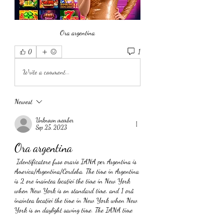
Ora argentina
1
0
Write a comment...
Newest
Unknown member
Sep 25, 2023
Ora argentina
 Identificatore fuso orario IANA per Argentina is 
America/Argentina/Cordoba. The time in Argentina 
is 2 ore înaintea locației the time in New York 
when New York is on standard time, and 1 oră 
înaintea locației the time in New York when New 
York is on daylight saving time. The IANA time 