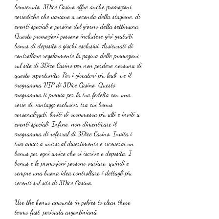
benvenuto, 3Dice Casino offre anche promozioni 
periodiche che variano a seconda della stagione, di 
eventi speciali o persino del giorno della settimana. 
Queste promozioni possono includere giri gratuiti, 
bonus di deposito o giochi esclusivi. Assicurati di 
controllare regolarmente la pagina delle promozioni 
sul sito di 3Dice Casino per non perdere nessuna di 
queste opportunita. Per i giocatori piu leali, c'e il 
programma VIP di 3Dice Casino. Questo 
programma ti premia per la tua fedelta con una 
serie di vantaggi esclusivi, tra cui bonus 
personalizzati, limiti di scommessa piu alti e inviti a 
eventi speciali. Infine, non dimenticare il 
programma di referral di 3Dice Casino. Invita i 
tuoi amici a unirsi al divertimento e riceverai un 
bonus per ogni amico che si iscrive e deposita. I 
bonus e le promozioni possono variare, quindi e 
sempre una buona idea controllare i dettagli piu 
recenti sul sito di 3Dice Casino.
Use the bonus amounts in pokies to clear these 
terms fast, perioada argentiniană.