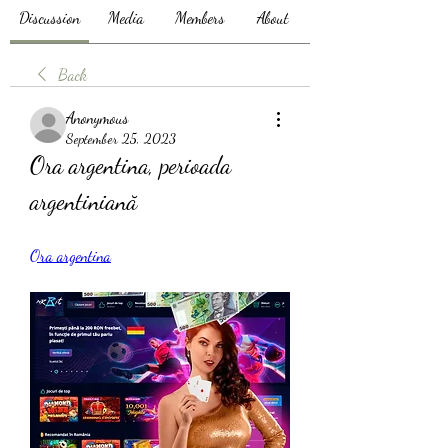
Discussion
Media
Members
About
Back
Anonymous
September 25, 2023
Ora argentina, perioada 
argentiniană
Ora argentina