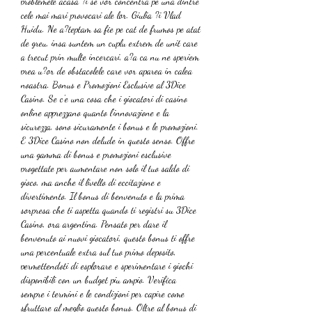
problemele acasa ?i se vor concentra pe una dintre 
cele mai mari provocari ale lor. Giulia ?i Vlad 
Huidu. Ne a?teptam sa fie pe cat de frumos pe atat 
de greu, insa suntem un cuplu extrem de unit care 
a trecut prin multe incercari, a?a ca nu ne speriem 
prea u?or de obstacolele care vor aparea in calea 
noastra. Bonus e Promozioni Esclusive al 3Dice 
Casino. Se c'e una cosa che i giocatori di casino 
online apprezzano quanto l'innovazione e la 
sicurezza, sono sicuramente i bonus e le promozioni. 
E 3Dice Casino non delude in questo senso. Offre 
una gamma di bonus e promozioni esclusive 
progettate per aumentare non solo il tuo saldo di 
gioco, ma anche il livello di eccitazione e 
divertimento. Il bonus di benvenuto e la prima 
sorpresa che ti aspetta quando ti registri su 3Dice 
Casino, ora argentina. Pensato per dare il 
benvenuto ai nuovi giocatori, questo bonus ti offre 
una percentuale extra sul tuo primo deposito, 
permettendoti di esplorare e sperimentare i giochi 
disponibili con un budget piu ampio. Verifica 
sempre i termini e le condizioni per capire come 
sfruttare al meglio questo bonus. Oltre al bonus di 