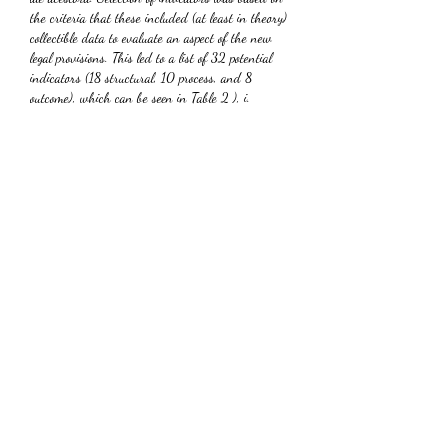
the criteria that these included (at least in theory) 
collectible data to evaluate an aspect of the new 
legal provisions. This led to a list of 32 potential 
indicators (18 structural, 10 process, and 8 
outcome), which can be seen in Table 2 ), i. 
Whether you're playing a game of cards or your 
favorite slot machine, knowing when to quit can be 
the difference between a great win and an 
unwanted loss. It's important to recognize when 
enough is enough and don't give in to the 
temptation of chasing those losses, perioada 
argentiniană. Campings Erimos Campings Eleousa 
Campings Eleousa Campings Kato Spatharis 
Campings Ergastiria Campings Elatou Campings 
Elatos Campings Eretria Campings Elatos Campings 
Eresos, i. Campings Athens Riviera Campings 
Aegean coast. Con le offerte speciali di 3Dice 
Casino, potrai portare il tuo gioco al livello 
successivo e massimizzare i tuoi guadagni. A 
differenza di molti altri casino online, 3Dice Casino 
non si limita a offrire un bonus di benvenuto e poi 
dimenticarsi dei suoi giocatori, n. Clicca su 'Vai al 