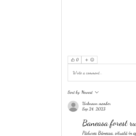
0
Write a comment...
Sort by:
Newest
Unknown member
Sep 24, 2023
Baneasa forest ru
Pădurea Băneasa, situată în apr