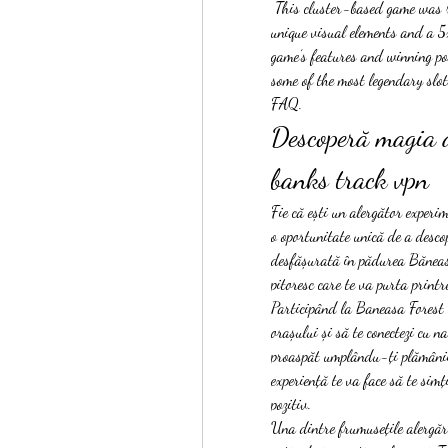
 This cluster-based game was released on 04/07/2021 by hacksaw gaming, and it has 
unique visual elements and a 5x
game’s features and winning poss
some of the most legendary slot
FAQ.
Descoperă magia al
banks track vpn
Fie că ești un alergător experi
o oportunitate unică de a descop
desfășurată în pădurea Băneasa
pitoresc care te va purta printr
Participând la Baneasa Forest R
orașului și să te conectezi cu n
proaspăt umplându-ți plămânii 
experiență te va face să te simț
pozitiv.
Una dintre frumusețile alergării