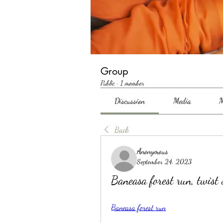
Group
Public
·
1 member
Discussion
Media
M
Back
Anonymous
September 24, 2023
Baneasa forest run, twist 
Baneasa forest run