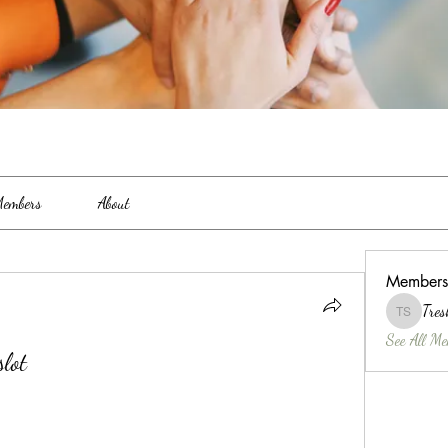
embers
About
Members
Tres
Treshina 
See All Me
slot