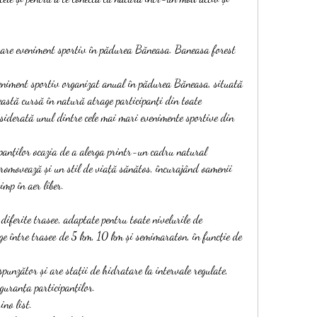
are eveniment sportiv în pădurea Băneasa. Baneasa forest 
niment sportiv organizat anual în pădurea Băneasa, situată 
eastă cursă în natură atrage participanți din toate 
nsiderată unul dintre cele mai mari evenimente sportive din 
ipanților ocazia de a alerga printr-un cadru natural 
romovează și un stil de viață sănătos, încurajând oamenii 
imp în aer liber.
ferite trasee, adaptate pentru toate nivelurile de 
ege între trasee de 5 km, 10 km și semimaraton, în funcție de 
punzător și are stații de hidratare la intervale regulate, 
iguranța participanților.
no list.