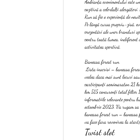
Ambianța evenimentului este una 
pozitivă a celorlalți alergători
Run să fie o experiență de neuit
Pe lângă cursa propriu-zisă, eve
prezentări ale unor branduri spo
pentru toată lumea, indiferent 
activitatea sportivă.
Baneasa forest run.
 Lista inscrisi – baneasa forest run – 29 octombrie 2023 lista participanti aici poti 
vedea daca mai sunt locuri sau d
participanți semimaraton 21 km
km 515 concurenți total filter 
informatiile relevante pentru 
octombrie 2023. Va rugam sa le 
baneasa forest run – baneasa 
va face fara revenirea la start/
Twist slot