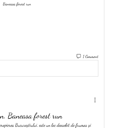
Baneasa forest run
1 Comment
n. Baneasa forest run
opierea Bucureștiului, este un loc deosebit de frumos și 