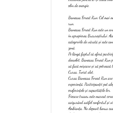
plin de energie.
Baneasa Forest Run: Cel mai m
run.
Baneasa Forest Run este un eve
în apropierea Bucureștiului. Ac
categoriile de vârstă și este co
zonă.
Pe lângă faptul că oferă partic
deosebit, Baneasa Forest Run p
să facă mișcare și să petreacă t
Cursa. Twist slot.
Cursa Baneasa Forest Run are di
experiență. Participanții pot al
preferințele și capacitățile lor.
Fiecare traseu este marcat cores
asigurând astfel confortul și s
Ambianța. No deposit bonus casi