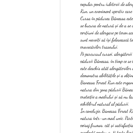
popular pentru iubitorii de aler
Run, un eveniment sportiv care
Cursa în pădurea Băneasa este o
se bucura de natură și de a se de
porțiuni de alergare pe teren acc
sunt nevoiți să își folosească to
provocărilor traseului.
Pe parcursul cursei, alergătorii
pădurii Băneasa, în timp ce se 
este deschis atât alergătorilor a
demonstra abilitățile și a obțin
Baneasa Forest Run este organiz
natura din zona pădurii Băneasa
protecție a mediului și să nu la
echilibrul natural al pădurii.
În concluzie, Baneasa Forest Ru
natura într-un mod unic. Partic
peisaj frumos, cât și satisfacția
excelentă pentru a-ți testa limi