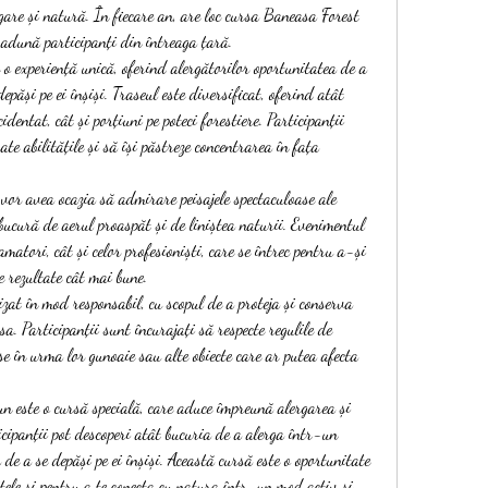
gare și natură. În fiecare an, are loc cursa Baneasa Forest 
 adună participanți din întreaga țară.
 experiență unică, oferind alergătorilor oportunitatea de a 
păși pe ei înșiși. Traseul este diversificat, oferind atât 
identat, cât și porțiuni pe poteci forestiere. Participanții 
ate abilitățile și să își păstreze concentrarea în fața 
 vor avea ocazia să admirare peisajele spectaculoase ale 
bucură de aerul proaspăt și de liniștea naturii. Evenimentul 
matori, cât și celor profesioniști, care se întrec pentru a-și 
e rezultate cât mai bune.
at în mod responsabil, cu scopul de a proteja și conserva 
. Participanții sunt încurajați să respecte regulile de 
se în urma lor gunoaie sau alte obiecte care ar putea afecta 
n este o cursă specială, care aduce împreună alergarea și 
ipanții pot descoperi atât bucuria de a alerga într-un 
 de a se depăși pe ei înșiși. Această cursă este o oportunitate 
tele și pentru a te conecta cu natura într-un mod activ și 