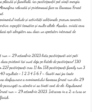
plăcută și familială, iar participanții pot simți energia 
. Atmosfera relaxată și prietenoasă face ca Baneasa Forest 
at.
nimentul include și activități adiționale, precum concerte, 
rtive, expoziții tematice și multe altele. Așadar, există ceva 
dacă ești alergător sau doar un spectator interesat de 
aca prietenii tai sunt deja pe listele de participare! 130 
 227 participanți cros 11 km 158 participanți family run 3 
140 rezultate « 1 2 3 4 5 6 7 ». Gasiti mai jos toate 
buna desfașurare a evenimentului baneasa forest run din 29 
parcurgeți cu atentie si sa tineti cont de ele. Regulament 
forest run – 29 octombrie 2023. Intrarea in a 2-a tura se 
finish. 