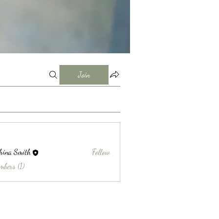
Join
hina Smith
Follow
Smith
mbers (1)