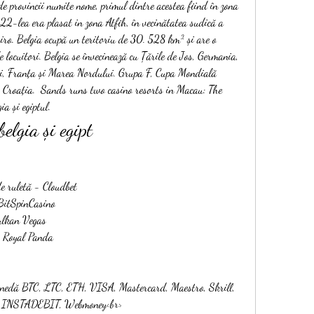
 provincii numite nome, primul dintre acestea fiind în zona 
 22-lea era plasat in zona Atfih, în vecinătatea sudică a 
iro. Belgia ocupă un teritoriu de 30. 528 km² și are o 
e locuitori. Belgia se învecinează cu Țările de Jos, Germania, 
, Franța și Marea Nordului. Grupa F, Cupa Mondială 
Croația.  Sands runs two casino resorts in Macau: The 
ia și egiptul.
belgia și egipt
e ruletă - Cloudbet
 BitSpinCasino
ulkan Vegas
- Royal Panda
monedă BTC, LTC, ETH, VISA, Mastercard, Maestro, Skrill, 
er, INSTADEBIT, Webmoney<br>