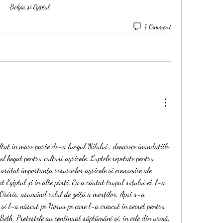
Belgia și Egiptul
1 Comment
ltat în mare parte de-a lungul Nilului , deoarece inundațiile 
l bogat pentru culturi agricole. Luptele repetate pentru 
u arătat importanța resurselor agricole și economice ale 
t Egiptul și în alte părți. Ea a căutat trupul soțului ei, l-a 
Osiris, asumând rolul de zeiță a morților. Apoi s-a 
 și l-a născut pe Horus pe care l-a crescut în secret pentru 
 Seth. Protestele au continuat săptămâni și, în cele din urmă, 