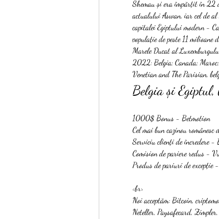
Shemau și era împărțit în 22 de
actualului Aswan, iar cel de al
capitalei Egiptului modern - Ca
populație de peste 11 milioane d
Marele Ducat al Luxemburgului
2022: Belgia; Canada; Maroc; 
Venetian and The Parisian, belg
Belgia și Egiptul, 
1000$ Bonus - Betmotion
Cel mai bun cazinou românesc d
Serviciu clienți de încredere -
Comision de pariere redus - V
Produs de pariuri de excepție 
<br>
Noi acceptăm: Bitcoin, cripto
Neteller, Paysafecard, Zimpl