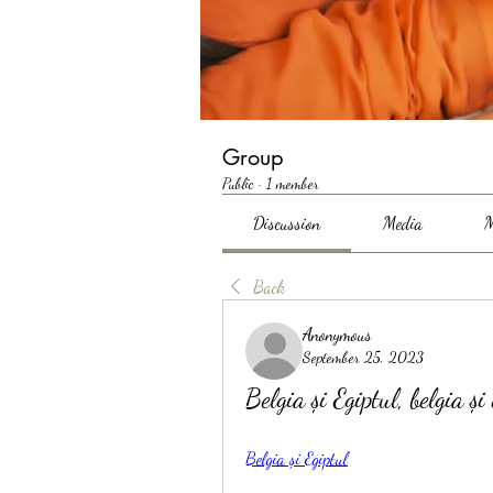
Group
Public
·
1 member
Discussion
Media
M
Back
Anonymous
September 25, 2023
Belgia și Egiptul, belgia și 
Belgia și Egiptul