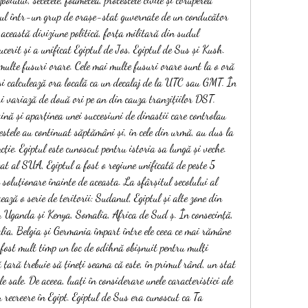
ul într-un grup de orașe-stat guvernate de un conducător 
această diviziune politică, forța militară din sudul 
erit și a unificat Egiptul de Jos, Egiptul de Sus și Kush. 
ulte fusuri orare. Cele mai multe fusuri orare sunt la o oră 
și calculează ora locală ca un decalaj de la UTC sau GMT. În 
ri variază de două ori pe an din cauza tranzițiilor DST. 
nă și aparținea unei succesiuni de dinastii care controlau 
estele au continuat săptămâni și, în cele din urmă, au dus la 
ie. Egiptul este cunoscut pentru istoria sa lungă și veche. 
t al SUA, Egiptul a fost o regiune unificată de peste 5 
soluționare înainte de aceasta. La sfârșitul secolului al 
ă o serie de teritorii: Sudanul, Egiptul și alte zone din 
m Uganda și Kenya, Somalia, Africa de Sud ș. În consecință, 
lia, Belgia și Germania împart între ele ceea ce mai rămâne 
 fost mult timp un loc de odihnă obișnuit pentru mulți 
 țară trebuie să țineți seama că este, în primul rând, un stat 
ile sale. De aceea, luați în considerare unele caracteristici ale 
 recreere în Egipt. Egiptul de Sus era cunoscut ca Ta 