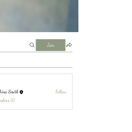
Join
hina Smith
Follow
Smith
mbers (1)