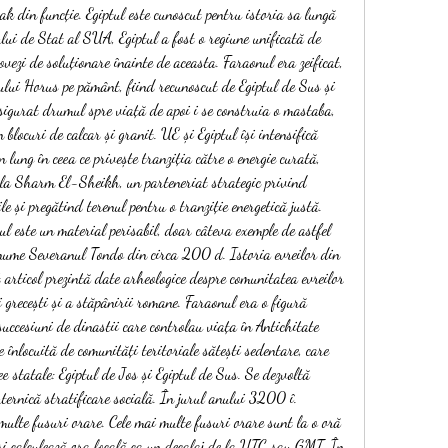
k din funcție. Egiptul este cunoscut pentru istoria sa lungă 
lui de Stat al SUA, Egiptul a fost o regiune unificată de 
vezi de soluționare înainte de aceasta. Faraonul era zeificat, 
ului Horus pe pământ, fiind recunoscut de Egiptul de Sus și 
sigurat drumul spre viață de apoi i se construia o mastaba, 
blocuri de calcar și granit. UE și Egiptul își intensifică 
 lung în ceea ce privește tranziția către o energie curată, 
la Sharm El-Sheikh, un parteneriat strategic privind 
e și pregătind terenul pentru o tranziție energetică justă. 
l este un material perisabil, doar câteva exemple de astfel 
anume Severanul Tondo din circa 200 d. Istoria evreilor din 
t articol prezintă date arheologice despre comunitatea evreilor 
 grecești și a stăpânirii romane. Faraonul era o figură 
uccesiuni de dinastii care controlau viața în Antichitate 
e înlocuită de comunități teritoriale sătești sedentare, care 
e statale: Egiptul de Jos și Egiptul de Sus. Se dezvoltă 
ternică stratificare socială. În jurul anului 3200 î. 
ulte fusuri orare. Cele mai multe fusuri orare sunt la o oră 
și calculează ora locală ca un decalaj de la UTC sau GMT. În 