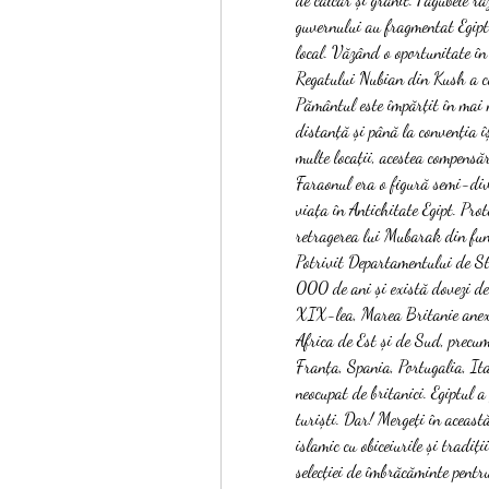
guvernului au fragmentat Egipt
local. Văzând o oportunitate în 
Regatului Nubian din Kush a cuc
Pământul este împărțit în mai m
distanță și până la convenția î
multe locații, acestea compensă
Faraonul era o figură semi-divi
viața în Antichitate Egipt. Prot
retragerea lui Mubarak din funcț
Potrivit Departamentului de Sta
000 de ani și există dovezi de 
XIX-lea, Marea Britanie anexeaz
Africa de Est și de Sud, precu
Franța, Spania, Portugalia, Ita
neocupat de britanici. Egiptul a
turiști. Dar! Mergeți în această
islamic cu obiceiurile și tradiți
selecției de îmbrăcăminte pentru