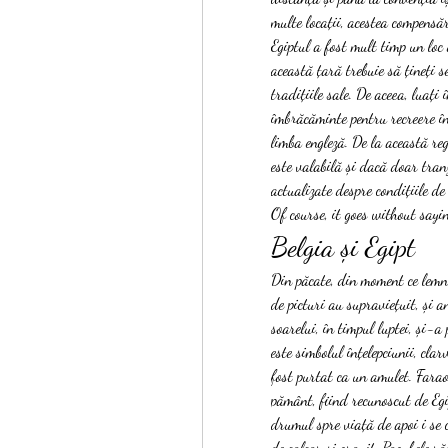
multe locații, acestea compensă
Egiptul a fost mult timp un loc
această țară trebuie să țineți s
tradițiile sale. De aceea, luați î
îmbrăcăminte pentru recreere în 
limba engleză. De la această reg
este valabilă și dacă doar tranz
actualizate despre condițiile de
Of course, it goes without sayin
Belgia și Egipt
Din păcate, din moment ce lemnu
de picturi au supraviețuit, și
soarelui, în timpul luptei, și-a
este simbolul înțelepciunii, clar
fost purtat ca un amulet. Farao
pământ, fiind recunoscut de Egi
drumul spre viață de apoi i se 
de calcar și granit. Pagubele răz