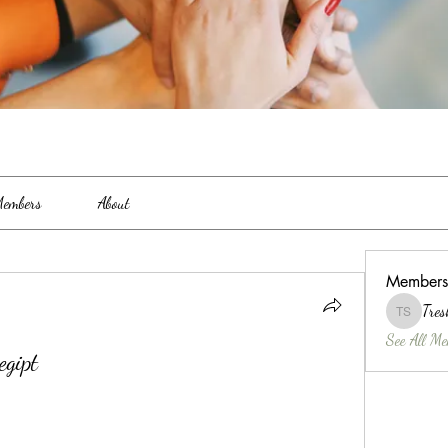
embers
About
Members
Tres
Treshina 
See All Me
egipt