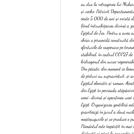
au dus la retragerea lui Mubara
și veche. Potrivit Departamentu
peste 5 000 de ani și există do
fiind întruchiparea divină a ze
Egiptul de Jos. Pentru a avea a
chiar o piramidă construită din 
eforturile de cooperare pe termen
stabilind, în cadrul COP27 de 
hidrogenul din surse regenerabil
Din păcate, din moment ce lemnu
de picturi au supraviețuit, și 
Egiptul elenistic și roman. Aces
din Egipt în perioada stăpânirii
semi-divină și aparținea unei s
Egipt. Organizarea gentilică est
gravitează în jurul a două nucle
meșteșugurile și se produce o pu
Pământul este împărțit în mai m
distanță și până la convenția î