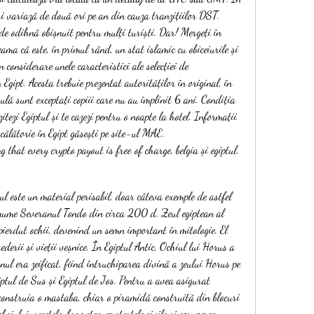
ri variază de două ori pe an din cauza tranzițiilor DST. 
 de odihnă obișnuit pentru mulți turiști. Dar! Mergeți în 
eama că este, în primul rând, un stat islamic cu obiceiurile și 
n considerare unele caracteristici ale selecției de 
Egipt. Acesta trebuie prezentat autorităților în original, în 
ulă sunt exceptați copiii care nu au împlinit 6 ani. Condiția 
itezi Egiptul și te cazezi pentru o noapte la hotel. Informații 
 călătorie în Egipt găsești pe site-ul MAE. 
g that every crypto payout is free of charge, belgia și egiptul.
l este un material perisabil, doar câteva exemple de astfel 
 anume Severanul Tondo din circa 200 d. Zeul egiptean al 
 pierdut ochii, devenind un semn important în mitologie. El 
vederii și vieții veșnice. În Egiptul Antic, Ochiul lui Horus a 
nul era zeificat, fiind întruchiparea divină a zeului Horus pe 
ptul de Sus și Egiptul de Jos. Pentru a avea asigurat 
construia o mastaba, chiar o piramidă construită din blocuri 
boiului, secetele, foametea, protestele civile și coruperea 