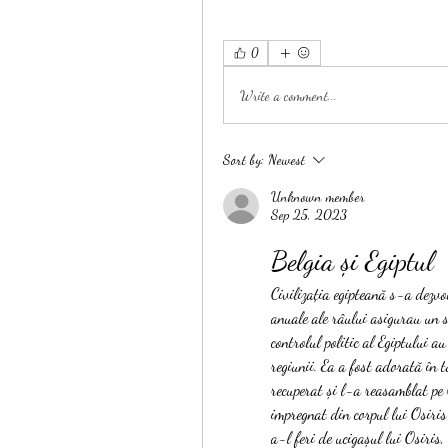
0
Write a comment...
Sort by:
Newest
Unknown member
Sep 25, 2023
Belgia și Egiptul
Civilizația egipteană s-a dezvo
anuale ale râului asigurau un so
controlul politic al Egiptului a
regiunii. Ea a fost adorată în to
recuperat și l-a reasamblat pe 
impregnat din corpul lui Osiris
a-l feri de ucigașul lui Osiris,